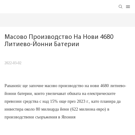
Масово Производство На Нови 4680 
Литиево-Йонни Батерии
2022-03-02
Panasonic ще започне масово производство на нови 4680 литиево-
йонни батерии, които увеличават обхвата на електрическите
превозни средства с над 15% още през 2023 г., като планира да
инвестира около 80 милиарда йени (622 милиона евро) в
производствени съоръжения в Япония