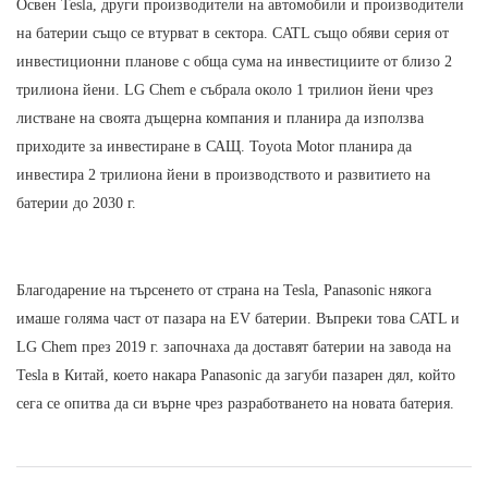
Освен Tesla, други производители на автомобили и производители
на батерии също се втурват в сектора. CATL също обяви серия от
инвестиционни планове с обща сума на инвестициите от близо 2
трилиона йени. LG Chem е събрала около 1 трилион йени чрез
листване на своята дъщерна компания и планира да използва
приходите за инвестиране в САЩ. Toyota Motor планира да
инвестира 2 трилиона йени в производството и развитието на
батерии до 2030 г.
Благодарение на търсенето от страна на Tesla, Panasonic някога
имаше голяма част от пазара на EV батерии. Въпреки това CATL и
LG Chem през 2019 г. започнаха да доставят батерии на завода на
Tesla в Китай, което накара Panasonic да загуби пазарен дял, който
сега се опитва да си върне чрез разработването на новата батерия.