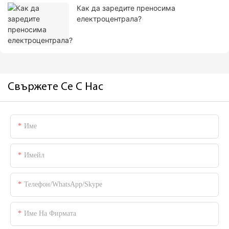
Как да заредите преносима
електроцентрала?
Свържете Се С Нас
Име
Имейл
Телефон/WhatsApp/Skype
Име На Фирмата