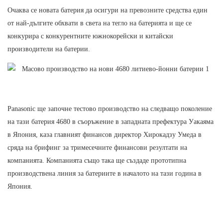
Очаква се новата батерия да осигури на превозните средства един
от най-дългите обхвати в света на тегло на батерията и ще се
конкурира с конкурентните южнокорейски и китайски
производители на батерии.
Panasonic ще започне тестово производство на следващо поколение
на тази батерия 4680 в съоръжение в западната префектура Уакаяма
в Япония, каза главният финансов директор Хирокадзу Умеда в
сряда на брифинг за тримесечните финансови резултати на
компанията. Компанията също така ще създаде прототипна
производствена линия за батериите в началото на тази година в
Япония.