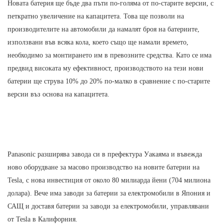
Новата батерия ще бъде два пъти по-голяма от по-старите версии, с
петкратно увеличение на капацитета. Това ще позволи на
производителите на автомобили да намалят броя на батериите,
използвани във всяка кола, което също ще намали времето,
необходимо за монтирането им в превозните средства. Като се има
предвид високата му ефективност, производството на тези нови
батерии ще струва 10% до 20% по-малко в сравнение с по-старите
версии въз основа на капацитета.
Panasonic разширява завода си в префектура Уакаяма и въвежда
ново оборудване за масово производство на новите батерии на
Tesla, с нова инвестиция от около 80 милиарда йени (704 милиона
долара). Вече има заводи за батерии за електромобили в Япония и
САЩ и доставя батерии за заводи за електромобили, управлявани
от Tesla в Калифорния.