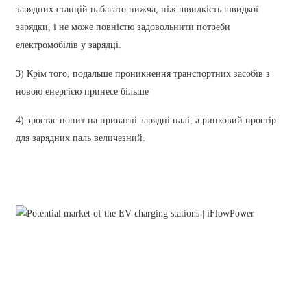
зарядних станцій набагато нижча, ніж швидкість швидкої
Slovenčina
зарядки, і не може повністю задовольнити потреби
Sesotho
електромобілів у зарядці.
Кыргызча
3) Крім того, подальше проникнення транспортних засобів з
новою енергією принесе більше
Српски
4) зростає попит на приватні зарядні палі, а ринковий простір
Afrikaans
для зарядних паль величезний.
Shqip
Bosanski
italiano
हिन्दी
Lëtzebuergesch
سنڌي