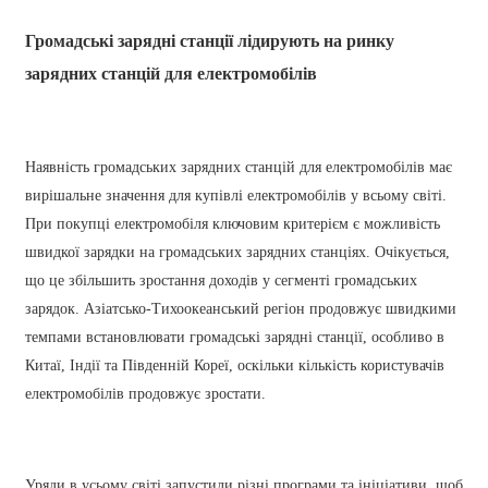
Xhosa
Громадські зарядні станції лідирують на ринку
Hausa
зарядних станцій для електромобілів
Kiswahili
Magyar
Наявність громадських зарядних станцій для електромобілів має
Íslenska
вирішальне значення для купівлі електромобілів у всьому світі.
При покупці електромобіля ключовим критерієм є можливість
Hrvatski
швидкої зарядки на громадських зарядних станціях. Очікується,
Македонски
що це збільшить зростання доходів у сегменті громадських
зарядок. Азіатсько-Тихоокеанський регіон продовжує швидкими
русский
темпами встановлювати громадські зарядні станції, особливо в
יידיש
Китаї, Індії та Південній Кореї, оскільки кількість користувачів
електромобілів продовжує зростати.
Українська
اردو
தமிழ்
Уряди в усьому світі запустили різні програми та ініціативи, щоб