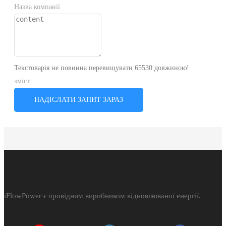
Назва компанії
Текстоварія не повинна перевищувати 65530 довжиною!
зміст
НАДІСЛАТИ ЗАПИТ ЗАРАЗ
iFlowPower є провідним виробником відновлюваної енергії.