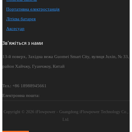
Портативна електростанція
Літієва батарея
Аксесуар
Зв'яжіться з нами
13-й поверх, Західна вежа Guomei Smart City, вулиця Juxin, № 33,
район Хайчжу, Гуанчжоу, Китай
Тел.: +86 18988945661
Електронна пошта:
Copyright © 2026 iFlowpower - Guangdong iFlowpower Technology Co.,
Ltd.