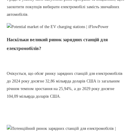
заохотити покупців вибирати електромобілі замість звичайних
తెలుగు
автомобілів.
български
ਪੰਜਾਬੀ
Наскільки великий ринок зарядних станцій для
বাংলা
електромобілів?
മലയാളം
Беларуская
Очікується, що обсяг ринку зарядних станцій для електромобілів
dansk
до 2024 року досягне 32,86 мільярда доларів США із загальним
річним темпом зростання на 25,94%, а до 2029 року досягне
मराठी
104,09 мільярда доларів США.
ಕನ್ನಡ
ગુજરાતી
ଓଡ଼ିଆ