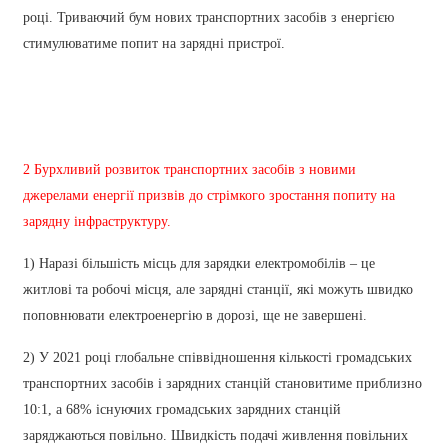
አማርኛ
році. Триваючий бум нових транспортних засобів з енергією
Bahasa Melayu
стимулюватиме попит на зарядні пристрої.
Deutsch
Af Soomaali
Català
2 Бурхливий розвиток транспортних засобів з новими
джерелами енергії призвів до стрімкого зростання попиту на
پښتو
зарядну інфраструктуру.
Cymraeg
1) Наразі більшість місць для зарядки електромобілів – це
Shona
житлові та робочі місця, але зарядні станції, які можуть швидко
Точики
поповнювати електроенергію в дорозі, ще не завершені.
Қазақ Тілі
2) У 2021 році глобальне співвідношення кількості громадських
транспортних засобів і зарядних станцій становитиме приблизно
Zulu
10:1, а 68% існуючих громадських зарядних станцій
Ελληνικά
заряджаються повільно. Швидкість подачі живлення повільних