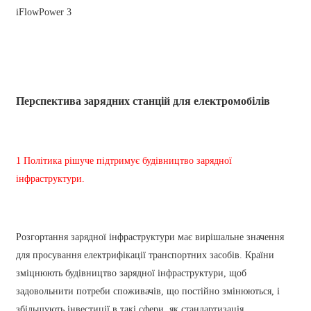
Basa Jawa
bahasa Indonesia
Sundanese
Türkçe
Перспектива зарядних станцій для електромобілів
فارسی
հայերեն
1 Політика рішуче підтримує будівництво зарядної
Azərbaycan
інфраструктури.
עִבְרִית
Kurmancî
Розгортання зарядної інфраструктури має вирішальне значення
для просування електрифікації транспортних засобів. Країни
العربية
зміцнюють будівництво зарядної інфраструктури, щоб
O'zbek
задовольнити потреби споживачів, що постійно змінюються, і
збільшують інвестиції в такі сфери, як стандартизація,