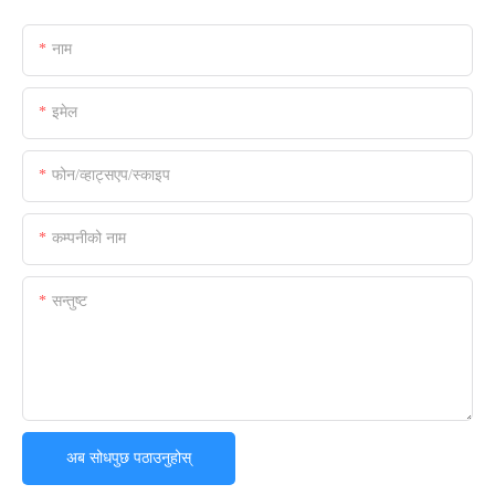
नाम
इमेल
फोन/व्हाट्सएप/स्काइप
कम्पनीको नाम
सन्तुष्ट
अब सोधपुछ पठाउनुहोस्