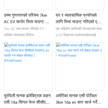
उच्च गुणस्तरको परिचय 7kw
घर र व्यावसायिक प्रयोगको
AC EV चार्जर भित्ता माउन्ट थोक
लागि भित्ता माउन्ट गरिएको एसी
- iFlowpower
चार्जर 7KW-22KW OCPP1.6J
7kw AC वाल-माउन्ट गरिएको EV
एक अद्वितीय उपस्थिति डिजाइनको साथ,
चार्जिङ स्टेशनहरू विभिन्न
LCD स्क्रिनले प्रयोगकर्ताहरूलाई
मापदण्डहरूलाई समर्थन गर्ने धेरै सुरक्षा
चार्जिङ स्थिति राम्रोसँग बुझ्न अनुमति
सुरक्षा प्राकृतिक शीतलन -25℃-55℃
दिन्छ। यसमा
कार्य तापमान
GBT/Type1/Type2/Tesla छ, विभिन्न
मोडेलहरूको आवश्यकताहरू पूरा गर्दै, र
बजारमा अत्यन्त प्रतिस्पर्धी छ।
युरोपेली मानक इलेक्ट्रिक वाहन
अमेरिका मानक एसी पोर्टेबल
एसी 16a सिंगल फेज सीसीएस
3kw 16a ev कार चार्ज गर्ने