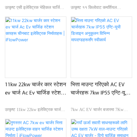
iFlowPower1
iFlowPower
उत्कृष्ट एसी इलेक्ट्रिक भेहिकल चार्जिङ
उत्कृष्ट ११ किलोवाट कमर्शियल
स्टेसन अटो इलेक्ट्रिक कम्पनी -
इलेक्ट्रिक चार्जर कार स्टेसन इभ चार्ज
iFlowPower, बजारमा समान
एसी इभ चार्जिङ स्टेसन कारहरू बजारमा
उत्पादनहरूसँग तुलना गर्दा, प्रदर्शन,
उपलब्ध समान उत्पादनहरूसँग तुलना गर्दै,
गुणस्तर, उपस्थिति, आदिमा अतुलनीय
यूएल प्रमाणीकरण प्राप्त गर्ने पहिलो
उत्कृष्ट फाइदाहरू छन्, र बजारमा राम्रो
कमर्शियल इभ चार्जर, यसको प्रदर्शन,
प्रतिष्ठा प्राप्त गर्दछ।
गुणस्तर, उपस्थिति, आदिका हिसाबले
अतुलनीय उत्कृष्ट फाइदाहरू छन्, र
बजारमा राम्रो प्रतिष्ठाको आनन्द लिन्छ।
iFlowPower ले विगतका उत्पादनहरूका
11kw 22kw चार्जर कार स्टेशन
भित्ता माउन्ट गरिएको AC EV
दोषहरूलाई संक्षेपमा प्रस्तुत गर्दछ र
ev चार्ज Ac Ev चार्जिङ स्टेशन
चार्जरहरू 7kw IP55 एन्टि-यूभी
तिनीहरूलाई निरन्तर सुधार गर्दछ। Best
कारहरू चीनबाट इलेक्ट्रिक
डिजाइन अनुकूलन विभिन्न
11kw इलेक्ट्रिक चार्जर कार स्टेसन ev
निर्माताहरू | iFlowPower
मापदण्डहरूसँग स्वीकार्य
उत्कृष्ट 11kw 22kw इलेक्ट्रिक चार्जर
7kw AC EV चार्जर बजारमा 7Kw
charge Ac Ev चार्जिङ स्टेसन
कार स्टेशन ev चार्ज Ac Ev चार्जिङ
सम्मको पावरमा 4G नेटवर्किङ र रिमोट
कारहरूको विशिष्टताहरू तपाइँको
स्टेशन कारहरू बजारमा उस्तै
कन्ट्रोल चार्जिङ र पावर-अफ प्रकार्यलाई
आवश्यकता अनुसार अनुकूलित गर्न
उत्पादनहरूको तुलनामा, यसको
सपोर्ट गर्ने एप मार्फत अफ-पीक चार्जिङको
सकिन्छ।