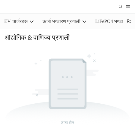
EV चार्जरहरू
ऊर्जा भण्डारण प्रणाली
LiFePO4 भण्डारण ब्याट
औद्योगिक & वाणिज्य प्रणाली
डाटा छैन