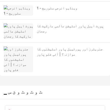
وینڈیم انرجی سٹوریج - 1
پورٹ ایبل پاور اسٹیشن عالمی مارکیٹ کا
رجحان
جنریٹرز اور پورٹیبل پاور اسٹیشنوں کا
موازنہ؟ | آئی فلو پاور
▁ ٹ و ٹ و ٹ و ئ س