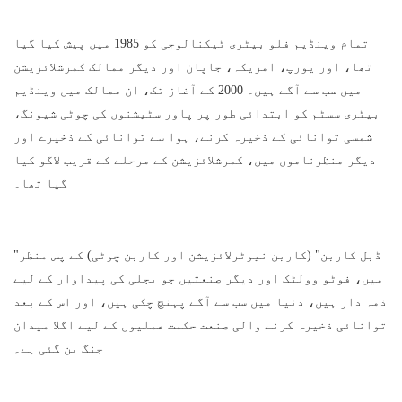
تمام وینڈیم فلو بیٹری ٹیکنالوجی کو 1985 میں پیش کیا گیا
تھا، اور یورپ، امریکہ، جاپان اور دیگر ممالک کمرشلائزیشن
میں سب سے آگے ہیں۔ 2000 کے آغاز تک، ان ممالک میں وینڈیم
بیٹری سسٹم کو ابتدائی طور پر پاور سٹیشنوں کی چوٹی شیونگ،
شمسی توانائی کے ذخیرہ کرنے، ہوا سے توانائی کے ذخیرے اور
دیگر منظرناموں میں، کمرشلائزیشن کے مرحلے کے قریب لاگو کیا
گیا تھا۔
"ڈبل کاربن" (کاربن نیوٹرلائزیشن اور کاربن چوٹی) کے پس منظر
میں، فوٹو وولٹک اور دیگر صنعتیں جو بجلی کی پیداوار کے لیے
ذمہ دار ہیں، دنیا میں سب سے آگے پہنچ چکی ہیں، اور اس کے بعد
توانائی ذخیرہ کرنے والی صنعت حکمت عملیوں کے لیے اگلا میدان
جنگ بن گئی ہے۔