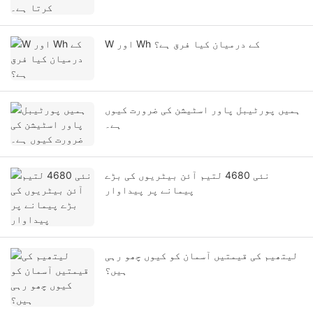
W اور Wh کے درمیان کیا فرق ہے؟
ہمیں پورٹیبل پاور اسٹیشن کی ضرورت کیوں
ہے۔
نئی 4680 لتیم آئن بیٹریوں کی بڑے
پیمانے پر پیداوار
لیتھیم کی قیمتیں آسمان کو کیوں چھو رہی
ہیں؟