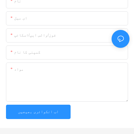
نام
ای میل
فون/واٹس ایپ/اسکائپ
کمپنی کا نام
مواد
اب انکوائری بھیجیں