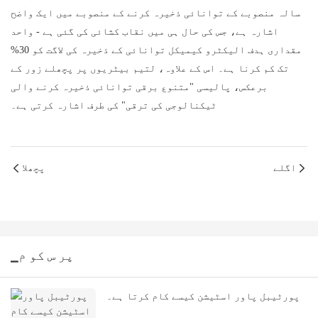
سالہ منصوبے کے توانائی ذخیرہ کرنے کے منصوبے میں ایک واضح
اشارہ ہے، جس کی حال ہی میں نقاب کشائی کی گئی ہے - واحد
مقداری ہدف الیکٹرو کیمیکل توانائی کے ذخیرہ کی لاگت کو 30%
تک کم کرنا ہے۔ اس کے علاوہ، لتیم بیٹریوں پر پچھلے زور کے
برعکس، پالیسی "متنوع برقی توانائی ذخیرہ کرنے والی
ٹیکنالوجی کی ترقی" کی طرف اشارہ کرتی ہے۔
اگلے
پچھلا
▁پر س کو م
پورٹیبل پاور اسٹیشن کیسے کام کرتا ہے۔