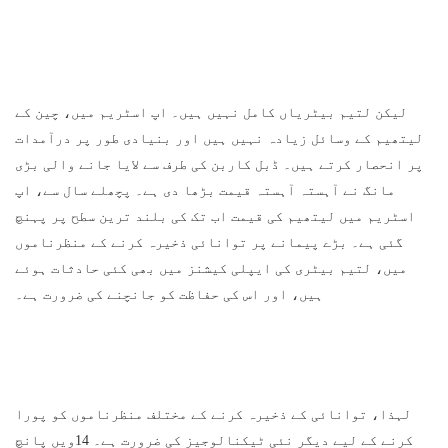
لیکن لتیم بیٹریاں کامل نہیں ہیں۔ اپ اسٹریم میں، چین کے
لیتھیم کے وسائل زیادہ نہیں ہیں اور بنیادی طور پر درآمدات
پر انحصار کرتے ہیں۔ ڈبل کاربن کی طرف سے لایا جانے والی بڑی
مانگ نے آہستہ آہستہ قیمت بڑھا دی ہے۔ پچھلے سال سے، اپ
اسٹریم میں لیتھیم کی قیمت اب تک کی بلند ترین سطح پر پہنچ
گئی ہے۔ بڑے پیمانے پر توانائی ذخیرہ کرنے کے منظرناموں
میں، لتیم بیٹری کی ایپلی کیشنز میں بھی کئی حادثات ہوئے
ہیں، اور اس کی حفاظت کو جانچنے کی ضرورت ہے۔
لہذا، توانائی کے ذخیرہ کرنے کے مختلف منظرناموں کو پورا
کرنے کے لیے دیگر نئی ٹیکنالوجیز کی ضرورت ہے۔ 14ویں پانچ