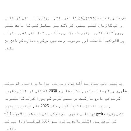
سب سے پہلے، کمرشلائزیشن کا نعرہ لتیم بیٹری ہے۔ نئی توانائی
والی گاڑیاں لتیم بیٹری کی لاگت میں مسلسل کمی کا باعث بنتی
ہیں، تاکہ لتیم بیٹری کو بڑے پیمانے پر توانائی ذخیرہ کرنے
پر لاگو کیا جا سکے اور موجودہ وقت میں مرکزی دھارے کی لائن بن
سکے۔
پالیسی بھی تیزی سے آگے بڑھ رہی ہے۔ توانائی ذخیرہ کرنے کے
14ویں پانچ سالہ منصوبے کے مطابق، 2030 تک نئی توانائی ذخیرہ
کرنے کی جامع مارکیٹ پر مبنی ترقی کو پورا کرنے کا منصوبہ
ہے۔ یہ اندازہ لگایا گیا ہے کہ 2025 تک، لیتھیم بیٹری
توانائی ذخیرہ کرنے کی نئی نصب شدہ صلاحیت 64.1gwh تک پہنچنے
کی توقع ہے، اگلے پانچ سالوں میں 87% کی کمپاؤنڈ نمو کے
ساتھ۔