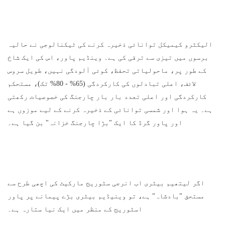
الیکٹرو کیمیکل توانائی ذخیرہ کرنے کی ٹیکنالوجی نے حالیہ
برسوں میں تیزی سے ترقی کی ہے۔ وینڈیم پاور، اس کی ایک شاخ
کے طور پر، ماحولیاتی تحفظ، کوئی آلودگی نہیں، طویل سروس
لائف، اعلی تبادلوں کی کارکردگی (65% - 80% تک)، مستحکم
کارکردگی اور اعلی تعدد بار بار چارجنگ کی خصوصیات رکھتی
ہے۔ یہ ہوا اور شمسی توانائی کے ذخیرہ کرنے کے لیے موزوں ہے
اور پاور گرڈ کا ایک "بڑا چارجنگ خزانہ" بن گیا ہے۔
اگر لیتھیم بیٹری اب انرجی سٹوریج مارکیٹ کی اچھی طرح سے
مستحق "بادشاہ" ہے، تو وینیڈیم بیٹری بڑے پیمانے پر پاور
اسٹوریج کے منظر میں ایک نیا ستارہ ہے۔