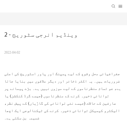
وینڈیم انرجی سٹوریج - 2
2022-04-02
جغرافیائی محل وقوع کے لیے پمپنگ اور پاور اسٹوریج کی اعلی
ضروریات ہیں۔ یہ اکثر ذخائر اور دیگر علاقوں میں بنایا جاتا
ہے، جو تمام منظرناموں کے لیے موزوں نہیں ہے۔ بڑے پیمانے پر
توانائی ذخیرہ کرنے کے منظرناموں (جیسے گرڈ کنکشن) یا
صارفین کے حالات (جیسے نئی توانائی کی گاڑیاں) کے پیش نظر،
الیکٹرو کیمیکل توانائی ذخیرہ کرنے کی ٹیکنالوجی ایک اچھا
ضمیمہ بن سکتی ہے۔