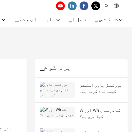
▁ ٹ اک ٹ س
▁ف ول ا
علم
▁ا پ و ٹ س
▁
▁پر س کو م
پورٹیبل پاور اسٹیشن
کیسے کام کرتا ہے۔
W اور Wh کے درمیان
کیا فرق ہے؟
نئی ت
ہمیں پورٹیبل پاور