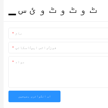
▁ ٹ و ٹ و ٹ و ئ س
نام
فون/واٹس ایپ/اسکائپ
مواد
اب انکوائری بھیجیں