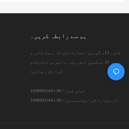
ہم سے رابطہ کریں۔
فلور 13، گوومی اسمارٹ سٹی کا ویسٹ ٹاور،
نمبر 33 جوکسین اسٹریٹ، ہائیزہو ڈسٹرکٹ،
گوانگزو چائنا
ٹیلی فون: +86 18988945661
ای میل:
واٹس ایپ/میسنجر: +86 18988945661