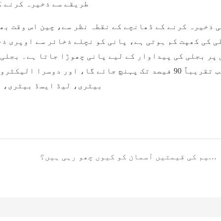
طریقے سے ذخیرہ کرنے ک
 ذخیرہ کرنے کے ڈھانچے کے نقطہ نظر سے، چین اس وقت بھی
ی کی کھپت کم ہوتی ہے، پانی کو نچلے ذخائر سے اوپری ذخ
تناسب تقریباً 90 فیصد تک پہنچ جائے گا، اور دوسرا
بیٹری، لیڈ ایسڈ بیٹری، م
لیتھیم کی قیمتیں آسمان کو کیوں چھو رہی ہیں؟