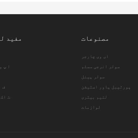
مصنوعات
مفید ل
ای وی چارجر
e
سولر انرجی سسٹم
▁ا پ و
سولر پینل
پورٹیبل پاور اسٹیشن
▁ف 
لتیم بیٹری
▁ ٹ اک
لوازمات