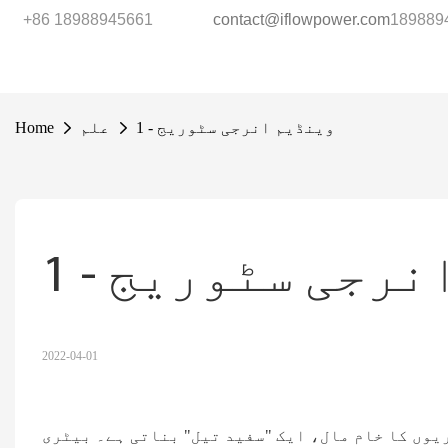
+86 18988945661
contact@iflowpower.com
وینڈیم انرجی سٹوریج - 1
علم
Home
رجی سٹوریج - 1
2022-04-01
وں کا خام مال، ایک "سفید تیل" بناتی ہے۔ بیٹری