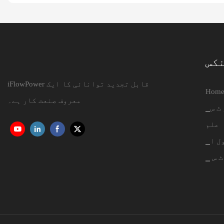
نکس
iFlowPower قابل تجدید توانائی کا ایک
Hom
معروف صنعت کار ہے۔
 ٹ س
علم
ول ا
 ٹ س