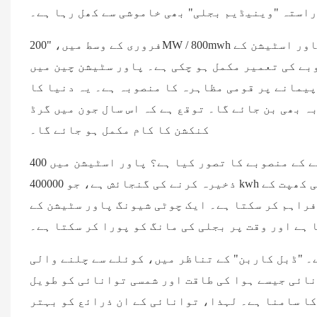
استہ "وینیڈیم بجلی" بھی خاموشی سے کھل رہا ہے۔
فروری کے وسط میں، "200MW / 800mwh دالیان مائع بہاؤ بیٹری انرجی اسٹوریج اور چوٹی شیونگ پاور اسٹیشن کے
بے کی تعمیر مکمل ہو چکی ہے۔ پاور سٹیشن چین میں
ذخیرہ کرنے کا پہلا 100 میگاواٹ بڑے پیمانے پر قومی مظاہرہ کا منصوبہ ہے۔ یہ دنیا کا
ہ بھی بن جائے گا۔ توقع ہے کہ اس سال جون میں گرڈ
کنکشن کا کام مکمل ہو جائے گا۔
دنیا کے سب سے بڑے بیٹری توانائی ذخیرہ کرنے کے منصوبے کا تصور کیا ہے؟ پاور اسٹیشن میں 400mwh کی توانائی
ذخیرہ کرنے کی گنجائش ہے، جو 400000 kwh کے برابر ہے۔ 200 ڈگری والے خاندان کی اوسط ماہانہ بجلی کی کھپت کے
 خاندانوں کو بجلی فراہم کر سکتا ہے۔ ایک چوٹی شیونگ پاور سٹیشن کے
 ہے اور وقت پر بجلی کی مانگ کو پورا کر سکتا ہے۔
۔ "ڈبل کاربن" کے تناظر میں، کوئلے سے چلنے والی
نائی جیسے ہوا کی طاقت اور شمسی توانائی کو طویل
کا سامنا ہے۔ لہذا، توانائی کے ان ذرائع کو بہتر