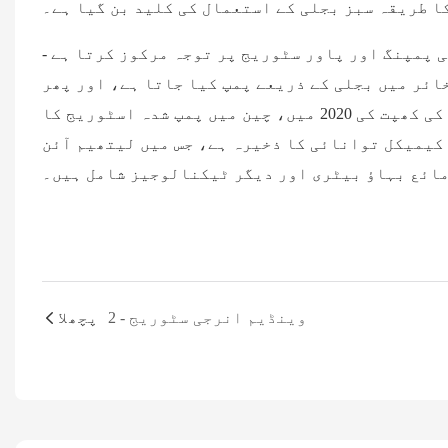
ا طریقہ سبز بجلی کے استعمال کی کلید بن گیا ہے۔
 پمپنگ اور پاور سٹوریج پر توجہ مرکوز کرتا ہے -
ائر میں بجلی کے ذریعے پمپ کیا جاتا ہے، اور پھر
چوٹی پر بجلی کی پیداوار کے لیے پانی چھوڑا جاتا ہے۔ بجلی کی کھپت کی 2020 میں، چین میں پمپ شدہ اسٹوریج کا
 الیکٹرو کیمیکل توانائی کا ذخیرہ ہے، جس میں لیتھیم آئن
ائع بہاؤ بیٹری اور دیگر ٹیکنالوجیز شامل ہیں۔
وینڈیم انرجی سٹوریج - 2
پچھلا