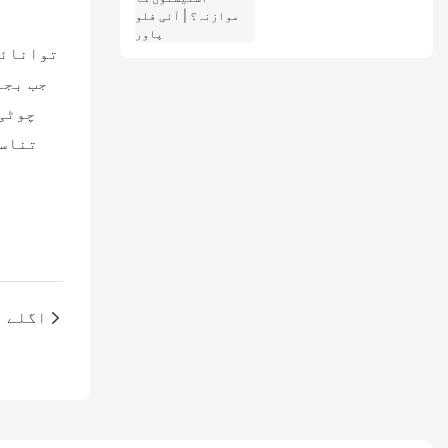
موازنہ؟ | آئی فلو
پاور
توانائی
جب بجل
اگلے