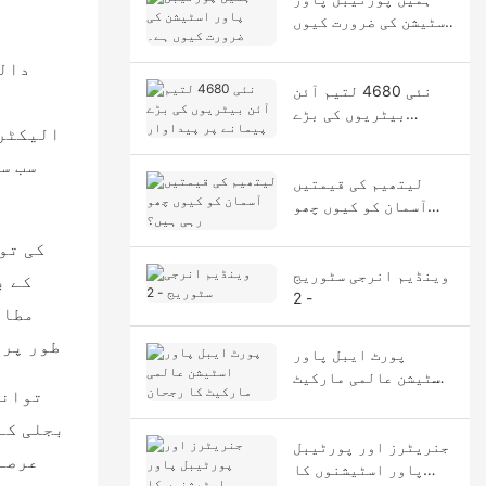
اسٹیشن کی ضرورت کیوں
ہے۔
نئی 4680 لتیم آئن
ق
بیٹریوں کی بڑے
پیمانے پر پیداوار
سب س
لیتھیم کی قیمتیں
آسمان کو کیوں چھو
رہی ہیں؟
وینڈیم انرجی سٹوریج
- 2
طور پر،
پورٹ ایبل پاور
اسٹیشن عالمی مارکیٹ
توانا
کا رجحان
بجلی کے
جنریٹرز اور پورٹیبل
عرصے 
پاور اسٹیشنوں کا