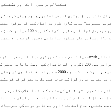
ٹیکنالوجی میں، ایک اور تکنیکی ر
ومی منصوبے" نے سرکاری طور پر اعلان کیا کہ مرکزی منصو
الیکٹرو کیمیکل توانائی 
ے بڑا وینڈیم فلو بیٹری توانائی ذخیرہ کرنے والا منصوب
مطابق، یہ ایک ماہ کے لیے 2000 سے زیادہ
 یہ مقامی پاور گرڈ کے چوٹی شیونگ پریشر کو کم کر سکتا
ئی کا ذخیرہ توانائی کی صنعت کے نئے انقلاب کا مرکز ہے
 استعمال کا تناسب کم ہونے کا پابند ہے، لیکن نئی توا
سے منقطع، عدم استحکام اور بے قابو ہونے کی خصوصیات 