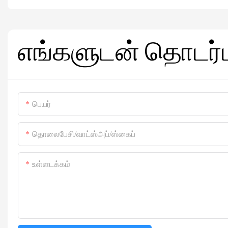
எங்களுடன் தொடர்
பெயர்
தொலைபேசி/வாட்ஸ்அப்/ஸ்கைப்
உள்ளடக்கம்