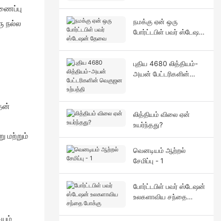
இணைப்பு
நமக்கு ஏன் ஒரு
ு நல்ல
போர்ட்டபிள் பவர் ஸ்டேஷன்
தேவை
புதிய 4680 லித்தியம்-
அயன் பேட்டரிகளின்
வெகுஜன உற்பத்தி
தன்
லித்தியம் விலை ஏன்
உயர்ந்தது?
 மற்றும்
வெனடியம் ஆற்றல்
சேமிப்பு - 1
போர்ட்டபிள் பவர் ஸ்டேஷன்
உலகளாவிய சந்தை
போக்கு
ியம்