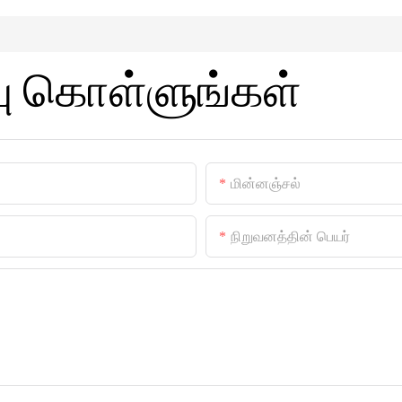
பு கொள்ளுங்கள்
மின்னஞ்சல்
நிறுவனத்தின் பெயர்