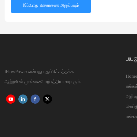
இப்போது விசாரணை அனுப்பவும்
பயன
iFlowPower என்பது புதுப்பிக்கத்தக்க
Hom
ஆற்றலின் முன்னணி உற்பத்தியாளராகும்.
எங்கள
அறிவ
செய்த
எங்க