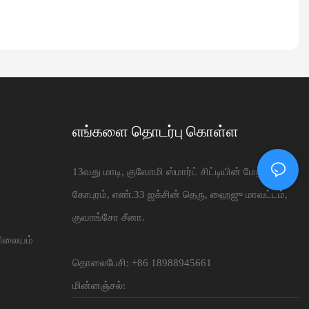
எங்களை தொடர்பு கொள்ள
13வது மாடி, குவோமி ஸ்மார்ட் சிட்டியின் மேற்கு
கோபுரம், எண்.33 ஜக்சின் தெரு, ஹைஜு மாவட்டம்,
குவாங்சோ சீனா.
 நிலையம்
தொலைபேசி: +86 18988945661
மின்னஞ்சல்: