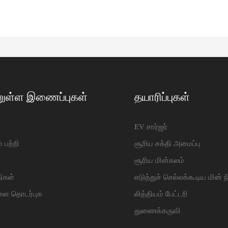
ுள்ள இணைப்புகள்
தயாரிப்புகள்
e
EV சார்ஜர்
் பற்றி
சூரிய சக்தி அமைப்பு
ு
சூரிய மின்கலம்
ிகள்
எடுத்துச் செல்லக்கூடிய மின்
ளை தொடர்புக
லித்தியம் பேட்டரி
துணைக்கருவி