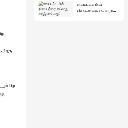
கையடக்க மின்
நிலையத்தை எவ்வாறு
சார்ஜ் செய்வது?
ிற
திற்கு
றும் பிற
த்த