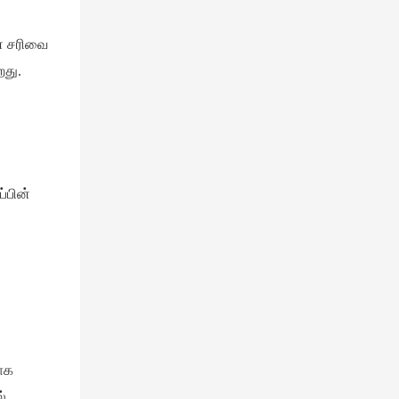
ான சரிவை
றது.
்பின்
மாக
்,