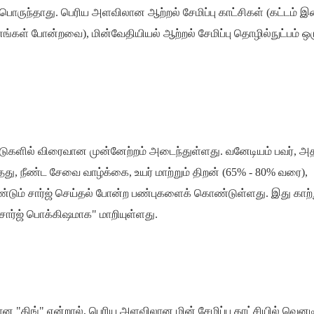
 பொருந்தாது. பெரிய அளவிலான ஆற்றல் சேமிப்பு காட்சிகள் (கட்டம் 
்கள் போன்றவை), மின்வேதியியல் ஆற்றல் சேமிப்பு தொழில்நுட்பம் ஒர
ஆண்டுகளில் விரைவான முன்னேற்றம் அடைந்துள்ளது. வனேடியம் பவர், அ
ாதது, நீண்ட சேவை வாழ்க்கை, உயர் மாற்றும் திறன் (65% - 80% வரை),
்டும் சார்ஜ் செய்தல் போன்ற பண்புகளைக் கொண்டுள்ளது. இது காற்று
ிய சார்ஜ் பொக்கிஷமாக" மாறியுள்ளது.
யான "கிங்" என்றால், பெரிய அளவிலான மின் சேமிப்பு காட்சியில் வெனட