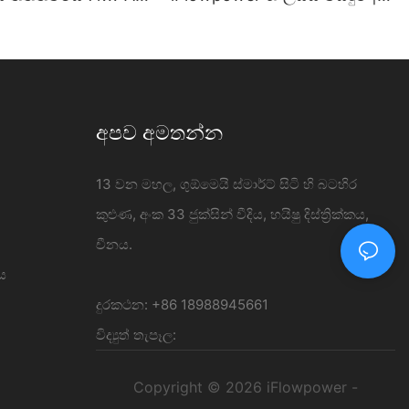
බිත්ති මත සවි කර
120kW DC ආරෝපණ ස්ථානය
- iFlowpower
අපව අමතන්න
13 වන මහල, ගුඕමෙයි ස්මාර්ට් සිටි හි බටහිර
කුළුණ, අංක 33 ජුක්සින් වීදිය, හයිෂු දිස්ත්‍රික්කය,
චීනය.
ය
දුරකථන: +86 18988945661
විද්‍යුත් තැපෑල:
Copyright © 2026 iFlowpower -