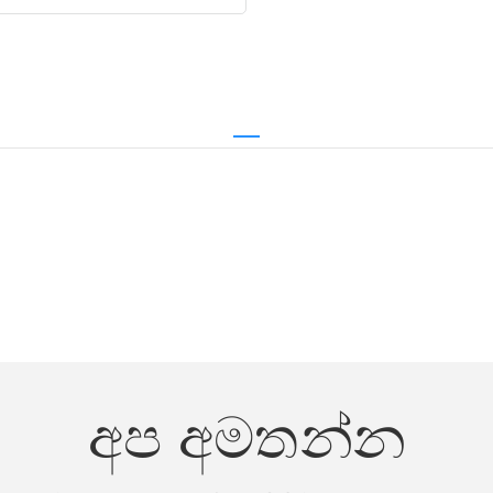
අප අමතන්න