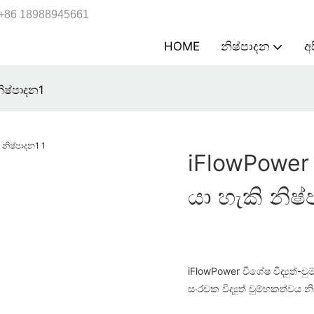
+86 18988945661
HOME
නිෂ්පාදන
අ
ිෂ්පාදන1
iFlowPower
යා හැකි නිෂ
iFlowPower විශේෂ විද්‍යුත්
සංරචක විද්‍යුත් චුම්භකත්වය