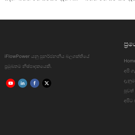
චාජරය 7KW-22KW OCPP1.6J
වාහන ආරෝපණ ස්ථ
නිෂ්පාදකයා | iFlow
ප්‍
iFlowPower යනු පුනර්ජනනීය බලශක්තියේ
Hom
ප්‍රමුඛතම නිෂ්පාදකයෙකි.
අපි 
දැනුම
පුවත්
අපිට