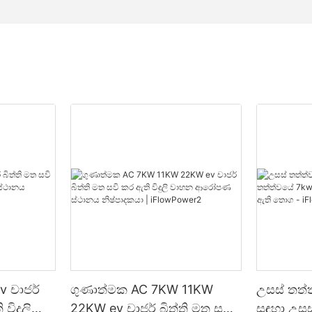
v චාජර්
ගුණාත්මක AC 7KW 11KW
උසස් තත්ත
විදුලි
22KW ev චාජර් බිත්ති මත සවි
සඳහා උසස