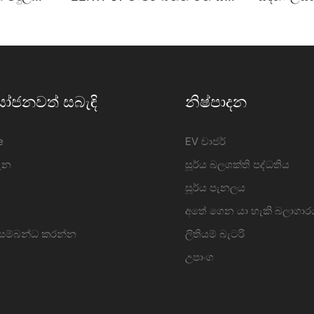
ානය
කර ඇති විදුලි වාහන ආරෝපණ
EV චාජර් 
Power3
ස්ථානය නිෂ්පාදකයා |
ඇති තොග 
iFlowPower2
රයෝජනවත් සබැඳි
නිෂ්පාදන
e
EV චාජර්
ගැන
සූර්ය බලශක්ති පද්ධතිය
සූර්ය පැනලය
අතේ ගෙන යා හැකි බලාගාර
 සම්බන්ධ කරන්න
ලිතියම් බැටරි
උපාංග