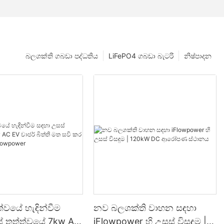
බලශක්ති ගබඩා පද්ධතිය
LiFePO4 ගබඩා බැටරි
නිෂ්පාදන
්වයේ හැඳින්වීම
නව බලශක්ති වාහන සඳහා
් තත්ත්වයේ 7kw AC
iFlowpower හි උසස් විසඳුම |