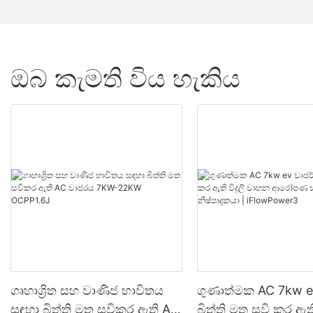
ඔබ කැමති විය හැකිය
ගෘහාශ්‍රිත සහ වාණිජ භාවිතය
ගුණාත්මක AC 7kw e
සඳහා බිත්ති මත සවිකර ඇති AC
බිත්ති මත සවි කර ඇති 