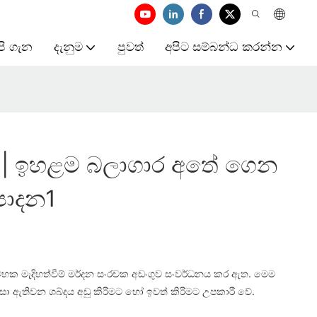
පි ගැන
දැනුම
පුවත්
අපිට සම්බන්ධ කරන්න
 | ඉහළම බලාගාර අතේ ගෙන
්පාදන1
-චුම්භක මැදිහත්වීම් මර්දන සංරචක අඩංගුව සංවර්ධනය කර ඇත. මෙම
 නිසා ඇතිවන ශබ්දය අඩු කිරීමට හෝ ඉවත් කිරීමට උපකාරී වේ.