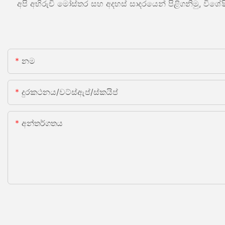
අපි අභිරුචි මෝස්තර සහ අදහස් සාදරයෙන් පිළිගනිමු, වි
නම
දුරකථනය/වට්ස්ඇප්/ස්කයිප්
අන්තර්ගතය