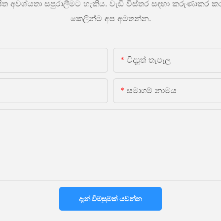
ශේෂිත අවශ්යතා සපුරාලීමට හැකිය. වැඩි විස්තර සඳහා කරුණාකර
කෙලින්ම අප අමතන්න.
විද්‍යුත් තැපෑල
සමාගම් නාමය
දැන් විමසුමක් යවන්න