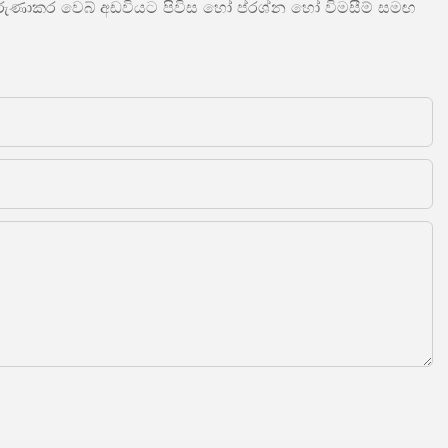
 කරුණාකර වෙබ් අඩවියට පිවිස හෝ ප්රශ්න හෝ විමසීම් සමඟ