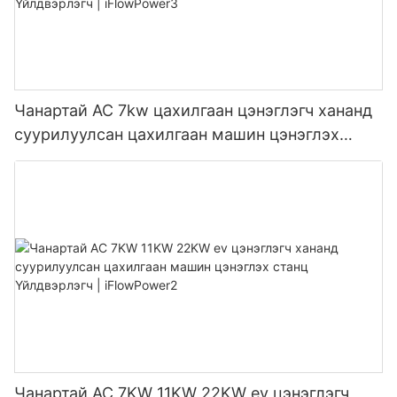
Чанартай AC 7kw цахилгаан цэнэглэгч хананд
суурилуулсан цахилгаан машин цэнэглэх
станц Үйлдвэрлэгч | iFlowPower3
Чанартай AC 7KW 11KW 22KW ev цэнэглэгч