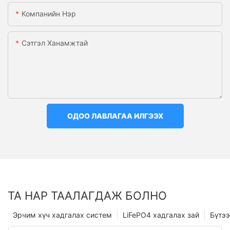
Компанийн Нэр
Сэтгэл Ханамжтай
ОДОО ЛАВЛАГАА ИЛГЭЭХ
ТА НАР ТААЛАГДАЖ БОЛНО
Эрчим хүч хадгалах систем
LiFePO4 хадгалах зай
Бүтээ