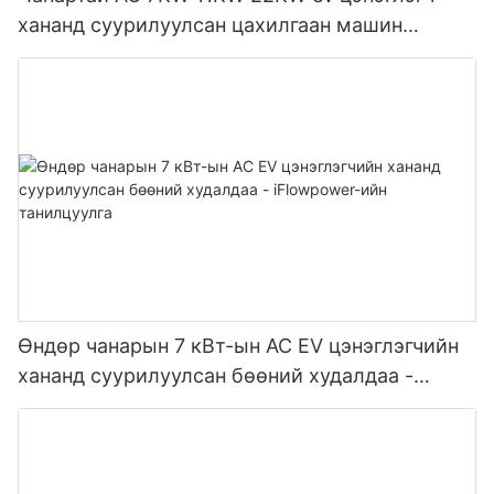
хананд суурилуулсан цахилгаан машин
цэнэглэх станц Үйлдвэрлэгч | iFlowPower2
Өндөр чанарын 7 кВт-ын АС EV цэнэглэгчийн
хананд суурилуулсан бөөний худалдаа -
iFlowpower-ийн танилцуулга