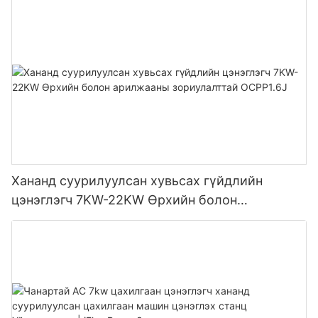
Хананд суурилуулсан хувьсах гүйдлийн
цэнэглэгч 7KW-22KW Өрхийн болон
арилжааны зориулалттай OCPP1.6J