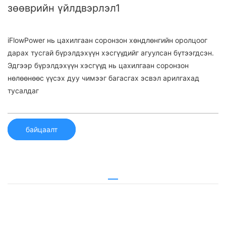
зөөврийн үйлдвэрлэл1
iFlowPower нь цахилгаан соронзон хөндлөнгийн оролцоог
дарах тусгай бүрэлдэхүүн хэсгүүдийг агуулсан бүтээгдсэн.
Эдгээр бүрэлдэхүүн хэсгүүд нь цахилгаан соронзон
нөлөөнөөс үүсэх дуу чимээг багасгах эсвэл арилгахад
тусалдаг
байцаалт