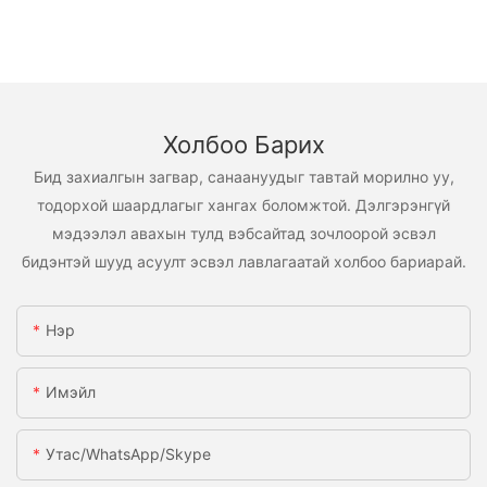
Холбоо Барих
Бид захиалгын загвар, санаануудыг тавтай морилно уу,
тодорхой шаардлагыг хангах боломжтой. Дэлгэрэнгүй
мэдээлэл авахын тулд вэбсайтад зочлоорой эсвэл
бидэнтэй шууд асуулт эсвэл лавлагаатай холбоо бариарай.
Нэр
Имэйл
Утас/WhatsApp/Skype