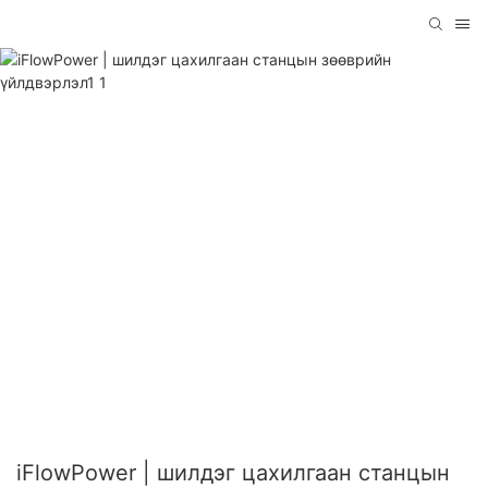
iFlowPower | шилдэг цахилгаан станцын