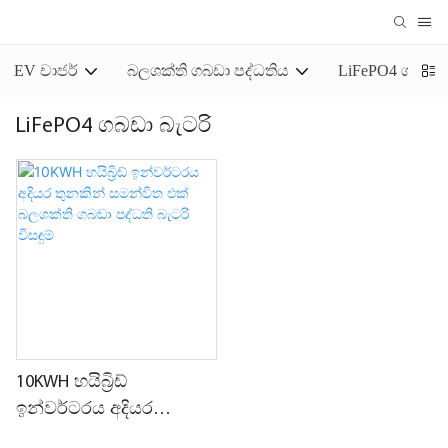
EV චාජර්
බලශක්ති ගබඩා පද්ධතිය
LiFePO4 ගබඩා 
LiFePO4 ගබඩා බැටරි
10KWH හයිබ්‍රිඩ්
ඉන්වර්ටරය අදියර
තුනකින් සමන්විත එක්