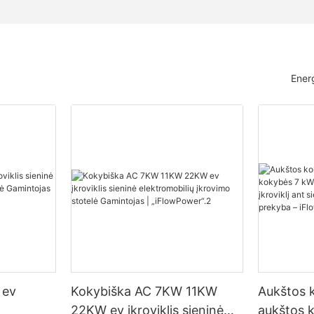
Ener
 ev
Kokybiška AC 7KW 11KW
Aukštos k
22KW ev įkroviklis sieninė
aukštos 