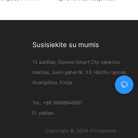
ios srovės EV
energijos transporto
ant sienos
priemonėms | 120 kW
mas didmeninė
nuolatinės srovės įkrovimo
– iFlowpower
stotis
Susisiekite su mumis
13 aukštas, Guomei Smart City vakarinis
bokštas, Juxin gatvė Nr. 33, Haizhu rajonas,
Guangdžou, Kinija
Tel.: +86 18988945661
El. paštas:
Copyright © 2026 iFlowpower -