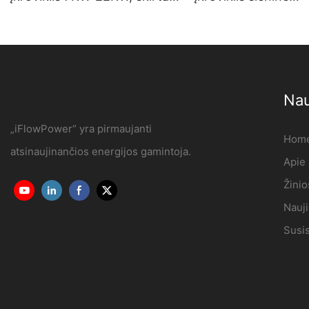
buitiniam ir komerciniam
elektromobilių įkro
naudojimui OCPP1.6J
stotelė Gamintojas 
„iFlowPower“.3
Nau
„iFlowPower“ yra pirmaujanti
Hom
atsinaujinančios energijos gamintoja.
Apie
Žinio
Nauj
Susi