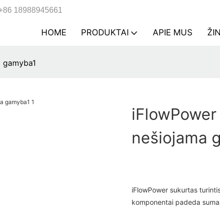
+86 18988945661
HOME
PRODUKTAI
APIE MUS
ŽI
ma gamyba1
iFlowPower |
nešiojama 
iFlowPower sukurtas turinti
komponentai padeda sumaži