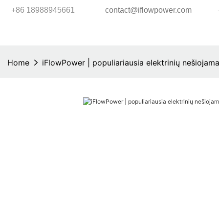
+86 18988945661
contact@iflowpower.com
Home
iFlowPower | populiariausia elektrinių nešioja