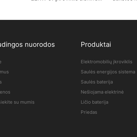
vimo
elektromobilių įkrovimo
kintamos
|
stotelė Gamintojas |
įkroviklį 
„iFlowPower“.2
montuoja
prekyba 
dingos nuorodos
Produktai
e
Elektromobilių įkroviklis
 mus
Saulės energijos sistema
s
Saulės baterija
ienos
Nešiojama elektrinė
siekite su mumis
Ličio baterija
Priedas