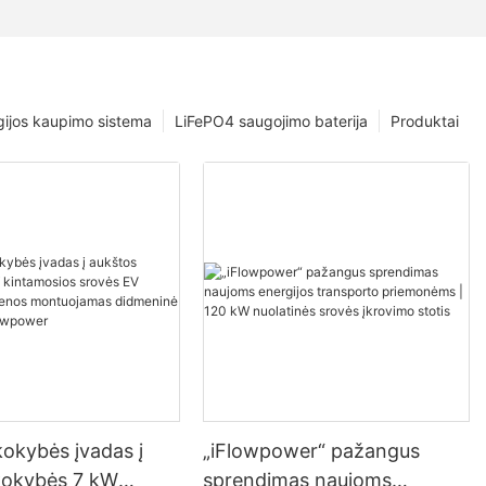
gijos kaupimo sistema
LiFePO4 saugojimo baterija
Produktai
okybės įvadas į
„iFlowpower“ pažangus
kokybės 7 kW
sprendimas naujoms