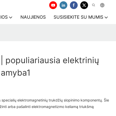
NIOS
NAUJIENOS
SUSISIEKITE SU MUMIS
 populiariausia elektrinių
gamyba1
s specialių elektromagnetinių trukdžių slopinimo komponentų. Šie
nti arba pašalinti elektromagnetizmo keliamą triukšmą