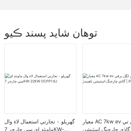
توهان شايد پسند ڪيو
معيار AC 7kw ev چارجر وال تي
گهريلو ۽ تجارتي استعمال لاءِ وال
گاڏي چارجنگ اسٽيشن
ماونٽڊ اي سي چارجر 7KW-