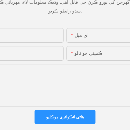
هرجن کي پورو ڪرڻ جي قابل آهي. وڌيڪ معلومات لاء، مهرباني ڪر
سڌو رابطو ڪريو.
اي ميل
ڪمپني جو نالو
هاڻي انڪوائري موڪليو