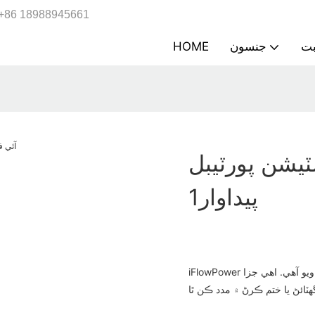
+86 18988945661
جنسون
HOME
سٽيشن پورٽيبل
پيداوار1
iFlowPower خاص اليڪٽرو-مقناطيسي مداخلت دٻائڻ وارن حصن تي مشتمل تيار ڪيو ويو آهي. اهي جزا