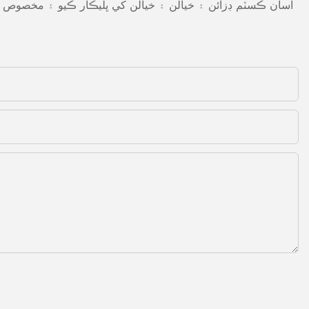
اسان ڪسٽم ڊزائن ۽ خيالن ۽ خيالن کي ڀليڪار ڪيو ۽ مخصوص گ