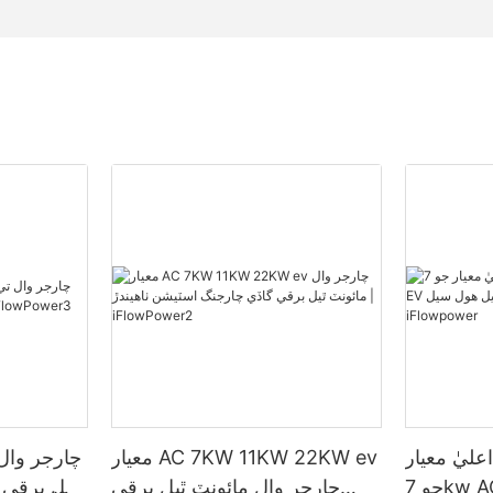
عليٰ معيار
معيار AC 7KW 11KW 22KW ev
جو 7kw AC EV چارجر وال
چارجر وال مائونٽ ٿيل برقي
لڳل برقي 