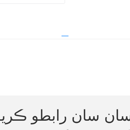
سان سان رابطو ڪريو