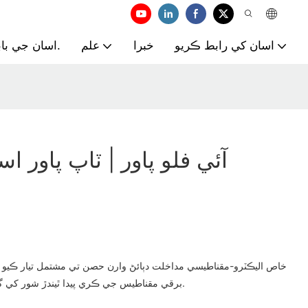
اسان کي رابط ڪريو
خبرا
علم
اسان جي بابت.
آئي فلو پاور | ٽاپ پاور ا
برقي مقناطيس جي ڪري پيدا ٿيندڙ شور کي گهٽائڻ يا ختم ڪرڻ ۾ مدد ڪن ٿا.