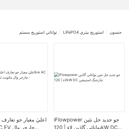
جنسون
LiFePO4 اسٽوريج بيٽري
توانائي اسٽوريج سسٽم
iFlowpower جو جديد حل نئين
اعليٰ معيار جو تعارف ا
توانائي گاڏين لاءِ | 120kW DC