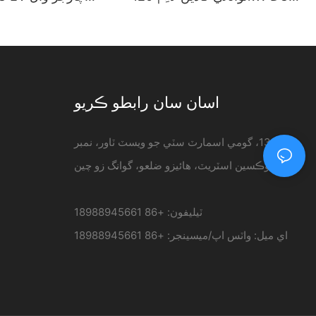
چارجنگ اسٽيشن
مائونٽ ٿيل
er
اسان سان رابطو ڪريو
منزل 13، گومي اسمارٽ سٽي جو ويسٽ ٽاور، نمبر
33 جوڪسين اسٽريٽ، هائيزو ضلعو، گوانگ زو چين
ٽيليفون: +86 18988945661
اي ميل:
واٽس اپ/ميسينجر: +86 18988945661