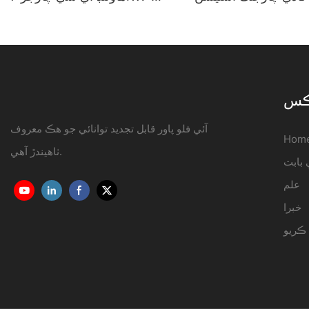
هيندڙ | iFlowPower3
22KW OCPP1.6J
نڪس
آئي فلو پاور قابل تجديد توانائي جو هڪ معروف
Hom
ٺاهيندڙ آهي.
علم
خبرا
ڪريو