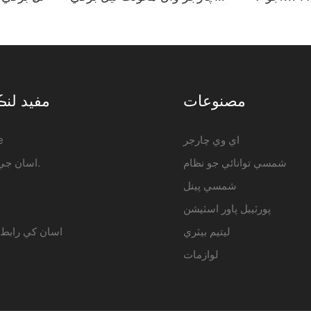
 هول سيل -
گاڏي چارجنگ اسٽيشن ٺاهيندڙ |
ٺا
iFlowPower2
iFlowpow
مصنوعات
مفيد ل
اي وي چارجر
e
شمسي توانائي جو نظام
اسان جي بابت.
شمسي پينل
پورٽيبل پاور اسٽيشن
ليتيم بيٽري
اسان کي رابط 
لوازمات