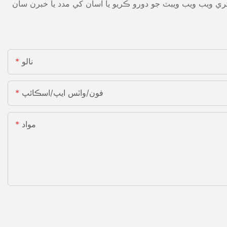
ي ويب ويب ويبٽ جو دورو ڪريو يا اسان کي مدد يا خبرن سان
نالو
فون/واٽس ايپ/اسڪائپ
مواد