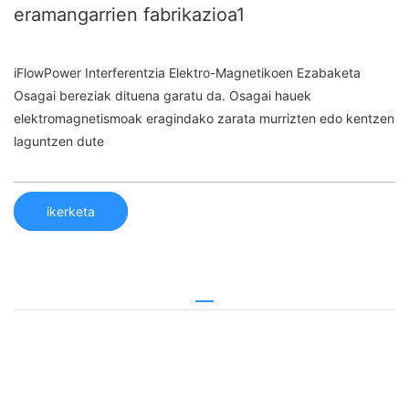
eramangarrien fabrikazioa1
iFlowPower Interferentzia Elektro-Magnetikoen Ezabaketa
Osagai bereziak dituena garatu da. Osagai hauek
elektromagnetismoak eragindako zarata murrizten edo kentzen
laguntzen dute
ikerketa