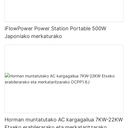
iFlowPower Power Station Portable 500W
Japoniako merkaturako
Horman muntatutako AC kargagailua 7KW-22KW
Etxeko erabilerarako eta merkataritzarako