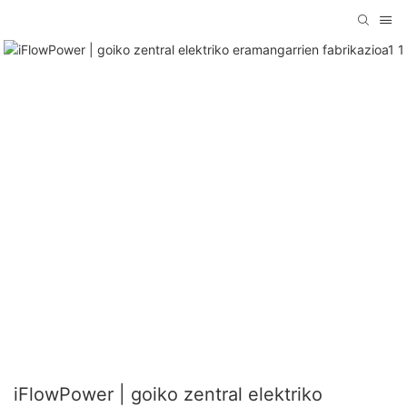
iFlowPower | goiko zentral elektriko