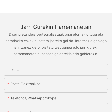
Jarri Gurekin Harremanetan
Diseinu eta ideia pertsonalizatuak ongi etorriak ditugu eta
berariazko eskakizunetara joateko gai da. Informazio gehiago
nahi izanez gero, bisitatu webgunea edo jarri gurekin
harremanetan zuzenean galderekin edo galderekin.
Izena
Posta Elektronikoa
Telefonoa/WhatsApp/Skype