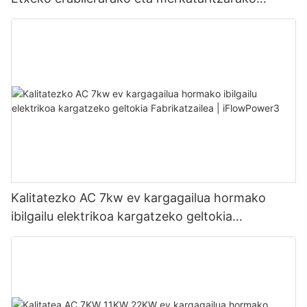
OCPP1.6J
Kalitatezko AC 7kw ev kargagailua hormako
ibilgailu elektrikoa kargatzeko geltokia
Fabrikatzailea | iFlowPower3