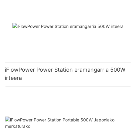
iFlowPower Power Station eramangarria 500W
irteera