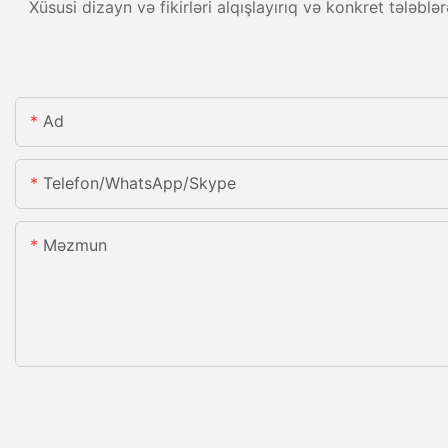
Xüsusi dizayn və fikirləri alqışlayırıq və konkret tələb
Ad
Telefon/WhatsApp/Skype
Məzmun