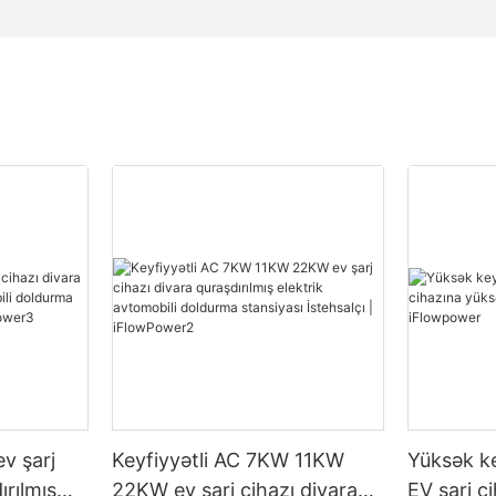
ev şarj
Keyfiyyətli AC 7KW 11KW
Yüksək ke
ırılmış
22KW ev şarj cihazı divara
EV şarj c