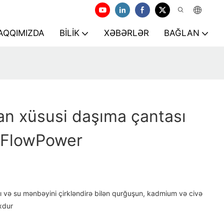
HAQQIMIZDA
BILIK
XƏBƏRLƏR
BAĞLAN
lan xüsusi daşıma çantası
| iFlowPower
 və su mənbəyini çirkləndirə bilən qurğuşun, kadmium və civə
oxdur