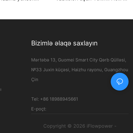
li giriş - iFlowpower
120kV DC Doldurma
Stansiyası
Bizimlə əlaqə saxlayın
Mərtəbə 13, Guomei Smart City Qərb Qülləsi,
№33 Juxin küçəsi, Haizhu rayonu, Guangzhou
Çin
ı
Tel: +86 18988945661
E-poçt:
Copyright © 2026 iFlowpower -