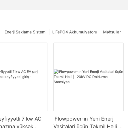
Enerji Saxlama Sistemi
LiFePO4 Akkumulyatoru
Məhsullar
yfiyyətli 7 kw AC
iFlowpower-ın Yeni Enerji
ihazına yüksək
Vasitələri üçün Təkmil Həlli |