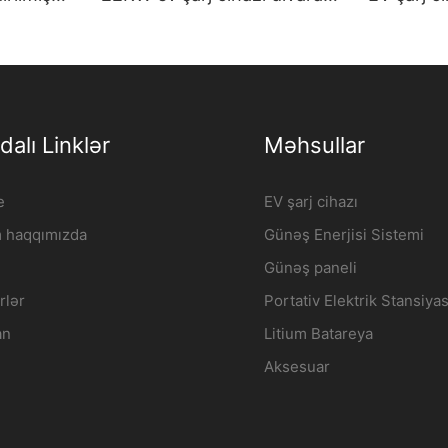
 doldurma
quraşdırılmış elektrik
keyfiyyət
 |
avtomobili doldurma
stansiyası İstehsalçı |
iFlowPower2
dalı Linklər
Məhsullar
e
EV şarj cihazı
m haqqımızda
Günəş Enerjisi Sistemi
Günəş paneli
rlər
Portativ Elektrik Stansiyas
an
Litium Batareya
Aksesuar