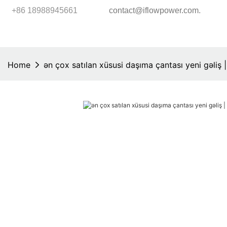
.
+86 18988945661
contact@iflowpower.com
Home
ən çox satılan xüsusi daşıma çantası yeni gəliş