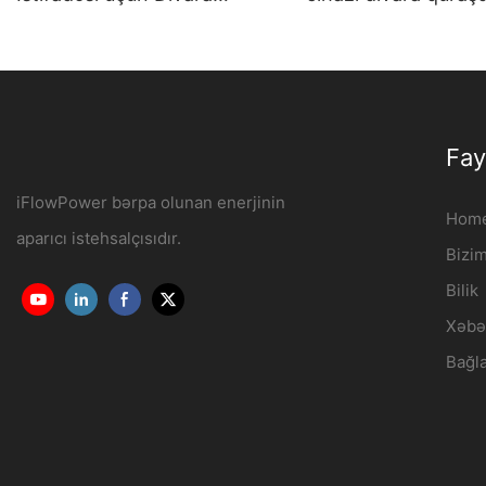
quraşdırılmış AC Şarj Cihazı
elektrik avtomobili
7KW-22KW OCPP1.6J
stansiyası İstehsalçı
iFlowPower3
Fay
iFlowPower bərpa olunan enerjinin
Hom
aparıcı istehsalçısıdır.
Bizi
Bilik
Xəbə
Bağl