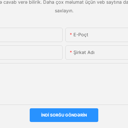
lərə cavab verə bilirik. Daha çox məlumat üçün veb saytına da
saxlayın.
E-Poçt
Şirkət Adı
İNDI SORĞU GÖNDƏRIN