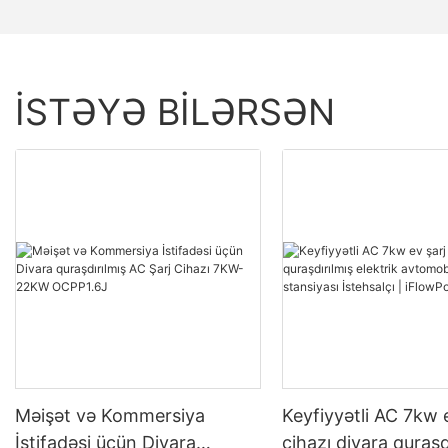
İSTƏYƏ BILƏRSƏN
Məişət və Kommersiya
Keyfiyyətli AC 7kw 
İstifadəsi üçün Divara
cihazı divara quraşd