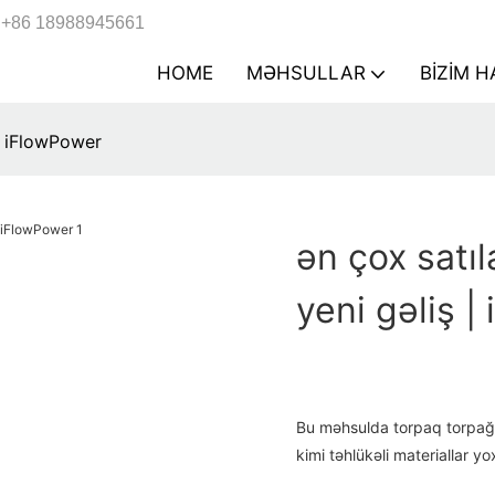
+86 18988945661
HOME
MƏHSULLAR
BIZIM 
 | iFlowPower
ən çox satı
yeni gəliş 
Bu məhsulda torpaq torpağı
kimi təhlükəli materiallar y