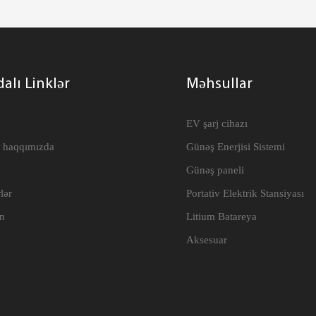
alı Linklər
Məhsullar
e
EV şarj cihazı
 haqqımızda
Günəş Enerjisi Sistemi
Günəş paneli
lər
Portativ Elektrik Stansiyası
n
Litium Batareya
Aksesuar