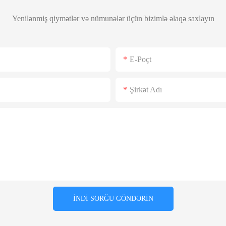
Yenilənmiş qiymətlər və nümunələr üçün bizimlə əlaqə saxlayın
E-Poçt
Şirkət Adı
İNDI SORĞU GÖNDƏRIN