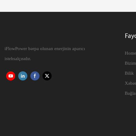
Fayd
iFlowPower bərpa olunan enerjinin aparıcı
Hom
istehsalçısıdır.
Bizim
Bilik
Xəbər
Bağla