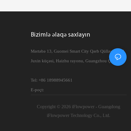
Bizimlə əlaqə saxlayın
Mərtəbə 13, Guomei Smart City Qərb Qülləsi, №33
Juxin küçəsi, Haizhu rayonu, Guangzhou Çin
Tel: +86 18988945661
E-poçt:
Copyright © 2026 iFlowpower - Guangdong
iFlowpower Technology Co., Ltd.