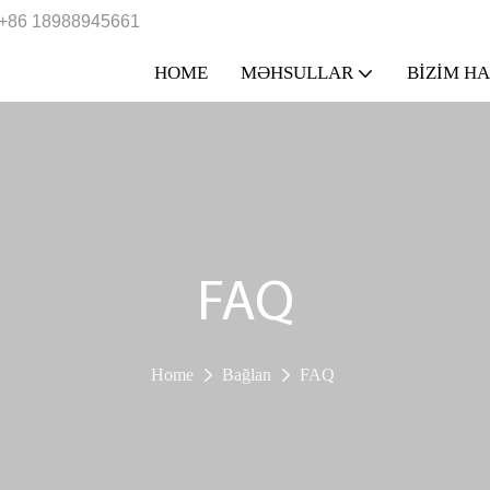
+86 18988945661
HOME
MƏHSULLAR
BIZIM H
FAQ
Home
Bağlan
FAQ