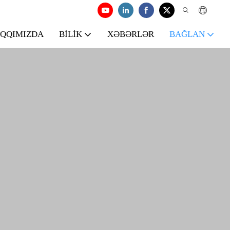
AQQIMIZDA
BILIK
XƏBƏRLƏR
BAĞLAN