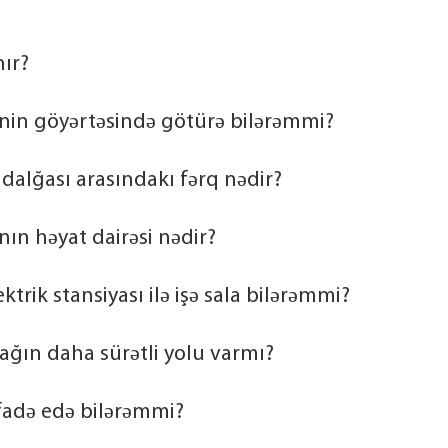
ır?
rənin göyərtəsində götürə bilərəmmi?
s dalğası arasındakı fərq nədir?
ın həyat dairəsi nədir?
rik stansiyası ilə işə sala bilərəmmi?
ağın daha sürətli yolu varmı?
fadə edə bilərəmmi?