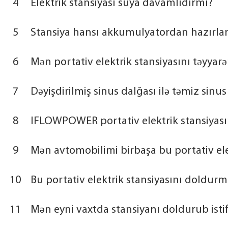
4
Elektrik stansiyası suya davamlıdırmı?
5
Stansiya hansı akkumulyatordan hazırlan
6
Mən portativ elektrik stansiyasını təyya
7
Dəyişdirilmiş sinus dalğası ilə təmiz sinu
8
IFLOWPOWER portativ elektrik stansiyasın
9
Mən avtomobilimi birbaşa bu portativ elekt
10
Bu portativ elektrik stansiyasını doldurm
11
Mən eyni vaxtda stansiyanı doldurub isti