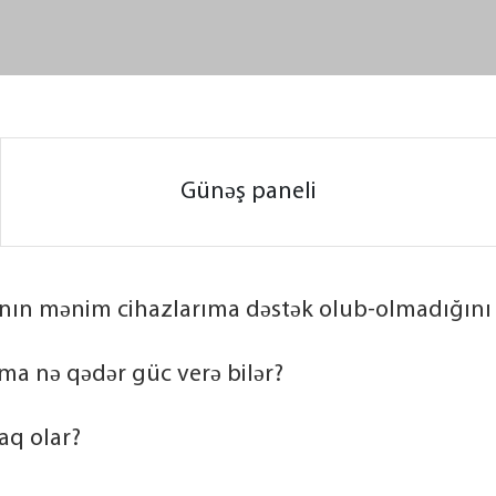
Günəş paneli
nın mənim cihazlarıma dəstək olub-olmadığını 
a nə qədər güc verə bilər?
aq olar?