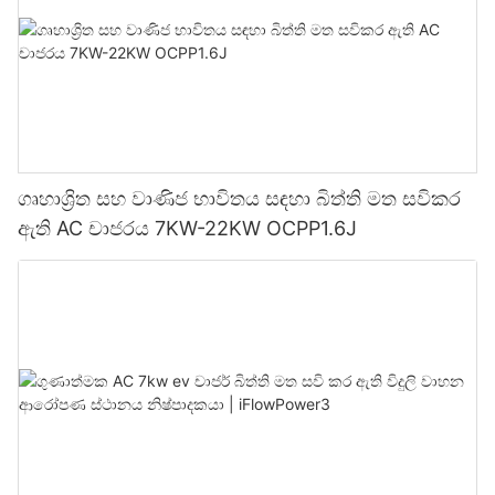
ගෘහාශ්‍රිත සහ වාණිජ භාවිතය සඳහා බිත්ති මත සවිකර
ඇති AC චාජරය 7KW-22KW OCPP1.6J