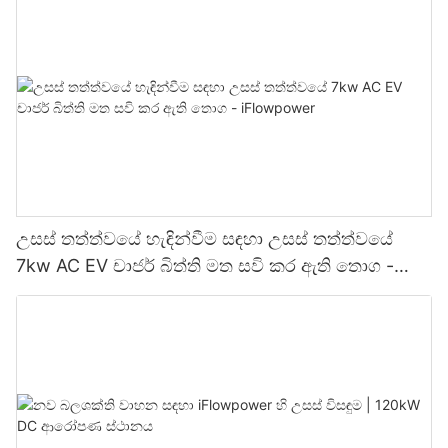
උසස් තත්ත්වයේ හැඳින්වීම සඳහා උසස් තත්ත්වයේ
7kw AC EV චාජර් බිත්ති මත සවි කර ඇති තොග -
iFlowpower