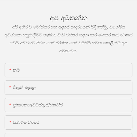
අප අමතන්න
අපි අභිරුචි මෝස්තර සහ අදහස් සාදරයෙන් පිළිගනිමු, විශේෂිත
අවශ්යතා සපුරාලීමට හැකිය. වැඩි විස්තර සඳහා කරුණාකර කරුණාකර
වෙබ් අඩවියට පිවිස හෝ ප්රශ්න හෝ විමසීම් සමඟ කෙලින්ම අප
අමතන්න.
නම
විද්‍යුත් තැපෑල
දුරකථනය/වට්ස්ඇප්/ස්කයිප්
සමාගම් නාමය