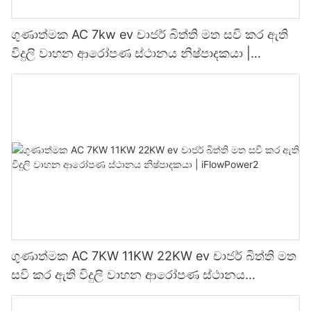
ගුණාත්මක AC 7kw ev චාජර් බිත්ති මත සවි කර ඇති
විදුලි වාහන ආරෝපණ ස්ථානය නිෂ්පාදකයා |
iFlowPower3
ගුණාත්මක AC 7KW 11KW 22KW ev චාජර් බිත්ති මත
සවි කර ඇති විදුලි වාහන ආරෝපණ ස්ථානය
නිෂ්පාදකයා | iFlowPower2