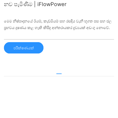
නව පැමිණීම | iFlowPower
මෙම නිෂ්පාදනයේ ඊයම්, කැඩ්මියම් සහ රසදිය වැනි භූගත පස සහ ජල
ප්‍රභවය දූෂණය කළ හැකි කිසිදු අන්තරායකර ද්‍රව්‍යයක් අඩංගු නොවේ.
පරීක්ෂණයක්