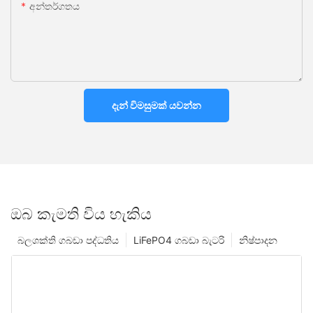
අන්තර්ගතය
දැන් විමසුමක් යවන්න
ඔබ කැමති විය හැකිය
බලශක්ති ගබඩා පද්ධතිය
LiFePO4 ගබඩා බැටරි
නිෂ්පාදන