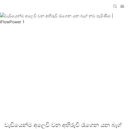
වැඩියෙන්ම අලෙවි වන අභිරුචි රැගෙන යන බෑග්