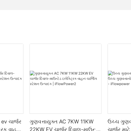
 ev ચાર્જર
ગુણવત્તાયુક્ત AC 7KW 11KW
ઉચ્ચ ગુણવ
્રિક વાહન
22KW EV ચાર્જર દિવાલ-માઉન્ટેડ
ચાર્જર માટ