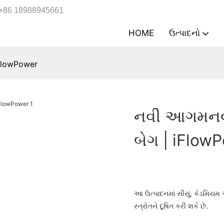
+86 18988945661
HOME
ઉત્પાદનો
iFlowPower
નવી આગમનવાળ
બેગ | iFlow
આ ઉત્પાદનમાં સીસું, કેડમિયમ
સ્ત્રોતને દૂષિત કરી શકે છે.