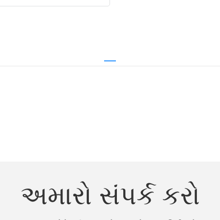
અમારો સંપર્ક કરો