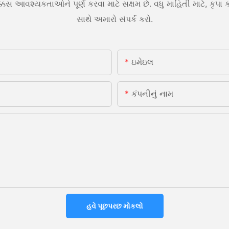
સ આવશ્યકતાઓને પૂર્ણ કરવા માટે સક્ષમ છે. વધુ માહિતી માટે, કૃપા
સાથે અમારો સંપર્ક કરો.
ઇમેઇલ
કંપનીનું નામ
હવે પૂછપરછ મોકલો