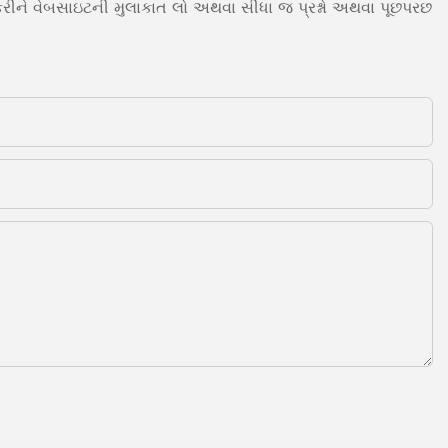
 કરીને વેબસાઇટની મુલાકાત લો અથવા સીધા જ પ્રશ્નો અથવા પૂછપરછ