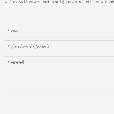
અમે કસ્ટમ ડિઝાઇન્સ અને વિચારોનું સ્વાગત કરીએ છીએ અને ચોક્ક
નામ
ફોન/વોટ્સએપ/સ્કાયપે
સામગ્રી