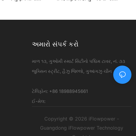
-માઉન્ટેડ જથ્થાબંધ -
સોલ્યુશન | 120kW ડીસી ચાર્જિંગ
er
સ્ટેશન
અમારો સંપર્ક કરો
માળ ૧૩, ગુઓમી સ્માર્ટ સિટીનો પશ્ચિમ ટાવર, નં. ૩૩
જુક્સિન સ્ટ્રીટ, હૈઝુ જિલ્લો, ગુઆંગઝુ ચીન
ટેલિફોન: +86 18988945661
ઈ-મેલ:
Copyright © 2026 iFlowpower -
Guangdong iFlowpower Technology