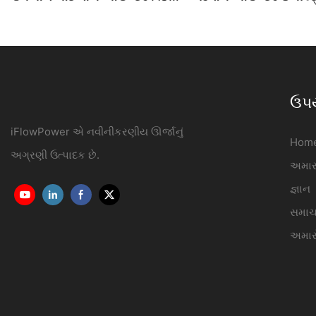
ચાર્જર 7KW-22KW OCPP1.6J
ચાર્જિંગ સ્ટેશન ઉત્પાદ
iFlowPower3
ઉપ
iFlowPower એ નવીનીકરણીય ઊર્જાનું
Hom
અગ્રણી ઉત્પાદક છે.
અમારા
જ્ઞાન
સમાચ
અમારો