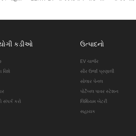
ક |
ઇલેક્ટ્રિક વાહન ચાર્જિંગ સ્ટેશન
પરિચય વોલ
ઉત્પાદક | iFlowPower2
iFlowpow
યોગી કડીઓ
ઉત્પાદનો
e
EV ચાર્જર
 વિશે
સૌર ઉર્જા પ્રણાલી
સોલાર પેનલ
ાર
પોર્ટેબલ પાવર સ્ટેશન
 સંપર્ક કરો
લિથિયમ બેટરી
સહાયક