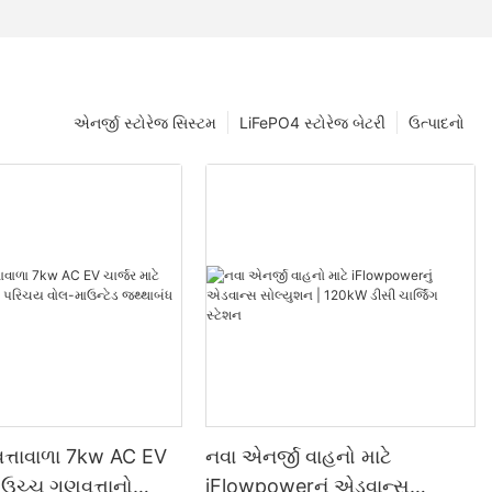
એનર્જી સ્ટોરેજ સિસ્ટમ
LiFePO4 સ્ટોરેજ બેટરી
ઉત્પાદનો
ત્તાવાળા 7kw AC EV
નવા એનર્જી વાહનો માટે
ે ઉચ્ચ ગુણવત્તાનો
iFlowpowerનું એડવાન્સ