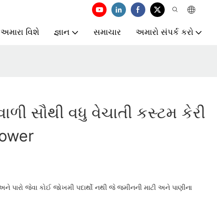
અમારા વિશે
જ્ઞાન
સમાચાર
અમારો સંપર્ક કરો
ી સૌથી વધુ વેચાતી કસ્ટમ કેરી
Power
 અને પારો જેવા કોઈ જોખમી પદાર્થો નથી જે જમીનની માટી અને પાણીના