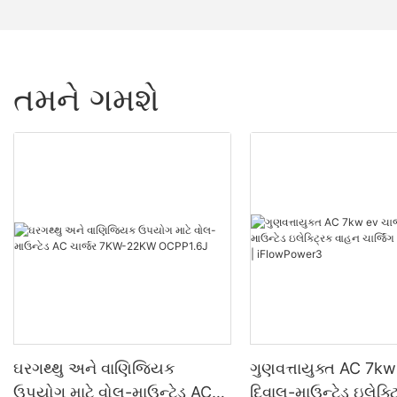
તમને ગમશે
ઘરગથ્થુ અને વાણિજ્યિક
ગુણવત્તાયુક્ત AC 7kw
ઉપયોગ માટે વોલ-માઉન્ટેડ AC
દિવાલ-માઉન્ટેડ ઇલેક્ટ