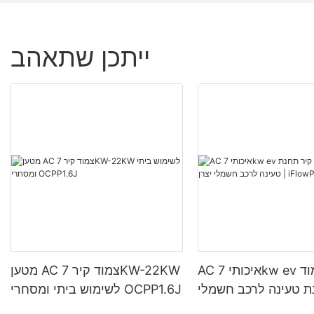
ייתכן שתאהב
AC איכותי 7kw ev מטען צמוד
מטען AC צמוד קיר 7KW-22KW
ת טעינה לרכב חשמלי
לשימוש ביתי ומסחרי OCPP1.6J
יצרן | iFlowPower3