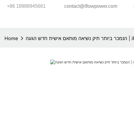
+86 18988945661
contact@iflowpower.com
| iFlowPower
Home