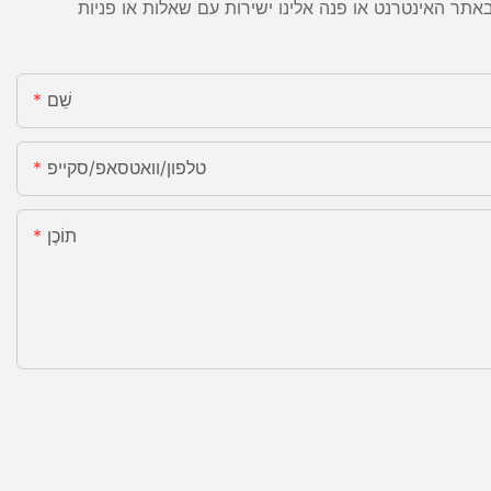
שֵׁם
טלפון/וואטסאפ/סקייפ
תוֹכֶן