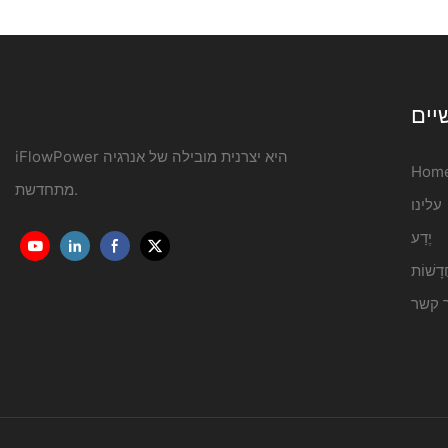
יים
iFlowPower היא יצרנית מובילה של אנרגיה
Hom
מתחדשת.
עלינו
יֶדַע
דָשׁוֹת
ר קשר