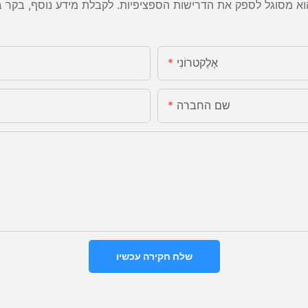
אֶלֶקטרוֹנִי
שם החברה
שלח חקירה עכשיו