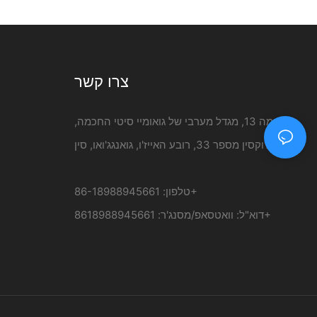
DC
צרו קשר
קומה 13, מגדל מערבי של גואומיי סיטי החכמה,
רחוב ג'וקסין מספר 33, רובע האייז'ו, גואנגג'ואו, סין
טלפון: 86-18988945661+
וואטסאפ/מסנג'ר: 8618988945661+
דוא"ל: