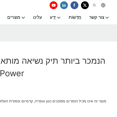
צור קשר
חֲדָשׁוֹת
יֶדַע
עלינו
מוצרים
הנמכר ביותר תיק נשיאה מותא
הגעה | r
מוצר זה אינו מכיל חומרים מסוכנים כגון עופרת, קדמיום וכספית העל