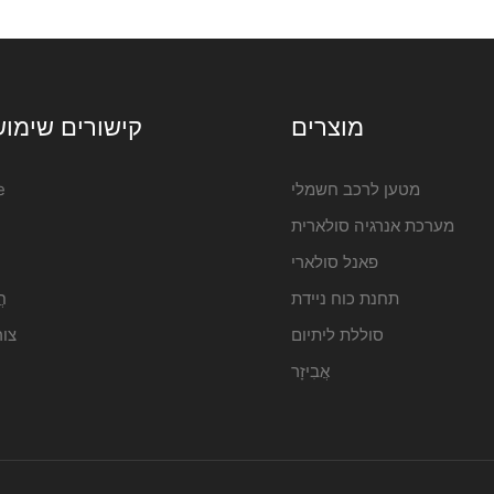
iFlowPower2
מוצרים
קישורים שימוש
מטען לרכב חשמלי
e
מערכת אנרגיה סולארית
פאנל סולארי
תחנת כוח ניידת
חֲ
סוללת ליתיום
צו
אֲבִיזָר