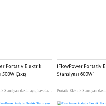
kimi çox sayda cihazlara tətbiq 
alikdir.
Açıq havada olarkən şarj etmək
panelinə asanlıqla qoşula bilir.
Xüsusi OEM / ODM xoş gəlmisi
r Portativ Elektrik
iFlowPower Portativ E
ı 500W Çıxış
Stansiyası 600W1
rik Stansiyası daxili, açıq havada
Portativ Elektrik Stansiyası daxil
 istifadə oluna bilən çoxlu
və avtomobildə istifadə oluna bi
rləşdirir.
funksiyaları birləşdirir.