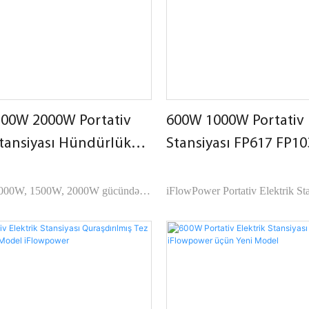
00W 2000W Portativ
600W 1000W Portativ 
Stansiyası Hündürlük
Stansiyası FP617 FP10
iFlowpower
iFlowpower
1000W, 1500W, 2000W gücündə
iFlowPower Portativ Elektrik St
 seriyalardır, cib telefonu,
və FP1030 ECO və SPORTS çıxış
 soyuducu fan, işıqlar, saç
unikal funksiyalarına malikdir. 
arı, mikrodalğalı sobalar, qəhvə
batareyaları ən çox qoruyur, SP
və elektron cihazlar üçün yüksək
bir anda ən çox enerji verir. Çək
əmin edən kral ölçülü modellərdir.
daşınması asan olaraq qalır. Spes