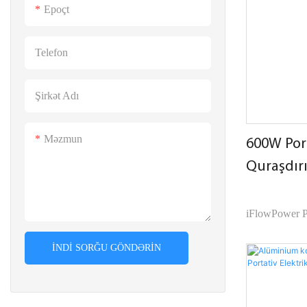
istehsalçılar, 
Epoçt
Bu modelin d
sürətləndirmə
Telefon
adapteri (iste
MPPT nəzarətç
Şirkət Adı
doldurulması 
ODM xoş gəlm
Məzmun
600W Port
Quraşdır
Yeni Mod
iFlowPower Po
FP600K və FP
İNDI SORĞU GÖNDƏRIN
modelidir və 
mağazalar baza
və daşınması a