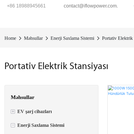
+86 18988945661
contact@iflowpower.com
.
Home
Məhsullar
Enerji Saxlama Sistemi
Portativ Elektrik
Portativ Elektrik Stansiyası
Məhsullar
+
EV şarj cihazları
-
Enerji Saxlama Sistemi
AC EV şarj cihazları