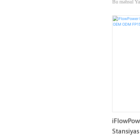
Bu məhsul Ya
portativ elekt
çıxışdır. Məhs
portativ enerji
birləşdirir.
iFlowPowe
Stansiya