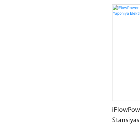
asqısı və təkər
iFlowPowe
Stansiya
Elektrik S