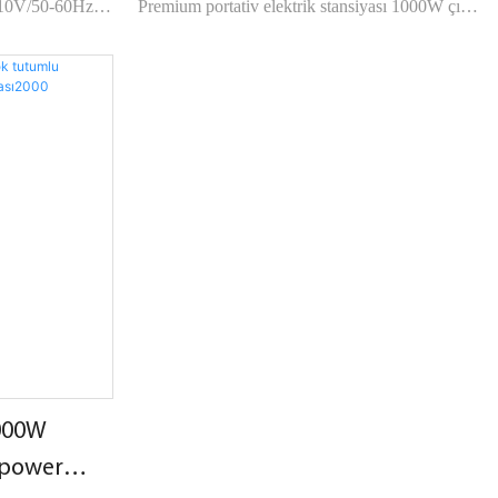
110V/50-60Hz
Premium portativ elektrik stansiyası 1000W çıxış
əhsul çoxlu
gücü, 270.000mAh batareya həcmi.
v enerji saxlama
r.
000W
wpower