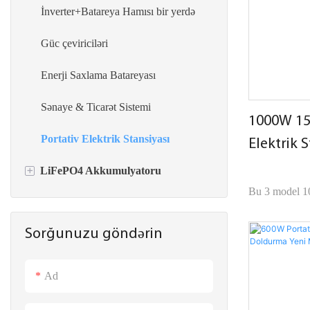
DC EV şarj cihazları
İnverter+Batareya Hamısı bir yerdə
Batareya ilə EV şarj cihazı
Güc çeviriciləri
Enerji Saxlama Batareyası
Sənaye & Ticarət Sistemi
1000W 15
Portativ Elektrik Stansiyası
Elektrik 
Tutumu 
+
LiFePO4 Akkumulyatoru
Bu 3 model 
Divara quraşdırılmış batareya
yüksək tutumlu
Sorğunuzu göndərin
noutbuk, dron,
ESS Günəş Enerjisi Saxlama Sistemi
qurutma maşınl
Portativ Elektrik Stansiyası
kimi elektrik 
Ad
güclü enerji t