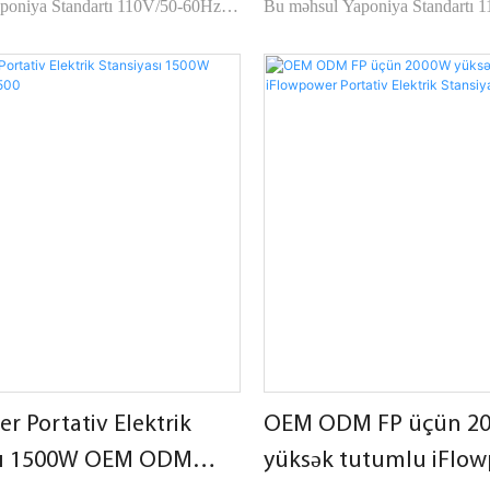
poniya Standartı 110V/50-60Hz
Bu məhsul Yaponiya Standartı 
rik stansiyası tərəfindən 300W
portativ elektrik stansiyasıdır. M
ul çoxlu funksional rejimləri olan
funksional rejimləri olan portati
 saxlama enerji təchizatı sistemini
enerji təchizatı sistemini birləşdiri
r Portativ Elektrik
OEM ODM FP üçün 2
sı 1500W OEM ODM
yüksək tutumlu iFlo