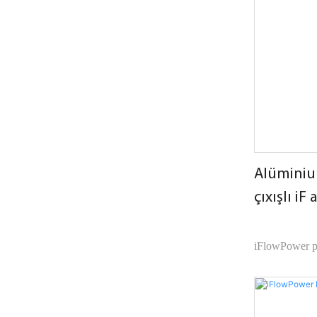
ehtiyaclarınıza
Açıq havada o
panelinə asanlı
Alüminiu
çıxışlı iF
Elektrik 
iFlowPower po
maksimum AC ç
görünüş və s.
üstünlüklərə m