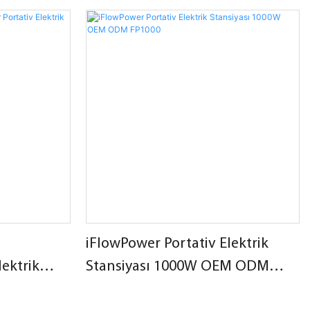
dir.
aviasiya rozetkasına uyğun sinus dalğası sabit
AC çıxışı olan 6216WH portativ elektrik
stansiyası çini çarxı.
iFlowPower Portativ Elektrik
lektrik
Stansiyası 1000W OEM ODM
FP1000