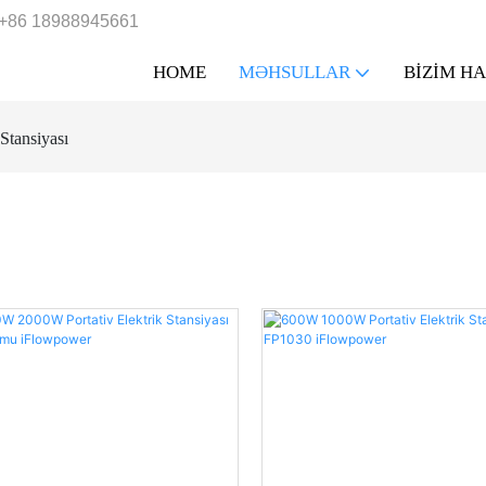
+86 18988945661
HOME
MƏHSULLAR
BIZIM H
 Stansiyası