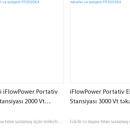
li iFlowPower Portativ
iFlowPower Portativ E
Stansiyası 2000 Vt
Stansiyası 3000 Vt təkə
və asılqanlı FP2000KA
asılqanlı FP3000KA
na bilən saxlamaq üçün trolleybus
Güclü və daşına bilən saxlamaq 