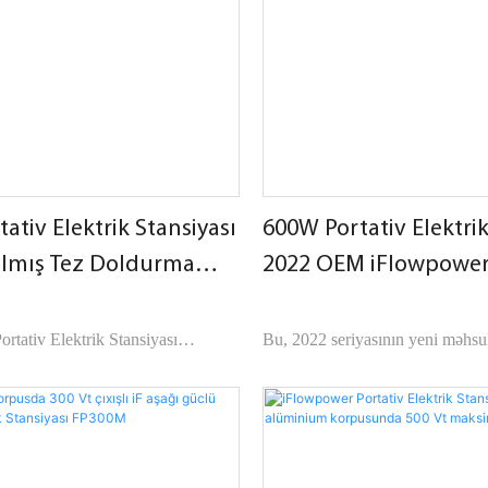
elektrik sobası və digər açıq alətlər.
ehtiyaclarınıza uyğun olaraq fərdil
oldurulma müddətini
k üçün xüsusi sürətli doldurma
ğe bağlı) təqdim edirik. Daxili
i onun günəş enerjisi ilə
Açıq havada olarkən şarj etmək
funksiyasını gücləndirir. OEM
panelinə asanlıqla qoşula bilir.
isiniz.
ativ Elektrik Stansiyası
600W Portativ Elektrik
ılmış Tez Doldurma
2022 OEM iFlowpower
el iFlowpower
Model
rtativ Elektrik Stansiyası
Bu, 2022 seriyasının yeni məhsu
600KP 2022-ci ilin yeni
biridir. O, portativ elektrik stansi
bütün dünya üzrə böyük onlayn
dünyagörüşü və funksiyası üzrə 
rlarında isti satışdır. Çəki yüngül
nəzərdə tutulub.
san olaraq qalır. Spesifikasiyalar