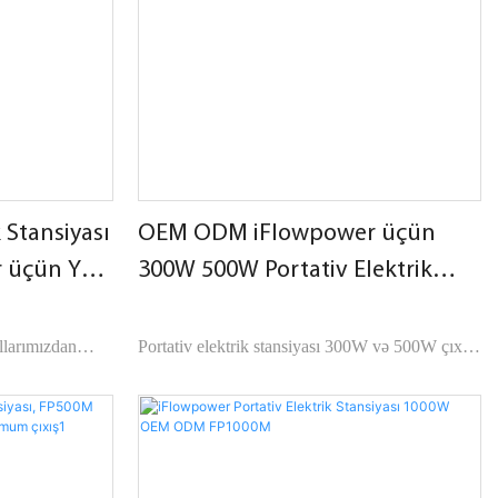
əşdirilə bilər.
fərdiləşdirilə bilər.
Açıq havada olarkən şarj etmək üçün günəş
panelinə asanlıqla qoşula bilir.
 üçün günəş
 Stansiyası
OEM ODM iFlowpower üçün
 üçün Yeni
300W 500W Portativ Elektrik
Stansiyası
llarımızdan
Portativ elektrik stansiyası 300W və 500W çıxış
yalarının
gücü, cib telefonu, noutbuk, dron, soyuducu fan,
inqilab üçün
işıqlar, saç qurutma maşınları, mikrodalğalı
sobalar, qəhvə hazırlayanlar, elektrik sobası və
digər açıq alətlər kimi elektrik və elektron