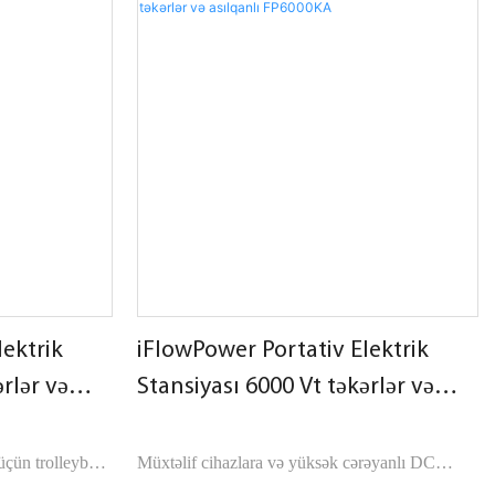
panelinə asanlıqla qoşula bilir.
lektrik
iFlowPower Portativ Elektrik
rlər və
Stansiyası 6000 Vt təkərlər və
asılqanlı FP6000KA
üçün trolleybus
Müxtəlif cihazlara və yüksək cərəyanlı DC