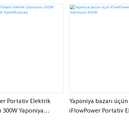
lərlə təchiz edilmişdir.
asqısı və təkərlərlə təchiz edilmiş
r Portativ Elektrik
Yaponiya bazarı üçün
sı 300W Yaponiya
iFlowPower Portativ E
pesifikasiyası
Stansiyası 500W