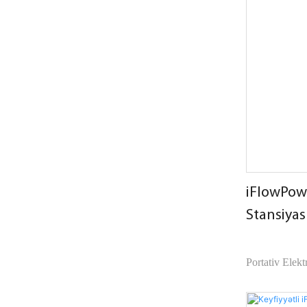
reputasiyaya m
iFlowPowe
Stansiyas
Portativ Elekt
və avtomobildə
funksiyaları bi