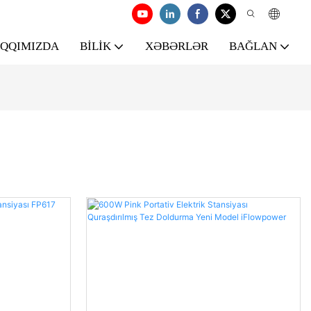
AQQIMIZDA
BILIK
XƏBƏRLƏR
BAĞLAN