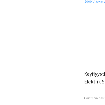
Keyfiyyət
Elektrik 
təkərlər 
Güclü və daşı