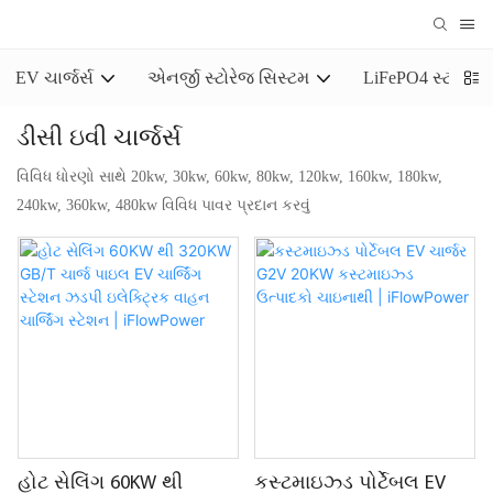
EV ચાર્જર્સ
એનર્જી સ્ટોરેજ સિસ્ટમ
LiFePO4 સ્ટોરેજ 
ડીસી ઇવી ચાર્જર્સ
વિવિધ ધોરણો સાથે 20kw, 30kw, 60kw, 80kw, 120kw, 160kw, 180kw,
240kw, 360kw, 480kw વિવિધ પાવર પ્રદાન કરવું
હોટ સેલિંગ 60KW થી
કસ્ટમાઇઝ્ડ પોર્ટેબલ EV