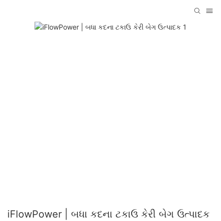
iFlowPower | બધા કદના ટકાઉ કેરી બેગ ઉત્પાદક