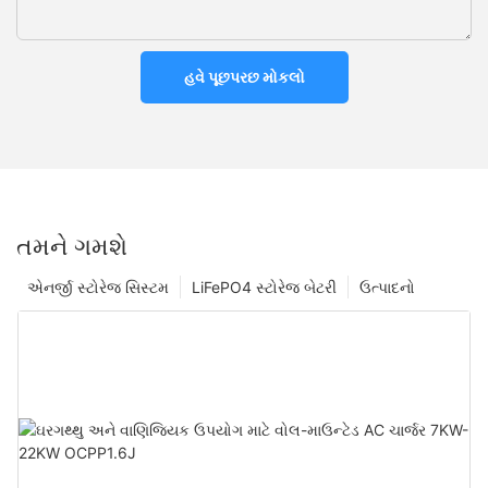
હવે પૂછપરછ મોકલો
તમને ગમશે
એનર્જી સ્ટોરેજ સિસ્ટમ
LiFePO4 સ્ટોરેજ બેટરી
ઉત્પાદનો