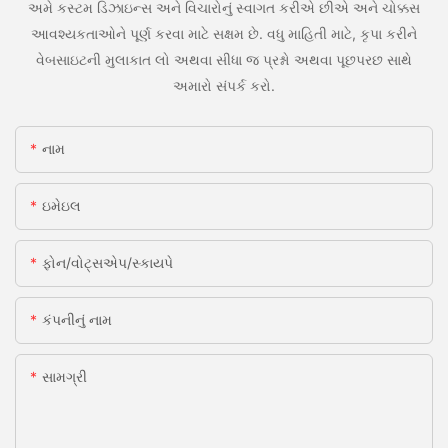
અમે કસ્ટમ ડિઝાઇન્સ અને વિચારોનું સ્વાગત કરીએ છીએ અને ચોક્કસ
આવશ્યકતાઓને પૂર્ણ કરવા માટે સક્ષમ છે. વધુ માહિતી માટે, કૃપા કરીને
વેબસાઇટની મુલાકાત લો અથવા સીધા જ પ્રશ્નો અથવા પૂછપરછ સાથે
અમારો સંપર્ક કરો.
નામ
ઇમેઇલ
ફોન/વોટ્સએપ/સ્કાયપે
કંપનીનું નામ
સામગ્રી