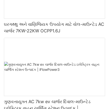
ઘરગથ્થુ અને વાણિજ્યિક ઉપયોગ માટે વોલ-માઉન્ટેડ AC
ચાર્જર 7KW-22KW OCPP1.6J
ગુણવત્તાયુક્ત AC 7kw ev ચાર્જર દિવાલ-માઉન્ટેડ
ઇલેક્ટ્રિક વાહન ચાર્જિંગ સ્ટેશન ઉત્પાદક |