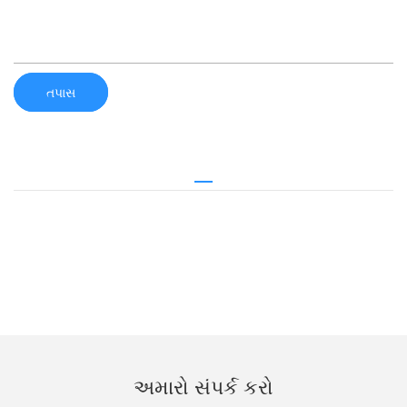
તપાસ
અમારો સંપર્ક કરો