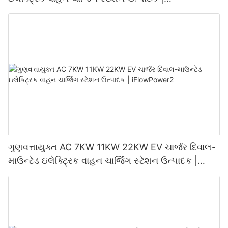
iFlowPower3
ગુણવત્તાયુક્ત AC 7KW 11KW 22KW EV ચાર્જર દિવાલ-
માઉન્ટેડ ઇલેક્ટ્રિક વાહન ચાર્જિંગ સ્ટેશન ઉત્પાદક |
iFlowPower2