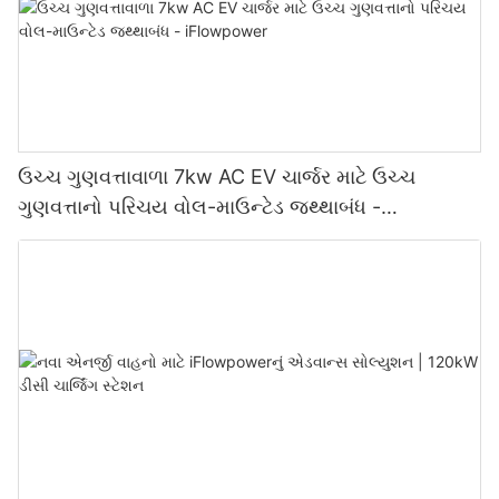
ઉચ્ચ ગુણવત્તાવાળા 7kw AC EV ચાર્જર માટે ઉચ્ચ
ગુણવત્તાનો પરિચય વોલ-માઉન્ટેડ જથ્થાબંધ -
iFlowpower