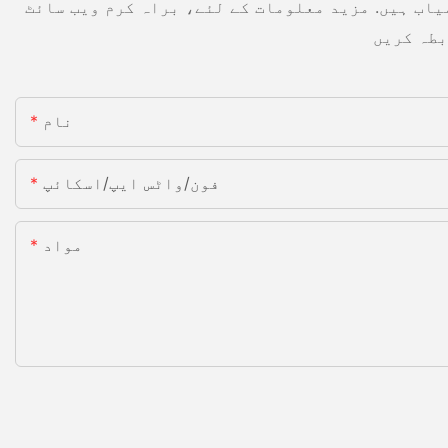
یاب ہیں. مزید معلومات کے لئے، براہ کرم ویب سائٹ
نام
فون/واٹس ایپ/اسکائپ
مواد