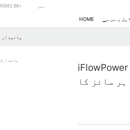
میں
+86 18988945661
▁پل ی سن س
HOME
iFlowPower |
iFlowP | پائیدار کیری بیگ بنانے
 ہر سائز کا