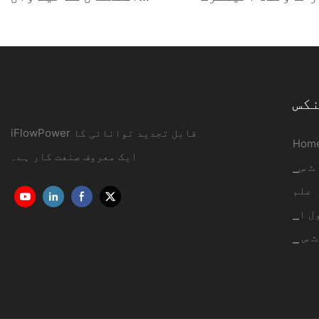
ڑی چارجنگ اسٹیشن
ماونٹڈ AC چارجر 7KW-
 | آئی فلو پاور3
22KW OCPP1.6J
نکس
iFlowPower قابل تجدید توانائی کا
Hom
ایک معروف صنعت کار ہے۔
 ٹ س
علم
ول ا
 ٹ س