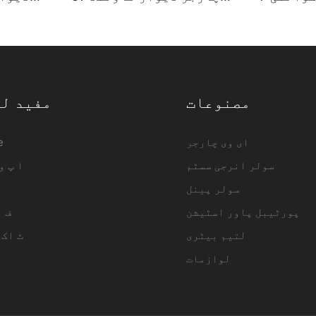
ہول سیل
الیکٹرک گاڑی چارجنگ
گا
- iFlowp
اسٹیشن ڈویلپر | آئی فلو
ڈویلپر
پاور2
مصنوعات
مفید ل
ای وی چارجر
e
سولر انرجی سسٹم
▁ا پ و
سولر پینل
پورٹیبل پاور اسٹیشن
▁ف 
لتیم بیٹری
▁ ٹ اک
لوازمات