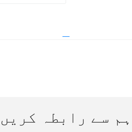
ہم سے رابطہ کریں