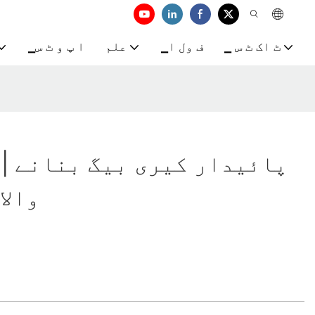
▁ ٹ اک ٹ س
▁ف ول ا
علم
▁ا پ و ٹ س
ower
والا