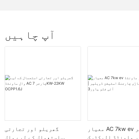
آپ چاہیں
معیار AC 7kw ev چارجر
گھریلو اور تجارتی
 ماونٹڈ الیکٹرک
استعمال کے لیے وال