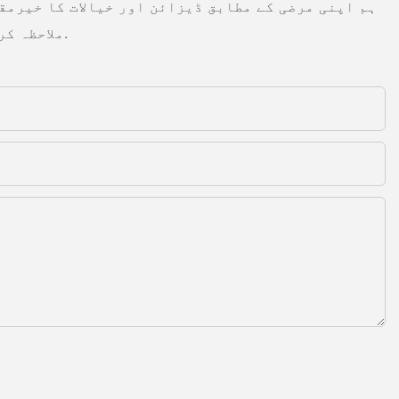
ہم اپنی مرضی کے مطابق ڈیزائن اور خیالات کا خیرمق
ملاحظہ کریں یا براہ راست سوالات یا انکوائری کے ساتھ ہم سے رابطہ کریں.