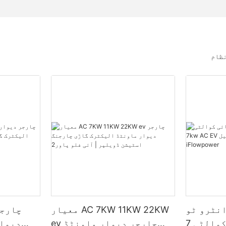
نظام
نٹرو ٹو
معیار AC 7KW 11KW 22KW
ہائی کوالٹی 7kw AC EV
ev چارجر دیوار ماونٹڈ
دیوار