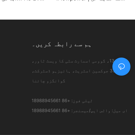
120 کلو واٹ ڈی سی چارجنگ
چارجر وال ماونٹڈ 
اسٹیشن
ower
ہم سے رابطہ کریں۔
فلور 13، گوومی اسمارٹ سٹی کا ویسٹ ٹاور،
نمبر 33 جوکسین اسٹریٹ، ہائیزہو ڈسٹرکٹ،
گوانگزو چائنا
ٹیلی فون: +86 18988945661
ای میل:
واٹس ایپ/میسنجر: +86 18988945661