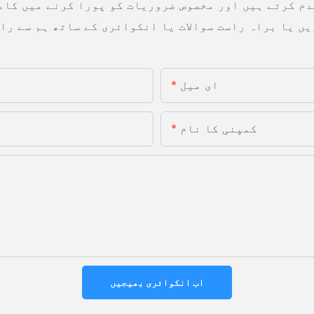
دم کرتے ہیں اور مخصوص ضروریات کو پورا کرنے میں کام
ای میل
کمپنی کا نام
اب انکوائری بھیجیں