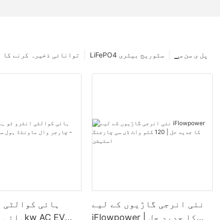
▁پل ی سن س
LiFePO4 سٹوریج بیٹری
توانائی ذخیرہ کرنے کا 
نئی انرجی گاڑیوں کے لیے
ہائی کوالٹی ا
iFlowpower کا جدید حل |