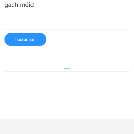
gach méid
fiosrúchán