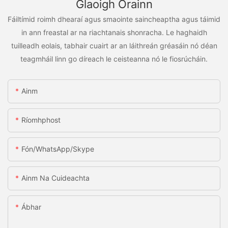
Glaoigh Orainn
Fáiltímid roimh dhearaí agus smaointe saincheaptha agus táimid
in ann freastal ar na riachtanais shonracha. Le haghaidh
tuilleadh eolais, tabhair cuairt ar an láithreán gréasáin nó déan
teagmháil linn go díreach le ceisteanna nó le fiosrúcháin.
Ainm
Ríomhphost
Fón/WhatsApp/Skype
Ainm Na Cuideachta
Ábhar