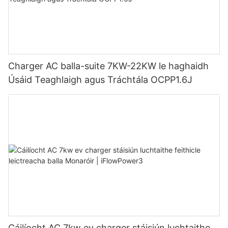
Charger AC balla-suite 7KW-22KW le haghaidh
Úsáid Teaghlaigh agus Tráchtála OCPP1.6J
Cáilíocht AC 7kw ev charger stáisiún luchtaithe