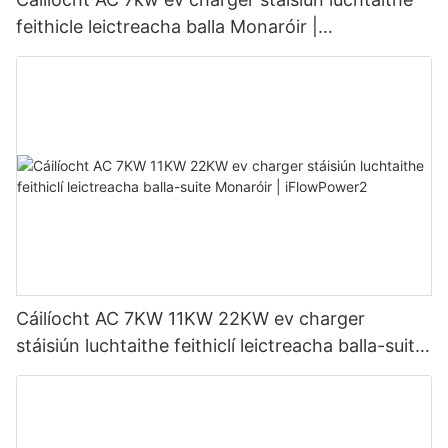
feithicle leictreacha balla Monaróir |
iFlowPower3
Cáilíocht AC 7KW 11KW 22KW ev charger
stáisiún luchtaithe feithiclí leictreacha balla-suite
Monaróir | iFlowPower2