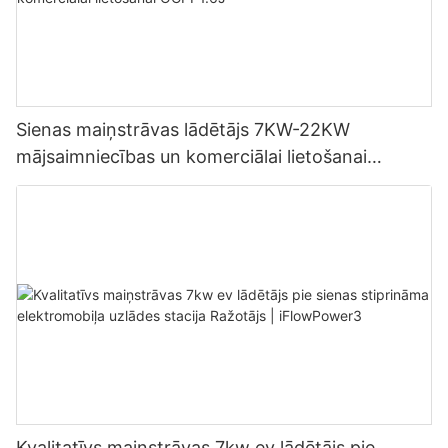
Sienas maiņstrāvas lādētājs 7KW-22KW
mājsaimniecības un komerciālai lietošanai
OCPP1.6J
Kvalitatīvs maiņstrāvas 7kw ev lādētājs pie