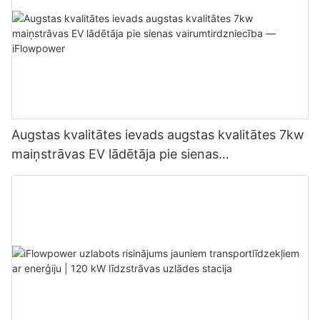
Augstas kvalitātes ievads augstas kvalitātes 7kw
maiņstrāvas EV lādētāja pie sienas
vairumtirdzniecība — iFlowpower