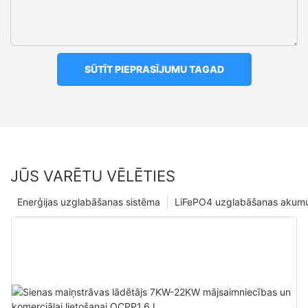
SŪTĪT PIEPRASĪJUMU TAGAD
JŪS VARĒTU VĒLĒTIES
Enerģijas uzglabāšanas sistēma
LiFePO4 uzglabāšanas akumu