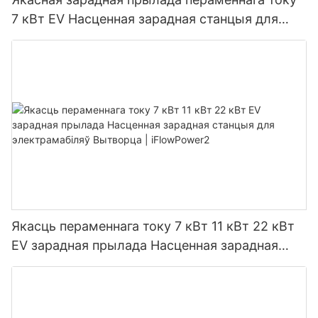
7 кВт EV Насценная зарадная станцыя для
электрамабіляў Вытворца | iFlowPower3
Якасць пераменнага току 7 кВт 11 кВт 22 кВт
EV зарадная прылада Насценная зарадная
станцыя для электрамабіляў Вытворца |
iFlowPower2