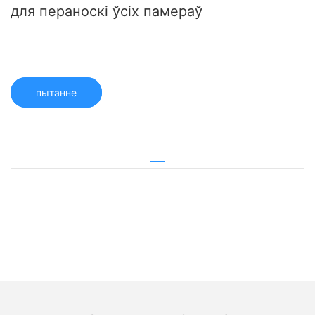
для пераноскі ўсіх памераў
пытанне