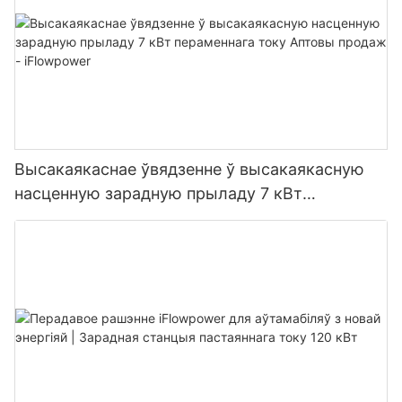
Высакаякаснае ўвядзенне ў высакаякасную
насценную зарадную прыладу 7 кВт
пераменнага току Аптовы продаж -
iFlowpower