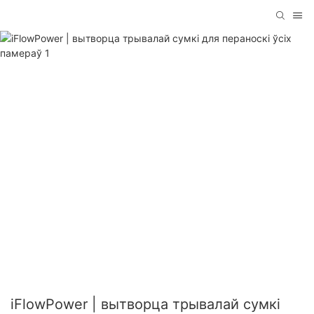
iFlowPower | вытворца трывалай сумкі