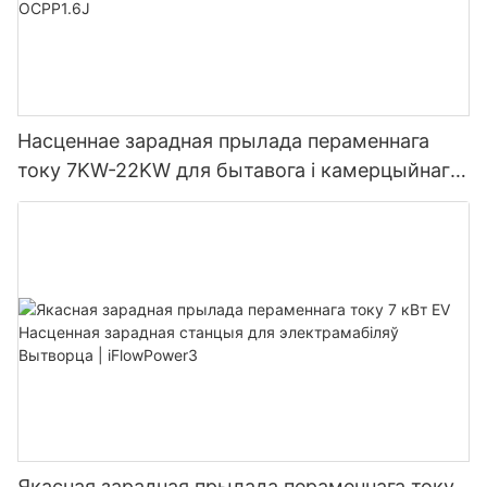
Насценнае зарадная прылада пераменнага
току 7KW-22KW для бытавога і камерцыйнага
выкарыстання OCPP1.6J
Якасная зарадная прылада пераменнага току