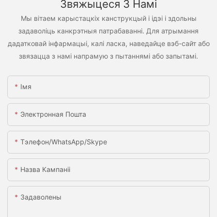
Звяжыцеся З Намі
Мы вітаем карыстацкіх канструкцый і ідэі і здольны
задаволіць канкрэтныя патрабаванні. Для атрымання
дадатковай інфармацыі, калі ласка, наведайце вэб-сайт або
звязацца з намі напрамую з пытаннямі або запытамі.
Імя
Электронная Пошта
Тэлефон/WhatsApp/Skype
Назва Кампаніі
Задаволены