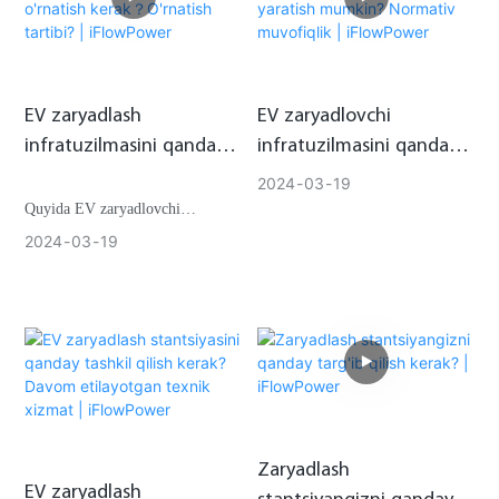
avtomobilning har doim elektr
zarur jihozlarni o'z ichiga oladi.
tarmog'iga ulangan bo'lishi
maqbulmi yoki tunda doimo
zaryadlangan bo'lishi mumkinmi?
EV zaryadlash
EV zaryadlovchi
infratuzilmasini qanday
infratuzilmasini qanday
o'rnatish kerak？
yaratish mumkin?
2024
03
19
O'rnatish tartibi? |
Normativ muvofiqlik |
Quyida EV zaryadlovchi
iFlowPower
iFlowPower
stansiyasini oʻrnatish tartibining
2024
03
19
umumiy tavsifi keltirilgan:
Zaryadlash
EV zaryadlash