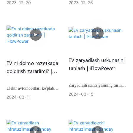
avtomobil haydovchilari o'zlariga
qilish yaxshiroqmi yoki to'liqmi?
2023
12
20
2023
12
26
savol berishadi: "Yomg'irda EV ni
zaryad qila olamanmi?"
EV zaryadlash uskunasini
EV ni doimo rozetkada
tanlash | iFlowPower
qoldirish zararlimi? |
iFlowPower
Zaryadlash stantsiyasining turini
Elektr avtomobillari ko'plab
aniqlagandan so'ng, uskunani
2024
03
15
haydovchilar uchun yangi, bu
2024
03
11
sinchkovlik bilan tanlash kerak.
ularning qanday ishlashiga shubha
Bu zaryadlash stansiyasi blokini,
va savollar tug'diradi. Elektr
mos kabellarni va bardoshli
avtomobillari haqida tez-tez
o'rnatish qavslari va ob-havoga
so'raladigan savol: elektr
chidamli kabel ilgichlari kabi