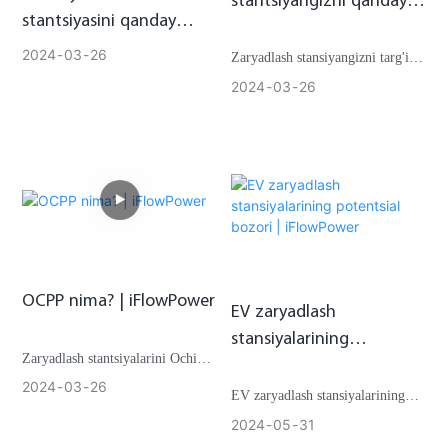
stantsiyangizni qanday
stantsiyasini qanday
targ'ib qilish kerak? |
tashkil qilish kerak?
iFlowPower
2024
03
26
Zaryadlash stansiyangizni targ'ib
Davom etilayotgan
qilish foydalanuvchilarni jalb
2024
03
26
texnik xizmat |
qilish va undan maksimal darajada
iFlowPower
foydalanish uchun muhim
ahamiyatga ega.
OCPP nima? | iFlowPower
EV zaryadlash
stansiyalarining
Zaryadlash stantsiyalarini Ochiq
potentsial bozori |
zaryadlash nuqtasi protokoli
2024
03
26
iFlowPower
EV zaryadlash stansiyalarining
(OCPP) qo'llab-quvvatlashi bilan
potentsial bozori
2024
05
31
jihozlash qarori turli muhim