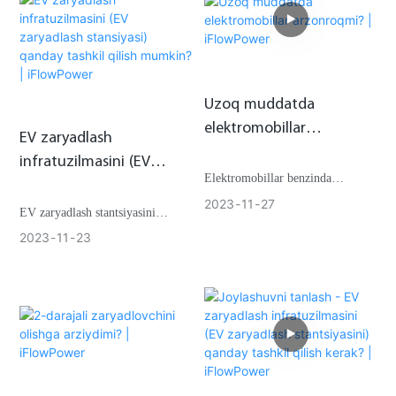
va mintaqalarda farq qilishi
mumkin."
Uzoq muddatda
elektromobillar
EV zaryadlash
arzonroqmi? |
infratuzilmasini (EV
iFlowPower
Elektromobillar benzinda
zaryadlash stansiyasi)
ishlaydigan vatandoshlariga
2023
11
27
qanday tashkil qilish
EV zaryadlash stantsiyasini
qaraganda ancha qimmatga
mumkin? | iFlowPower
o'rnatishdan oldin, bir nechta
2023
11
23
tushsa-da, uzoq muddatda ularni
asosiy fikrlarni ko'rib chiqish
ishlatish arzonroq bo'lishi
kerak. Quyidagi fikrlar
mumkin.
professionallik va ravshanlikka
qaratilgan muhim jihatlarni
qamrab oladi.