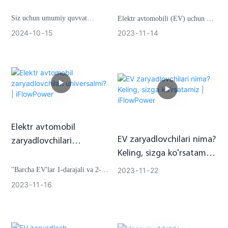
iFlowPower
Siz uchun umumiy quvvat
Elektr avtomobili (EV) uchun AC
stansiyasini topish qiyinmi?
zaryadlovchi yoki shahar
2024
10
15
2023
11
14
zaryadlovchini qanday tanlash
Siz jamoat zaryadlash
mumkin?
stansiyalarining yuqori
to'lovlaridan xavotirdamisiz?
Biz DC zaryadlovchi va AC
zaryadlovchi o'rtasidagi farqni
Shaxsiy zaryadlash stantsiyasini
tanishtirish uchun keldik.
Elektr avtomobil
qanday tanlashni qidiryapsizmi?
EV zaryadlovchilari nima?
zaryadlovchilari
Keling, sizga ko'rsatamiz
universalmi? | iFlowPower
| iFlowPower
2023
11
22
"Barcha EV'lar 1-darajali va 2-
iFlowpower yordamida uy
darajali zaryadlash uchun bir xil
2023
11
16
zaryadlashning kelajagini kashf
standart vilkalardan foydalansalar
eting!
ham, doimiy to'lqinni zaryadlash
standartlari ishlab chiqaruvchilar