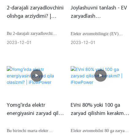
2-darajali zaryadlovchini
Joylashuvni tanlash - EV
olishga arziydimi? |
zaryadlash
iFlowPower
infratuzilmasini (EV
zaryadlash stantsiyasini)
Bu 2-darajali zaryadlovchi
Elektr avtomobilingiz (EV)
qanday tashkil qilish
tezroqmi? Bu DC zaryadlovchimi
zaryadlash stansiyasi uchun to'g'ri
2023
12
01
2023
12
01
kerak? | iFlowPower
yoki AC zaryadlovchimi?
joyni tanlash uning muvaffaqiyati
va foydalanish imkoniyatini
ta'minlashda muhim qadamdir. Bu
erda optimal joyni tanlashda
e'tiborga olish kerak bo'lgan
asosiy omillar mavjud
Yomg'irda elektr
EVni 80% yoki 100 ga
energiyasini zaryad qila
zaryad qilishim kerakmi? |
olasizmi? | iFlowPower
iFlowPower
Bu birinchi marta elektr
Elektr avtomobilni 80 ga zaryad