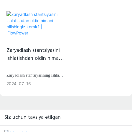
omillarni hisobga olishni o'z
ichiga oladi. OCPP zaryadlash
stansiyalari va boshqaruv tizimi
o'rtasida real vaqt rejimida aloqa
o'rnatish imkonini beradi,
zaryadlash xizmatlarida
Zaryadlash stantsiyasini
kengaytirilgan moslashuvchanlik
va razvedkani taklif qiladi.
ishlatishdan oldin nimani
bilishingiz kerak? |
iFlowPower
Zaryadlash stantsiyasining ishlash
jarayonini tushuning va bozor
2024
07
16
imkoniyatlaridan foydalaning
Siz uchun tavsiya etilgan