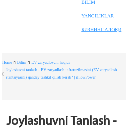
Frysk
BILIM
Nederlands
YANGILIKLAR
한국어
БИЗНИНГ АЛОҚИ
Tiếng Việt
Gàidhlig
Suomi
Home
Bilim
EV zaryadlovchi haqida
lietuvių
Joylashuvni tanlash - EV zaryadlash infratuzilmasini (EV zaryadlash
stantsiyasini) qanday tashkil qilish kerak? | iFlowPower
svenska
Монгол
Eesti
Pilipino
Joylashuvni Tanlash - 
Gaeilgenah