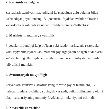
አማርኛ
2. Ko'rinish va belgilar:
Bahasa Melayu
Zaryadlash stansiyasi mavjudligini ko'rsatadigan aniq belgilar bilan
ko'rinadigan joyni tanlang. Bu potentsial foydalanuvchilar o'rtasida
Deutsch
xabardorlikni oshiradi va undan foydalanishni rag'batlantiradi.
Af Soomaali
3. Mashhur manzillarga yaqinlik:
Català
Piyodalar tirbandligi ko'p bo'lgan yoki savdo markazlari, restoranlar
پښتو
yoki sayyohlik joylari kabi mashhur joylarga yaqin bo'lgan hududlarni
Cymraeg
ko'rib chiqing. Bu foydalanuvchilarni muntazam faoliyati davomida
jalb qilishi mumkin.
Shona
4. Avtoturargoh mavjudligi:
Точики
Zaryadlash stantsiyasi atrofida keng to'xtash joyini ta'minlang. Bu
Қазақ Тілі
nafaqat foydalanuvchilarga qulaylik yaratadi, balki tiqilinchning oldini
Zulu
oladi va stansiyaning umumiy foydalanish imkoniyatini oshiradi.
Ελληνικά
5. Xavfsizlik va yoritish: