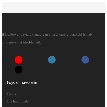
iFlowPower qayta tiklanadigan energiyaning yetakchi ishlab
chiqaruvchisi hisoblanadi.
Foydali havolalar
Home
Biz haqimizda