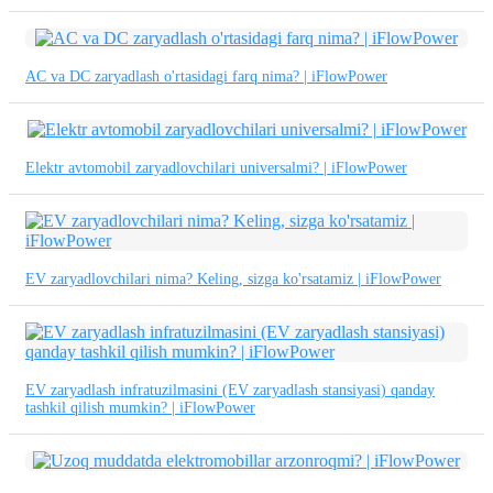
繁體中文
中文
AC va DC zaryadlash o'rtasidagi farq nima? | iFlowPower
ئۇيغۇرچە
Esperanto
Elektr avtomobil zaryadlovchilari universalmi? | iFlowPower
Hmong
नेपाली
EV zaryadlovchilari nima? Keling, sizga ko'rsatamiz | iFlowPower
EV zaryadlash infratuzilmasini (EV zaryadlash stansiyasi) qanday
tashkil qilish mumkin? | iFlowPower