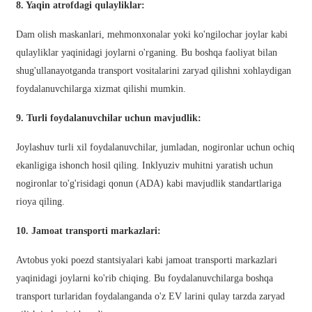
8. Yaqin atrofdagi qulayliklar:
Xhosa
Hausa
Dam olish maskanlari, mehmonxonalar yoki ko'ngilochar joylar kabi
qulayliklar yaqinidagi joylarni o'rganing. Bu boshqa faoliyat bilan
Kiswahili
shug'ullanayotganda transport vositalarini zaryad qilishni xohlaydigan
foydalanuvchilarga xizmat qilishi mumkin.
Magyar
Íslenska
9. Turli foydalanuvchilar uchun mavjudlik:
Hrvatski
Joylashuv turli xil foydalanuvchilar, jumladan, nogironlar uchun ochiq
ekanligiga ishonch hosil qiling. Inklyuziv muhitni yaratish uchun
Македонски
nogironlar to'g'risidagi qonun (ADA) kabi mavjudlik standartlariga
русский
rioya qiling.
יידיש
10. Jamoat transporti markazlari:
Українська
Avtobus yoki poezd stantsiyalari kabi jamoat transporti markazlari
yaqinidagi joylarni ko'rib chiqing. Bu foydalanuvchilarga boshqa
اردو
transport turlaridan foydalanganda o'z EV larini qulay tarzda zaryad
தமிழ்