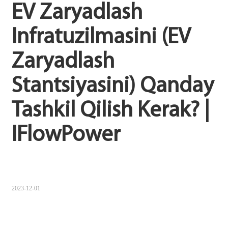
EV Zaryadlash 
Sugbuanon
Infratuzilmasini (EV 
Polski
Zaryadlash 
Corsu
ລາວ
Stantsiyasini) Qanday 
Burmese
Tashkil Qilish Kerak? | 
français
IFlowPower
ภาษาไทย
Euskara
ქართველი
2023-12-01
Slovenščina
ខ្មែរ