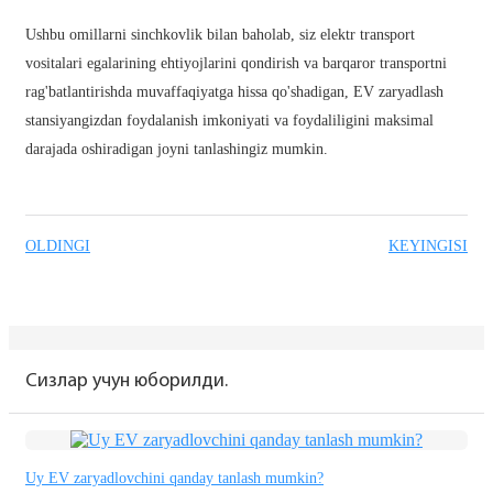
Basa Jawa
Ushbu omillarni sinchkovlik bilan baholab, siz elektr transport
vositalari egalarining ehtiyojlarini qondirish va barqaror transportni
bahasa Indonesia
rag'batlantirishda muvaffaqiyatga hissa qo'shadigan, EV zaryadlash
Sundanese
stansiyangizdan foydalanish imkoniyati va foydaliligini maksimal
darajada oshiradigan joyni tanlashingiz mumkin.
Türkçe
فارسی
հայերեն
OLDINGI
KEYINGISI
Azərbaycan
עִבְרִית
Kurmancî
Сизлар учун юборилди.
العربية
O'zbek
Uy EV zaryadlovchini qanday tanlash mumkin?