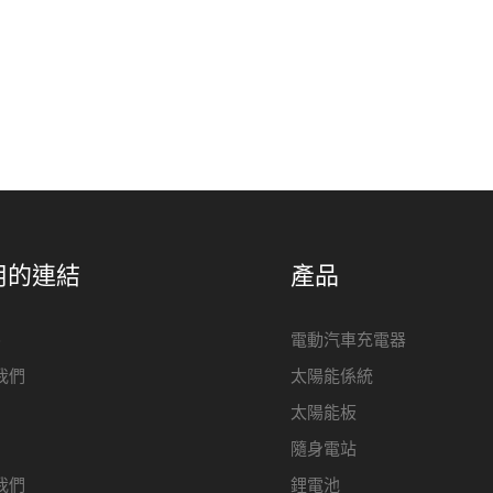
用的連結
產品
e
電動汽車充電器
我們
太陽能係統
太陽能板
隨身電站
我們
鋰電池