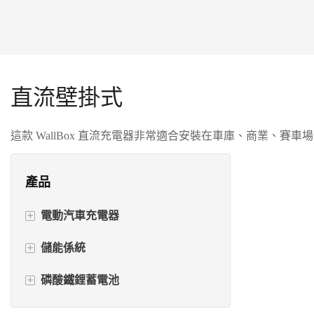
直流壁掛式
這款 WallBox 直流充電器非常適合安裝在車庫、商業、
產品
+
電動汽車充電器
+
儲能係統
交流電電動汽車充電器
+
磷酸鐵鋰蓄電池
直流電動汽車充電器
逆變器+電池一體機
帶電池的電動車充電器
電源逆變器
壁掛式電池