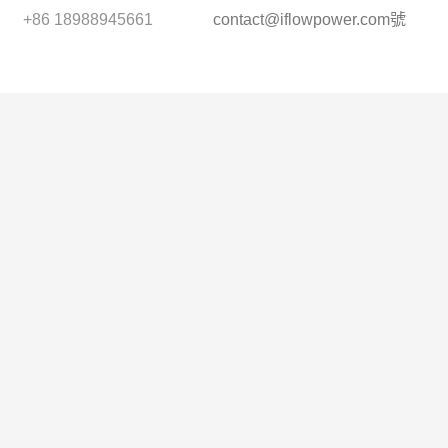
+86 18988945661
contact@iflowpower.com
號