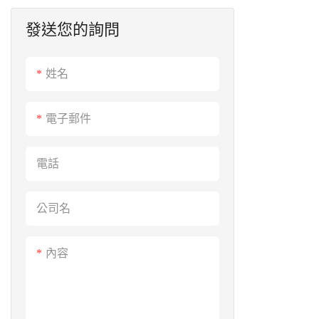
發送您的詢問
儲能電池
ESS太陽能儲能係統
工業&商業系統
便攜式發電站
姓名
便攜式發電站
電子郵件
電話
公司名
內容