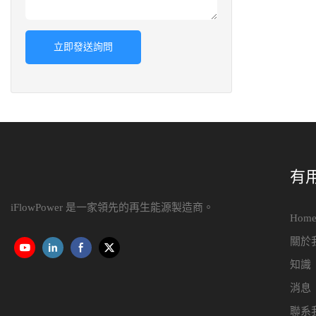
立即發送詢問
有
iFlowPower 是一家領先的再生能源製造商。
Hom
關於
知識
消息
聯系