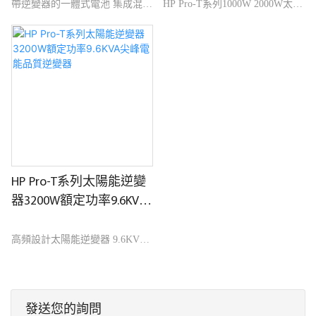
15.36kwh
工作模式
帶逆變器的一體式電池 集成混合
HP Pro-T系列1000W 2000W太陽
太陽能逆變器，帶 100A MPPT
能變頻器內建MPPT控制器整合
A 級 LFP 電池 智慧型 LCD 顯示
式太陽能充電三種工作模式可調
和遠端監控 51.2 V 額定電壓
LED+LCD顯示RS485通訊口APP
LiFePO4 電池 IP21 電池定制可
可選適用不同類型的電池
接受
HP Pro-T系列太陽能逆變
器3200W額定功率9.6KVA
尖峰電能品質逆變器
高頻設計太陽能逆變器 9.6KVA
峰值功率 內建MPPT控制器 純正
弦波輸出 LED+LCD顯示 三種工
作模式可調 支援RS485通訊口和
發送您的詢問
APP可選 多重保護