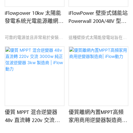
iFlowpower 10kw 太陽能
iFlowPower 壁掛式儲能站
發電系統光電能源離網住
Powerwall 200A/48V 型號
宅商業
FPW200A
可靠的電源並且非常易於安裝。
這種壁掛式太陽能發電站旨在儲
存來自電網或太陽能的多餘電力
以供以後使用。 這使您可以使用
高效能太陽能組件和智慧逆變
太陽能電池板產生的清潔再生能
器。
源為您的家庭供電。 安裝此設備
的優點是可以減少您對電網的依
賴，並確保您在停電時擁有可靠
的備用電源。
優質 MPPT 混合逆變器
優質離網內置MPPT高頻
48v 直流轉 220v 交流
家用商用逆變器製造商|
3000w 純正弦波逆變器
iFlow動力