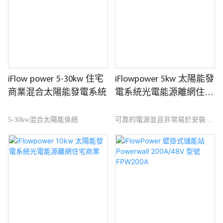
源為您的家庭供電。 安裝此設備
器。
的優點是可以減少您對電網的依
賴，並確保您在停電時擁有可靠
的備用電源。
iFlow power 5-30kw 住宅
iFlowpower 5kw 太陽能發
商業混合太陽能發電系統
電系統光電能源離網住宅
商業
5-30kw混合太陽能係統
可靠的電源並且非常易於安裝。
高效能太陽能組件和智慧逆變
器。