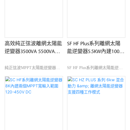
觀等方面具有無可比擬的突出優
面具有無可比擬的突出優勢，在
勢，在國內外享有良好的聲譽。
市場上享有良好的聲
高頻混合太陽能變頻器 48v 3Kw
譽.iFlowPower總結了過去產品的
5Kw 5.5Kw 5000w 10Kw 12Kw
缺陷，並不斷改進。 高頻混合太
離網太陽能變頻器價格的規格可
陽能變頻器3Kw 5Kw 5.5Kw
依您的需求量身訂做。
5000w 10Kw 12Kw 離網太陽能
高效純正弦波離網太陽能
SF HF Plus系列離網太陽
變頻器的規格可依您的需求量身
逆變器3500VA 5500VA適
能逆變器5.5KW內建100A
訂做。
合離網應用
MPPT太陽能充電器
純正弦波MPPT太陽能逆變器內
SF HF Plus系列離網太陽能逆變
建100A預留RS 485 CAN用於
器 5.5KW 內建100A MPPT太陽
BMS MPPT太陽能充電器具有易
能充電器 純正弦波MPPT電池平
於存取的均衡功能延長生命週期
衡功能 延長生命週期 預留串口
適合離網應用
RS485 CAN for BMS 適合離網應
用