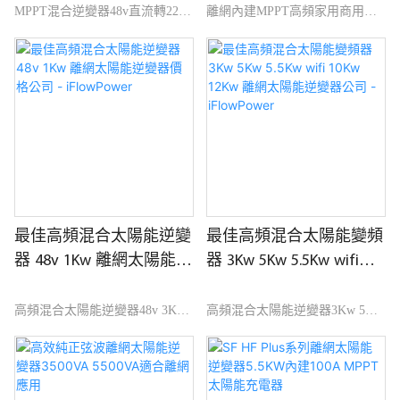
3kw 製造商 | iFlow動力
MPPT混合逆變器48v直流轉220v
離網內建MPPT高頻家用商用逆
交流3000w純正弦波逆變器3kw
變器與市場上同類產品相比，在
與市場上同類產品相比，在性
性能、品質、外觀等方面具有無
能、品質、外觀等方面具有無可
可比擬的突出優勢，在市場上享
比擬的突出優勢，在市場上享有
有良好的聲譽。並不斷改進。 離
良好的聲譽。總結過去產品的缺
網內建MPPT高頻家用商用變頻
陷，並不斷改進。 MPPT混合逆
器的規格可依您的需求客製化。
變器48v直流到220v交流3000w純
正弦波逆變器5kw的規格可以依
照您的需求客製化。
最佳高頻混合太陽能逆變
最佳高頻混合太陽能變頻
器 48v 1Kw 離網太陽能逆
器 3Kw 5Kw 5.5Kw wifi
變器價格公司 -
10Kw 12Kw 離網太陽能逆
iFlowPower
變器公司 - iFlowPower
高頻混合太陽能逆變器48v 3Kw
高頻混合太陽能逆變器3Kw 5Kw
5Kw 5.5Kw 5000w 10Kw 12Kw並
5.5Kw 5000w 10Kw 12Kw並離網
離網太陽能逆變器價格與市場同
太陽能逆變器與市場上同類產品
類產品相比，在性能、品質、外
相比，在性能、品質、外觀等方