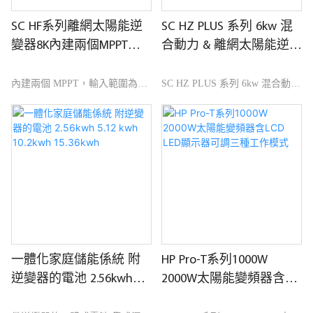
SC HF系列離網太陽能逆
SC HZ PLUS 系列 6kw 混
變器8K內建兩個MPPT寬
合動力 & 離網太陽能逆變
輸入範圍120-450V DC
器支援四種工作模式
內建兩個 MPPT，輸入範圍為
SC HZ PLUS 系列 6kw 混合動力
120-450VDC 離網太陽能逆變器
& 離網太陽能逆變器支援四種工
可選 WiFi 功能，無需電池即可
作模式物理電氣雙重隔離AFCI功
運行 延長生命週期 預留 RS485
能整合交流過流IP 65防護等級提
CAN 用於 BMS，適合離網應用
供備用負載切換時間小於10ms
一體化家庭儲能係統 附
HP Pro-T系列1000W
逆變器的電池 2.56kwh
2000W太陽能變頻器含
5.12 kwh 10.2kwh
LCD LED顯示器可調三種