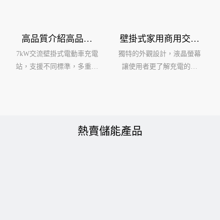
高品質介紹高品質
壁掛式家用商用交流
7kw 交流電電動車充
充電器7KW-22KW
7kW交流壁掛式電動車充電
獨特的外觀設計，液晶螢幕
電器壁掛式批發 -
OCPP1.6J
站，支援不同標準，多重安
讓使用者更了解充電的狀
iFlowpower
全保護，自然冷
態。 有
卻-25℃-55℃工作溫度
GBT/Type1/Type2/Tesla，滿
足各種車型需求，極具市場
競爭力
熱賣儲能產品