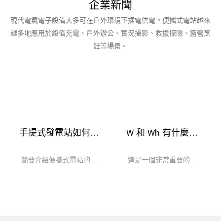
企業新聞
現代電氣電子設備大多可在戶外環境下插電供電。便攜式電站越來
越多地應用於設備充電、戶外辦公、實況攝影、救援探險、露營烹
飪等場景。
手提式發電站如何運
W 和 Wh 有什麼區
作
別？
簡要介紹便攜式電站的工
這是一個非常重要的區
作原理。
別，在查看便攜式發電站
的規格時應牢記這一點。