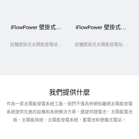
iFlowPower 壁掛式儲
iFlowPower 壁掛式儲
能站 Powerwall
能站 Powerwall
100A/51.2V 型號
100A/48V 型號
這種壁掛式太陽能發電站旨
這種壁掛式太陽能發電站旨
FPW100A
FPW100B
在儲存來自電網或太陽能的
在儲存來自電網或太陽能的
多餘電力以供以後使用。 這
多餘電力以供以後使用。 這
使您可以使用太陽能電池板
使您可以使用太陽能電池板
產生的清潔再生能源為您的
產生的清潔再生能源為您的
家庭供電。 安裝此設備的優
家庭供電。 安裝此設備的優
我們提供什麼
點是可以減少您對電網的依
點是可以減少您對電網的依
賴，並確保您在停電時擁有
賴，並確保您在停電時擁有
作為一家太陽能發電系統工廠，我們不僅為併網和離網太陽能發電
可靠的備用電源。
可靠的備用電源。
系統提供先進的設備和系統解決方案，還提供鋰電池、太陽能電池
板、太陽能係統、太陽能發電系統、蓄電池和便攜式電站。