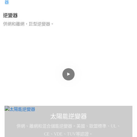
逆變器
併網和離網，巨型逆變器。
家庭儲能首選
電池製造
太陽能逆變器
併網、離網和混合儲能逆變器。美國、歐盟標準、UL、
CE、VDE、TUV等認證。