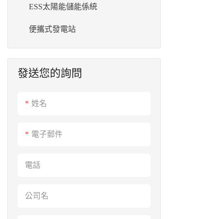
儲能電池
ESS太陽能儲能係統
工業&商業系統
便攜式發電站
便攜式發電站
發送您的詢問
姓名
電子郵件
電話
公司名