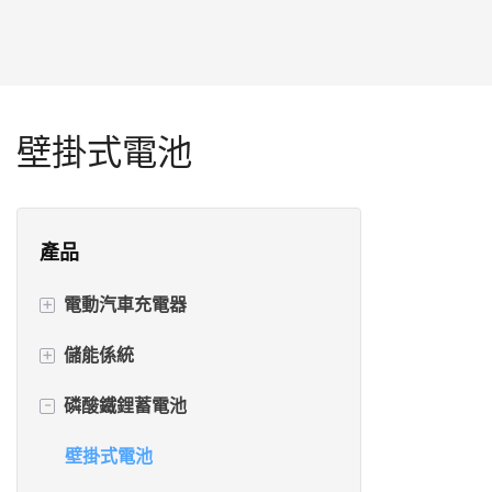
壁掛式電池
產品
+
電動汽車充電器
+
儲能係統
交流電電動汽車充電器
-
磷酸鐵鋰蓄電池
直流電動汽車充電器
逆變器+電池一體機
帶電池的電動車充電器
電源逆變器
壁掛式電池