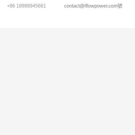
+86 18988945661
contact@iflowpower.com
號