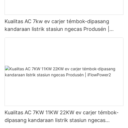
Kualitas AC 7kw ev carjer témbok-dipasang
kandaraan listrik stasiun ngecas Produsén |
iFlowPower3
Kualitas AC 7KW 11KW 22KW ev carjer témbok-
dipasang kandaraan listrik stasiun ngecas
Produsén | iFlowPower2