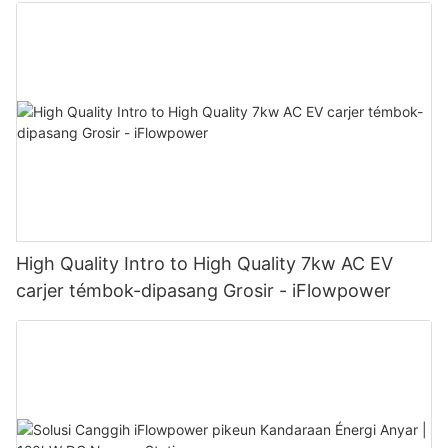
High Quality Intro to High Quality 7kw AC EV
carjer témbok-dipasang Grosir - iFlowpower