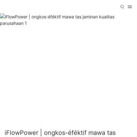
iFlowPower | ongkos-éféktif mawa tas