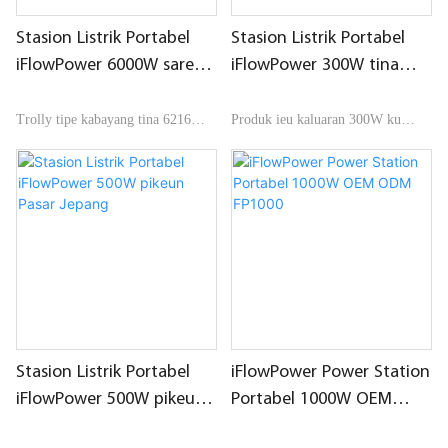
Stasion Listrik Portabel
Stasion Listrik Portabel
iFlowPower 6000W sareng
iFlowPower 300W tina
Roda Trolly sareng
spésifikasi listrik Jepang
Gantungan FP6000KA
Trolly tipe kabayang tina 6216WH
Produk ieu kaluaran 300W ku
stasiun kakuatan portabel china
stasion listrik portabel Jepang
kalawan gelombang sinus stabil
Standar 110V / 50-60Hz. Produk
kaluaran AC, cocog sareng rupa-
ngahijikeun sistem catu daya
rupa alat jeung arus tinggi stop
neundeun énergi portabel sareng
kontak aviation DC.
sababaraha modeu fungsional.
Stasion Listrik Portabel
iFlowPower Power Station
iFlowPower 500W pikeun
Portabel 1000W OEM
Pasar Jepang
ODM FP1000