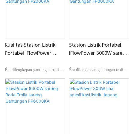
sareng dina mobil.
Éta tiasa gampang dihubungkeun
sareng panel surya pikeun ngecas
Kualitas Stasion Listrik
Stasion Listrik Portabel
nalika di luar.
Portabel iFlowPower
iFlowPower 3000W sareng
2000W sareng Roda Trolly
Roda Trolly sareng
sareng Gantungan
Gantungan FP3000KA
Éta dilengkepan gantungan troli
Éta dilengkepan gantungan troli
FP2000KA
sareng roda pikeun ngajaga kuat
sareng roda pikeun ngajaga kuat
sareng portabel.
sareng portabel.