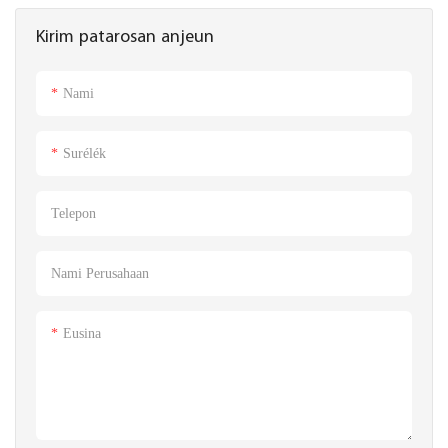
kompor listrik, oven microwave,
pengering rambut, oven
Kirim patarosan anjeun
AC sareng kulkas.
mikrovave, mesin kopi, kompor
pembakar listrik sareng alat listrik
Nami
luar ruangan sanés.
Surélék
Telepon
Nami Perusahaan
Eusina