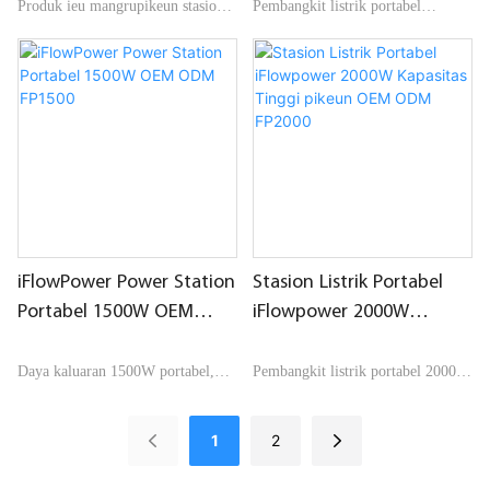
Produk ieu mangrupikeun stasion
Pembangkit listrik portabel
listrik portabel Jepang Standar
premium 1000W kakuatan
110V / 50-60Hz. Produk
kaluaran, volume batré
ngahijikeun sistem catu daya
270,000mAh.
neundeun énergi portabel sareng
sababaraha modeu fungsional.
iFlowPower Power Station
Stasion Listrik Portabel
Portabel 1500W OEM
iFlowpower 2000W
ODM FP1500
Kapasitas Tinggi pikeun
OEM ODM FP2000
Daya kaluaran 1500W portabel,
Pembangkit listrik portabel 2000W
volume batré 432,000mAh,
kakuatan kaluaran, volume batré
nyayogikeun waktos langkung
570,000mAh, modél ukuran raja
1
2
seueur pikeun alat anu langkung
anu nyayogikeun énergi anu kuat
ageung sareng alat listrik sapertos
pisan pikeun alat anjeun, sapertos