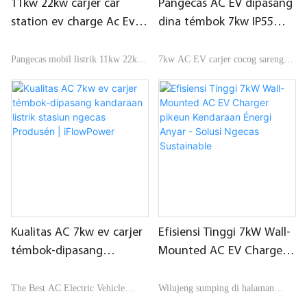
11kw 22kw carjer car
Pangecas AC EV dipasang
pasar.iFlowPower summarizes nu
station ev charge Ac Ev
dina témbok 7kw IP55
defects produk kaliwat, sarta terus
Charging Station Cars
Kustomisasi desain Anti-
ngaronjatkeun aranjeunna.
Produsén listrik Ti Cina |
UV tiasa ditampi kalayan
Pangecas mobil listrik 11kw 22kw
7kw AC EV carjer cocog sareng
Spésifikasi Best 11kw carjer listrik
iFlowPower
standar anu béda
stasiun mobil ev ngecas Ac Ev
model kandaraan listrik umum dina
stasiun mobil ev muatan Ac Ev
Stasiun Ngecas Mobil
kakuatan pasar nepi ka 7Kw
Ngecas Station Mobil bisa
dibandingkeun sareng produk anu
ngarojong jaringan 4G jeung kadali
ngaropéa nurutkeun pangabutuh
sami di pasar, éta gaduh
jauh ngecas jeung power-off fungsi
anjeun.
kaunggulan anu luar biasa tina segi
ngaliwatan App kalawan netepkeun
kinerja, kualitas, penampilan, jsb.
pasini pikeun off-puncak ngecas
di pasar.iFlowPower nyimpulkeun
ngarasakeun harga low listrik
defects produk kaliwat, sarta terus
peuting.
ngaronjatkeun aranjeunna.
Kualitas AC 7kw ev carjer
Efisiensi Tinggi 7kW Wall-
témbok-dipasang
Mounted AC EV Charger
kandaraan listrik stasiun
pikeun Kendaraan Énergi
ngecas Produsén |
Anyar - Solusi Ngecas
The Best AC Electric Vehicle
Wilujeng sumping di halaman
iFlowPower
Sustainable
Charging Station Auto Electric
produk Charger AC Kendaraan