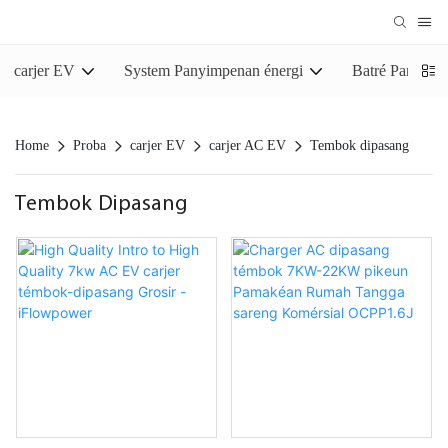
carjer EV
System Panyimpenan énergi
Batré Panyim
Home
Proba
carjer EV
carjer AC EV
Tembok dipasang
Tembok Dipasang