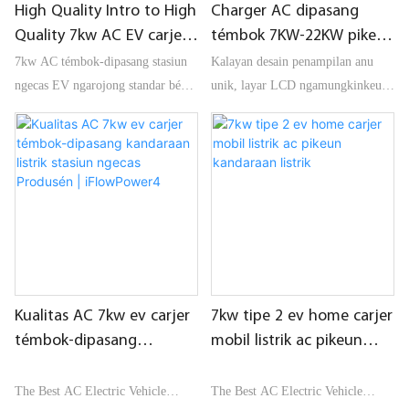
High Quality Intro to High
Charger AC dipasang
Quality 7kw AC EV carjer
témbok 7KW-22KW pikeun
témbok-dipasang Grosir -
Pamakéan Rumah Tangga
7kw AC témbok-dipasang stasiun
Kalayan desain penampilan anu
iFlowpower
sareng Komérsial
ngecas EV ngarojong standar béda
unik, layar LCD ngamungkinkeun
OCPP1.6J
jeung sababaraha panyalindungan
para pangguna langkung ngartos
kaamanan cooling alam -25 ℃ -55
status ngecas. Éta ngagaduhan
℃ suhu kerja
GBT / Type1 / Type2 / Tesla,
nyumponan kabutuhan rupa-rupa
modél, sareng kompetitif pisan di
pasar.
Kualitas AC 7kw ev carjer
7kw tipe 2 ev home carjer
témbok-dipasang
mobil listrik ac pikeun
kandaraan listrik stasiun
kandaraan listrik
ngecas Produsén |
The Best AC Electric Vehicle
The Best AC Electric Vehicle