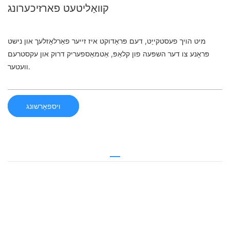
קוואַליטעט פארזיכערונג
מיט הויך פעסטקייַט, דעם פּראָדוקט איז זייער פאַרלאָזלעך און נישט
פּראָנע צו דער השפּעה פון קלאַפּ, אַטמאַספעריק דרוק און עקסטרעם
וועטער.
ויספאָרשונג