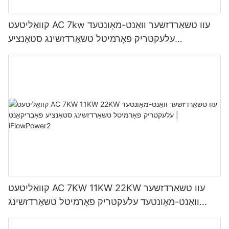
קוואַליטעט AC 7kw עוו טשאַרדזשער וואַנט-מאָונטעד
עלעקטריק פאָרמיטל טשאַרדזשינג סטאַנציע
מאַנופאַקטורער | iFlowPower3
קוואַליטעט AC 7KW 11KW 22KW עוו טשאַרדזשער
וואַנט-מאָונטעד עלעקטריק פאָרמיטל טשאַרדזשינג
סטאַנציע פאַבריקאַנט | iFlowPower2