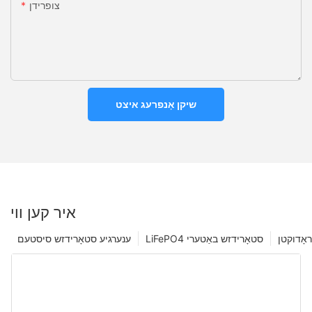
צופרידן
שיקן אָנפרעג איצט
איר קען ווי
ראָדוקטן
LiFePO4 סטאָרידזש באַטערי
ענערגיע סטאָרידזש סיסטעם