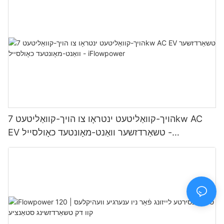
הויך-קוואַליטעט ינטראָו צו הויך-קוואַליטעט 7kw AC
EV טשאַרדזשער וואַנט-מאָונטעד כאָולסייל -
iFlowpower