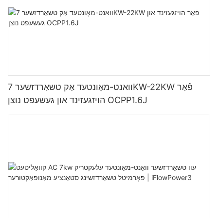
וואנט-מאָונטעד אַק טשאַרדזשער 7KW-22KW פֿאַר
הויזגעזינד און געשעפט נוצן OCPP1.6J