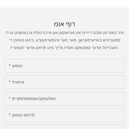
רוף אונז
מיר באַגריסן מנהג דיזיינז און געדאנקען און איז ביכולת צו באַזאָרגן צו די
ספּעציפיש באדערפענישן. פאר מער אינפֿאָרמאַציע, ביטע באַזוכן די
וועבזייטל אָדער קאָנטאַקט אונדז גלייַך מיט פֿראגן אָדער ינקוועריז.
נאָמען
אימעיל
טעלעפאָן/וואַטסאַפּ/סקייפּ
פֿירמע נאָמען