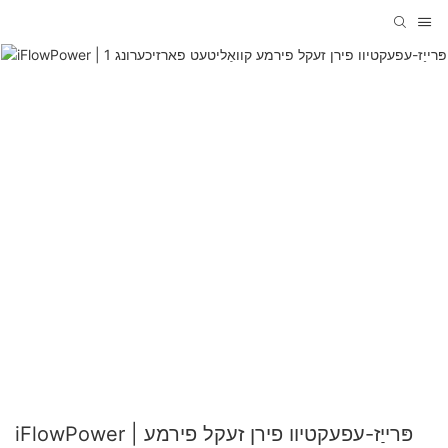
iFlowPower | פּרייַז-עפעקטיוו פירן זעקל פירמע