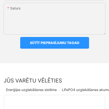
Saturs
SŪTĪT PIEPRASĪJUMU TAGAD
JŪS VARĒTU VĒLĒTIES
Enerģijas uzglabāšanas sistēma
LiFePO4 uzglabāšanas akumu