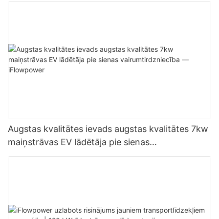
Augstas kvalitātes ievads augstas kvalitātes 7kw
maiņstrāvas EV lādētāja pie sienas
vairumtirdzniecība — iFlowpower