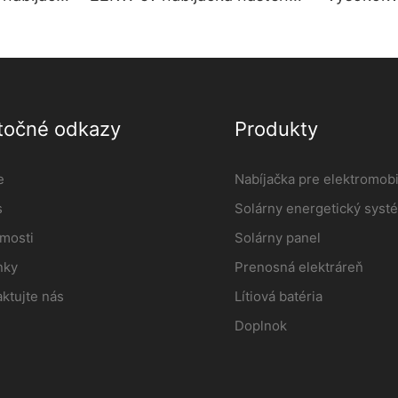
mobily
nabíjacia stanica pre
nabíjačk
wer3
elektromobily Výrobca |
iFlowpow
iFlowPower2
točné odkazy
Produkty
e
Nabíjačka pre elektromobi
s
Solárny energetický syst
mosti
Solárny panel
nky
Prenosná elektráreň
ktujte nás
Lítiová batéria
Doplnok