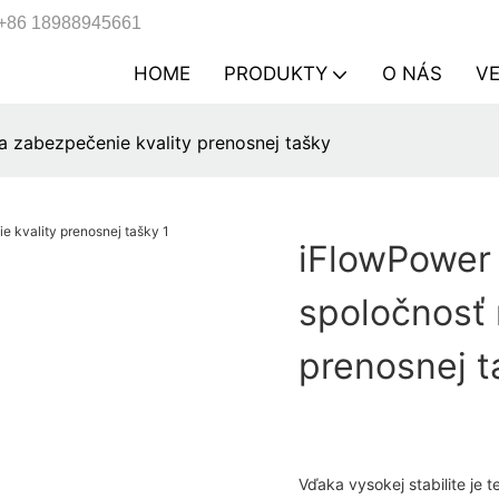
+86 18988945661
HOME
PRODUKTY
O NÁS
V
a zabezpečenie kvality prenosnej tašky
iFlowPower 
spoločnosť 
prenosnej t
Vďaka vysokej stabilite je t