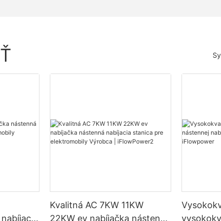
IŤ
Sy
Kvalitná AC 7KW 11KW
Vysokokv
nabíjacia
22KW ev nabíjačka nástenná
vysokokva