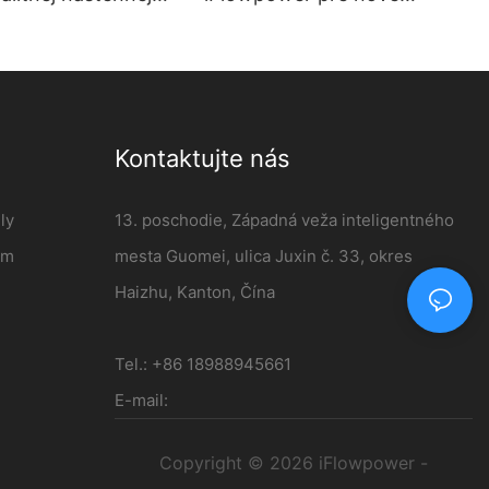
y 7kw AC EV -
energetické vozidlá | 120kW
er
DC nabíjacia stanica
Kontaktujte nás
ly
13. poschodie, Západná veža inteligentného
ém
mesta Guomei, ulica Juxin č. 33, okres
Haizhu, Kanton, Čína
Tel.: +86 18988945661
E-mail:
Copyright © 2026 iFlowpower -