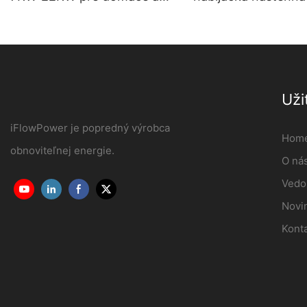
komerčné použitie OCPP1.6J
stanica pre elektro
Výrobca | iFlowPo
Uži
iFlowPower je popredný výrobca
Hom
obnoviteľnej energie.
O ná
Vedo
Novi
Konta