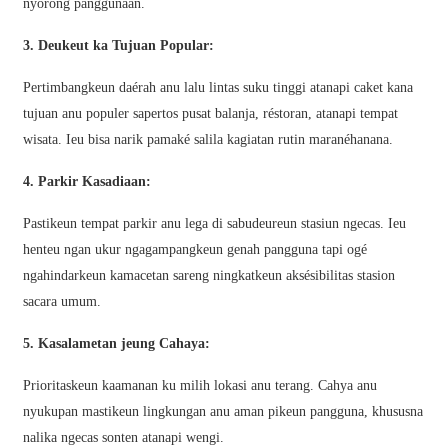
አማርኛ
nyorong panggunaan.
Bahasa Melayu
3. Deukeut ka Tujuan Popular:
Deutsch
Pertimbangkeun daérah anu lalu lintas suku tinggi atanapi caket kana
tujuan anu populer sapertos pusat balanja, réstoran, atanapi tempat
Af Soomaali
wisata. Ieu bisa narik pamaké salila kagiatan rutin maranéhanana.
Català
4. Parkir Kasadiaan:
پښتو
Pastikeun tempat parkir anu lega di sabudeureun stasiun ngecas. Ieu
Cymraeg
henteu ngan ukur ngagampangkeun genah pangguna tapi ogé
ngahindarkeun kamacetan sareng ningkatkeun aksésibilitas stasion
Shona
sacara umum.
Точики
5. Kasalametan jeung Cahaya:
Қазақ Тілі
Prioritaskeun kaamanan ku milih lokasi anu terang. Cahya anu
Zulu
nyukupan mastikeun lingkungan anu aman pikeun pangguna, khususna
Ελληνικά
nalika ngecas sonten atanapi wengi.