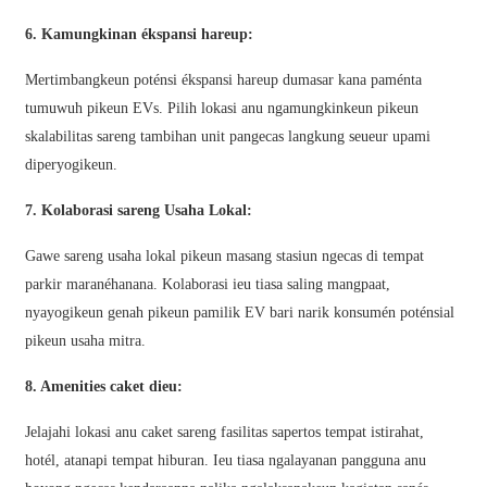
Slovenčina
6. Kamungkinan ékspansi hareup:
Sesotho
Mertimbangkeun poténsi ékspansi hareup dumasar kana paménta
tumuwuh pikeun EVs. Pilih lokasi anu ngamungkinkeun pikeun
Кыргызча
skalabilitas sareng tambihan unit pangecas langkung seueur upami
Српски
diperyogikeun.
Afrikaans
7. Kolaborasi sareng Usaha Lokal:
Shqip
Gawe sareng usaha lokal pikeun masang stasiun ngecas di tempat
Bosanski
parkir maranéhanana. Kolaborasi ieu tiasa saling mangpaat,
nyayogikeun genah pikeun pamilik EV bari narik konsumén poténsial
italiano
pikeun usaha mitra.
हिन्दी
8. Amenities caket dieu:
Lëtzebuergesch
Jelajahi lokasi anu caket sareng fasilitas sapertos tempat istirahat,
سنڌي
hotél, atanapi tempat hiburan. Ieu tiasa ngalayanan pangguna anu