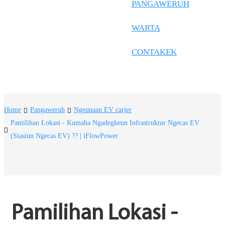
Frysk
PANGAWERUH
Nederlands
WARTA
한국어
CONTAKEK
Tiếng Việt
Gàidhlig
Suomi
Home
Pangaweruh
Ngeunaan EV carjer
lietuvių
Pamilihan Lokasi - Kumaha Ngadegkeun Infrastruktur Ngecas EV
(Stasiun Ngecas EV) ?? | iFlowPower
svenska
Монгол
Eesti
Pilipino
Pamilihan Lokasi - 
Gaeilgenah