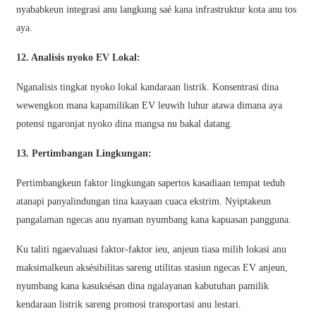
nyababkeun integrasi anu langkung saé kana infrastruktur kota anu tos
తెలుగు
aya.
български
12. Analisis nyoko EV Lokal:
ਪੰਜਾਬੀ
Nganalisis tingkat nyoko lokal kandaraan listrik. Konsentrasi dina
wewengkon mana kapamilikan EV leuwih luhur atawa dimana aya
বাংলা
potensi ngaronjat nyoko dina mangsa nu bakal datang.
മലയാളം
13. Pertimbangan Lingkungan:
Беларуская
Pertimbangkeun faktor lingkungan sapertos kasadiaan tempat teduh
dansk
atanapi panyalindungan tina kaayaan cuaca ekstrim. Nyiptakeun
मराठी
pangalaman ngecas anu nyaman nyumbang kana kapuasan pangguna.
ಕನ್ನಡ
Ku taliti ngaevaluasi faktor-faktor ieu, anjeun tiasa milih lokasi anu
maksimalkeun aksésibilitas sareng utilitas stasiun ngecas EV anjeun,
ગુજરાતી
nyumbang kana kasuksésan dina ngalayanan kabutuhan pamilik
ଓଡ଼ିଆ
kendaraan listrik sareng promosi transportasi anu lestari.