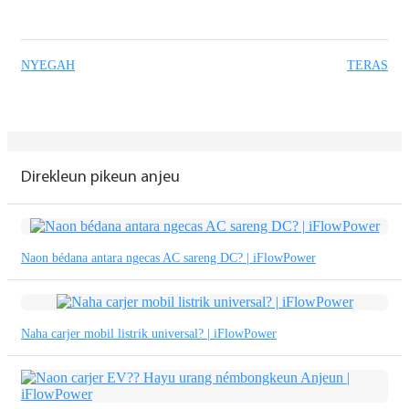
Basa Jawa
bahasa Indonesia
NYEGAH
TERAS
Sundanese
Türkçe
فارسی
Direkleun pikeun anjeu
հայերեն
Azərbaycan
Naon bédana antara ngecas AC sareng DC? | iFlowPower
עִבְרִית
Kurmancî
Naha carjer mobil listrik universal? | iFlowPower
العربية
O'zbek