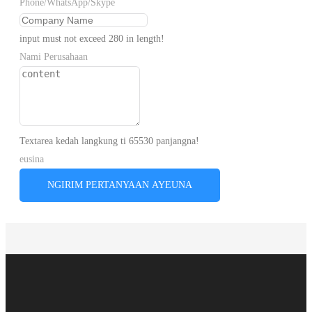
Phone/WhatsApp/Skype
input must not exceed 280 in length!
Nami Perusahaan
Textarea kedah langkung ti 65530 panjangna!
eusina
NGIRIM PERTANYAAN AYEUNA