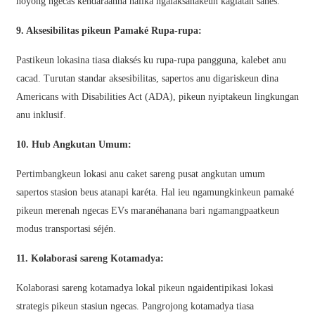
hoyong ngecas kendaraanna nalika ngalaksanakeun kagiatan sanés.
Xhosa
9. Aksesibilitas pikeun Pamaké Rupa-rupa:
Hausa
Pastikeun lokasina tiasa diaksés ku rupa-rupa pangguna, kalebet anu
Kiswahili
cacad. Turutan standar aksesibilitas, sapertos anu digariskeun dina
Magyar
Americans with Disabilities Act (ADA), pikeun nyiptakeun lingkungan
anu inklusif.
Íslenska
10. Hub Angkutan Umum:
Hrvatski
Македонски
Pertimbangkeun lokasi anu caket sareng pusat angkutan umum
sapertos stasion beus atanapi karéta. Hal ieu ngamungkinkeun pamaké
русский
pikeun merenah ngecas EVs maranéhanana bari ngamangpaatkeun
יידיש
modus transportasi séjén.
Українська
11. Kolaborasi sareng Kotamadya:
اردو
Kolaborasi sareng kotamadya lokal pikeun ngaidentipikasi lokasi
strategis pikeun stasiun ngecas. Pangrojong kotamadya tiasa
தமிழ்