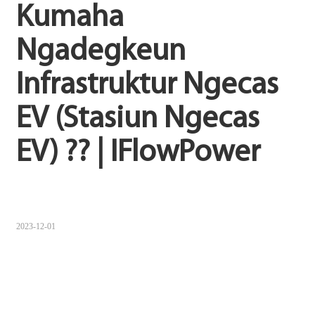
Kumaha 
Sugbuanon
Ngadegkeun 
Polski
Infrastruktur Ngecas 
Corsu
ລາວ
EV (Stasiun Ngecas 
Burmese
EV) ?? | IFlowPower
français
ภาษาไทย
Euskara
2023-12-01
ქართველი
Slovenščina
ខ្មែរ