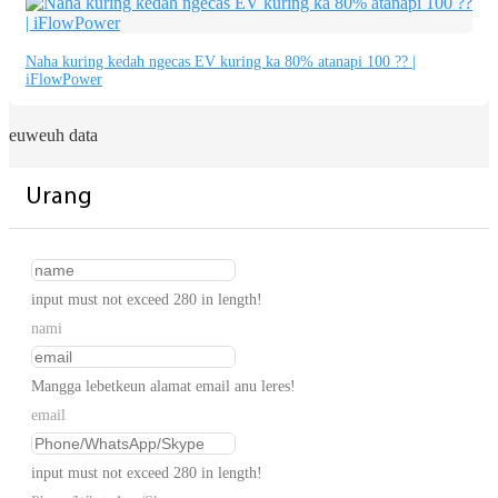
Naha kuring kedah ngecas EV kuring ka 80% atanapi 100 ?? |
iFlowPower
euweuh data
Urang
input must not exceed 280 in length!
nami
Mangga lebetkeun alamat email anu leres!
email
input must not exceed 280 in length!