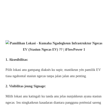
日语
čeština
Malagasy fiteny
norsk
èdè Yorùbá
latviešu valoda‎
1. Aksesibilitas:
Latin
Pilih lokasi anu gampang diaksés ku supir, mastikeun yén pamilik EV
Igbo
tiasa ngahontal stasiun ngecas tanpa jalan jalan anu penting.
Română
2. Visibilitas jeung Signage:
Maori
Milih lokasi anu katingali ku tanda anu jelas nunjukkeun ayana stasiun
සිංහල
ngecas. Ieu ningkatkeun kasadaran diantara pangguna poténsial sareng