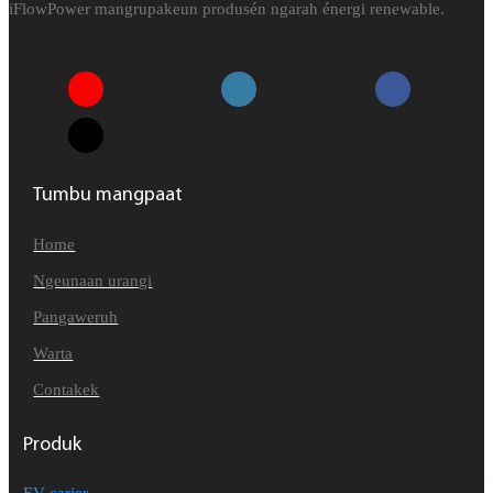
iFlowPower mangrupakeun produsén ngarah énergi renewable.
Tumbu mangpaat
Home
Ngeunaan urangi
Pangaweruh
Warta
Contakek
Produk