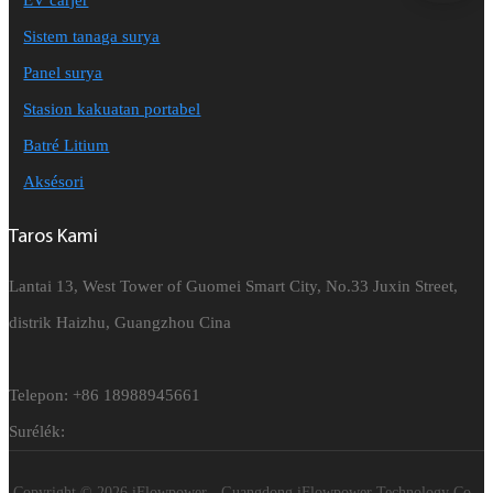
EV carjer
Sistem tanaga surya
Panel surya
Stasion kakuatan portabel
Batré Litium
Aksésori
Taros Kami
Lantai 13, West Tower of Guomei Smart City, No.33 Juxin Street,
distrik Haizhu, Guangzhou Cina
Telepon: +86 18988945661
Surélék:
Copyright © 2026 iFlowpower - Guangdong iFlowpower Technology Co.,