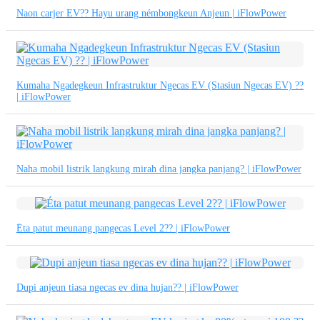
繁體中文
Naon carjer EV?? Hayu urang némbongkeun Anjeun | iFlowPower
中文
ئۇيغۇرچە
Kumaha Ngadegkeun Infrastruktur Ngecas EV (Stasiun Ngecas EV) ??
Esperanto
| iFlowPower
Hmong
नेपाली
Naha mobil listrik langkung mirah dina jangka panjang? | iFlowPower
Éta patut meunang pangecas Level 2?? | iFlowPower
Dupi anjeun tiasa ngecas ev dina hujan?? | iFlowPower