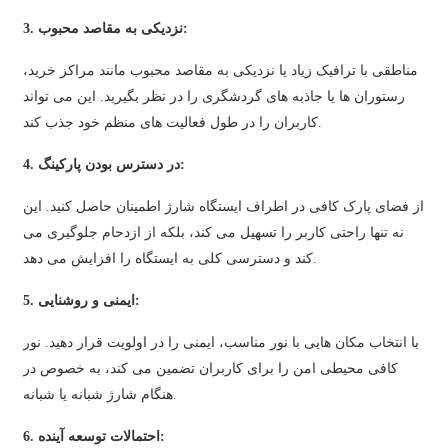
አማርኛ
3. نزدیکی به مقاصد محبوب:
Bahasa Melayu
مناطقی با ترافیک زیاد یا نزدیکی به مقاصد محبوب مانند مراکز خرید،
Deutsch
رستوران ها یا جاذبه های گردشگری را در نظر بگیرید. این می تواند
Af Soomaali
کاربران را در طول فعالیت های منظم خود جذب کند.
Català
4. در دسترس بودن پارکینگ:
پښتو
از فضای پارک کافی در اطراف ایستگاه شارژ اطمینان حاصل کنید. این
نه تنها راحتی کاربر را تسهیل می کند، بلکه از ازدحام جلوگیری می
Cymraeg
کند و دسترسی کلی به ایستگاه را افزایش می دهد.
Shona
5. ایمنی و روشنایی:
Точики
با انتخاب مکان هایی با نور مناسب، ایمنی را در اولویت قرار دهید. نور
Қазақ Тілі
کافی محیطی امن را برای کاربران تضمین می کند، به خصوص در
Zulu
هنگام شارژ شبانه یا شبانه.
Ελληνικά
6. احتمالات توسعه آینده: