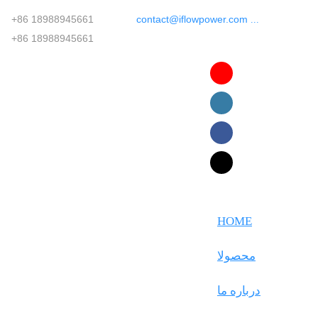
+86 18988945661
contact@iflowpower.com
‎‏‎ ...
+86 18988945661
English
Faasamoa
Ōlelo Hawaiʻi
Maltese
HOME
Español
محصولا
Galego
درباره ما
Português