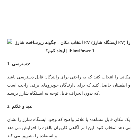
日语
čeština
Malagasy fiteny
norsk
èdè Yorùbá
1. دسترسی:
latviešu valoda‎
مکانی را انتخاب کنید که به راحتی برای رانندگان قابل دسترسی باشد
Latin
و اطمینان حاصل کنید که برای دارندگان خودروهای برقی راحت است
Igbo
که بدون انحراف قابل توجه به ایستگاه شارژ برسند.
Română
2. دید و علائم:
Maori
یک مکان قابل مشاهده با علائم واضح که وجود ایستگاه شارژ را نشان
می دهد انتخاب کنید. این امر آگاهی کاربران بالقوه را افزایش می دهد
සිංහල
و استفاده را تشویق می کند.