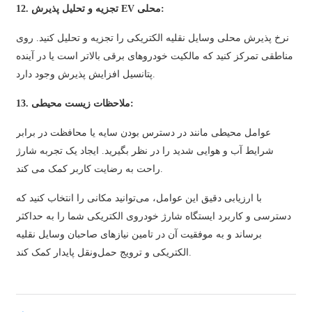
12. تجزیه و تحلیل پذیرش EV محلی:
తెలుగు
نرخ پذیرش محلی وسایل نقلیه الکتریکی را تجزیه و تحلیل کنید. روی
български
مناطقی تمرکز کنید که مالکیت خودروهای برقی بالاتر است یا در آینده
پتانسیل افزایش پذیرش وجود دارد.
ਪੰਜਾਬੀ
13. ملاحظات زیست محیطی:
বাংলা
عوامل محیطی مانند در دسترس بودن سایه یا محافظت در برابر
മലയാളം
شرایط آب و هوایی شدید را در نظر بگیرید. ایجاد یک تجربه شارژ
Беларуская
راحت به رضایت کاربر کمک می کند.
dansk
با ارزیابی دقیق این عوامل، می‌توانید مکانی را انتخاب کنید که
मराठी
دسترسی و کاربرد ایستگاه شارژ خودروی الکتریکی شما را به حداکثر
برساند و به موفقیت آن در تامین نیازهای صاحبان وسایل نقلیه
ಕನ್ನಡ
الکتریکی و ترویج حمل‌ونقل پایدار کمک کند.
ગુજરાતી
ଓଡ଼ିଆ