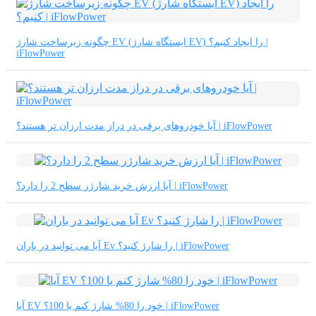
繁體中文
中文
چگونه زیرساخت شارژ EV (ایستگاه شارژ EV) را ایجاد کنیم؟ |
iFlowPower
ئۇيغۇرچە
Esperanto
Hmong
آیا خودروهای برقی در دراز مدت ارزان تر هستند؟ | iFlowPower
नेपाली
آیا ارزش خرید شارژر سطح 2 را دارد؟ | iFlowPower
آیا می توانید در باران Ev را شارژ کنید؟ | iFlowPower
آیا EV خود را 80% شارژ کنم یا 100؟ | iFlowPower