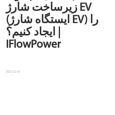
زیرساخت شارژ EV 
Sugbuanon
(ایستگاه شارژ EV) را 
Polski
Corsu
ایجاد کنیم؟ | 
ລາວ
IFlowPower
Burmese
français
ภาษาไทย
2023-12-01
Euskara
ქართველი
Slovenščina
ខ្មែរ