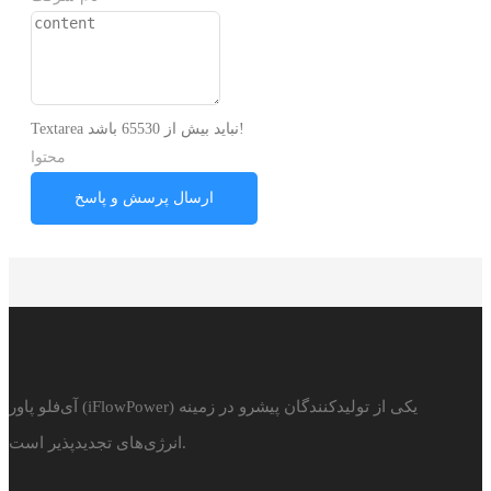
Textarea نباید بیش از 65530 باشد!
محتوا
ارسال پرسش و پاسخ
آی‌فلو پاور (iFlowPower) یکی از تولیدکنندگان پیشرو در زمینه
انرژی‌های تجدیدپذیر است.