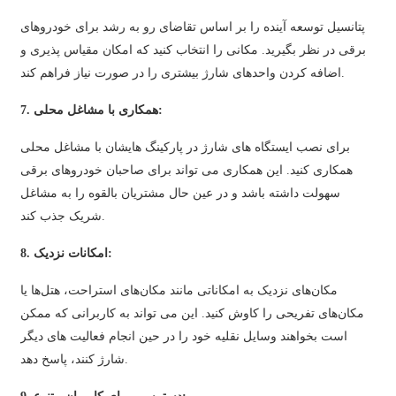
Slovenčina
پتانسیل توسعه آینده را بر اساس تقاضای رو به رشد برای خودروهای
برقی در نظر بگیرید. مکانی را انتخاب کنید که امکان مقیاس پذیری و
Sesotho
اضافه کردن واحدهای شارژ بیشتری را در صورت نیاز فراهم کند.
Кыргызча
7. همکاری با مشاغل محلی:
Српски
برای نصب ایستگاه های شارژ در پارکینگ هایشان با مشاغل محلی
Afrikaans
همکاری کنید. این همکاری می تواند برای صاحبان خودروهای برقی
سهولت داشته باشد و در عین حال مشتریان بالقوه را به مشاغل
Shqip
شریک جذب کند.
Bosanski
8. امکانات نزدیک:
italiano
مکان‌های نزدیک به امکاناتی مانند مکان‌های استراحت، هتل‌ها یا
हिन्दी
مکان‌های تفریحی را کاوش کنید. این می تواند به کاربرانی که ممکن
Lëtzebuergesch
است بخواهند وسایل نقلیه خود را در حین انجام فعالیت های دیگر
شارژ کنند، پاسخ دهد.
سنڌي