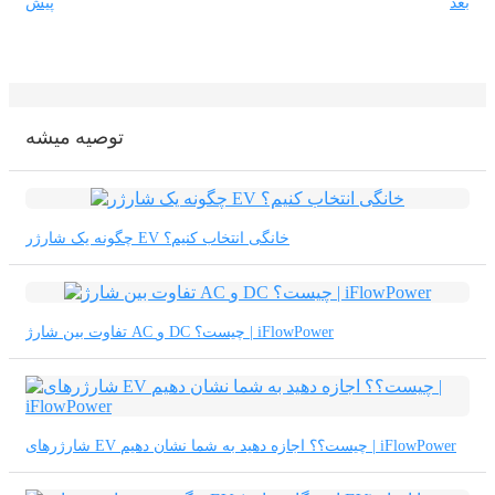
بعد
پیش
Basa Jawa
bahasa Indonesia
Sundanese
توصيه ميشه
Türkçe
فارسی
چگونه یک شارژر EV خانگی انتخاب کنیم؟
հայերեն
Azərbaycan
עִבְרִית
تفاوت بین شارژ AC و DC چیست؟ | iFlowPower
Kurmancî
العربية
شارژرهای EV چیست؟؟ اجازه دهید به شما نشان دهیم | iFlowPower
O'zbek