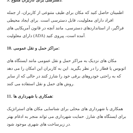
9. دسترسی برای کاربران متنوع:
Xhosa
اطمینان حاصل کنید که مکان برای طیف متنوعی از کاربران، از جمله
Hausa
افراد دارای معلولیت، قابل دسترسی است. برای ایجاد محیطی
Kiswahili
فراگیر، از استانداردهای دسترسی، مانند آنچه در قانون آمریکایی های
دارای معلولیت (ADA) آمده است، پیروی کنید.
Magyar
10. مراکز حمل و نقل عمومی:
Íslenska
مکان های نزدیک به مراکز حمل و نقل عمومی مانند ایستگاه های
Hrvatski
اتوبوس یا قطار را در نظر بگیرید. این به کاربران این امکان را می دهد
Македонски
که به راحتی خودروهای برقی خود را شارژ کنند در حالی که از سایر
روش های حمل و نقل استفاده می کنند.
русский
11. همکاری با شهرداری ها:
יידיש
Українська
همکاری با شهرداری های محلی برای شناسایی مکان های استراتژیک
برای ایستگاه های شارژ. حمایت شهرداری می تواند منجر به ادغام بهتر
اردو
در زیرساخت های شهری موجود شود.
தமிழ்