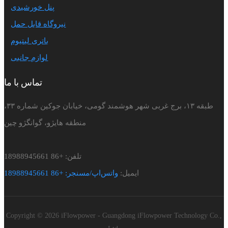
پنل خورشیدی
نیروگاه قابل حمل
باتری لیتیوم
لوازم جانبی
تماس با ما
طبقه ۱۳، برج غربی شهر هوشمند گومی، خیابان جوکین شماره ۳۳،
منطقه هایژو، گوانگژو چین
تلفن: +86 18988945661
ایمیل:
واتس‌اپ/مسنجر: +86 18988945661
Copyright © 2026 iFlowpower - Guangdong iFlowpower Technology Co.,