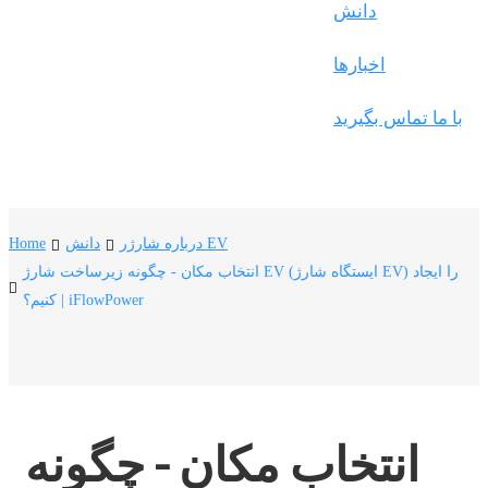
Frysk
دانش
Nederlands
اخبارها
한국어
با ما تماس بگیرید
Tiếng Việt
Gàidhlig
Suomi
درباره شارژر EV
دانش
Home
lietuvių
انتخاب مکان - چگونه زیرساخت شارژ EV (ایستگاه شارژ EV) را ایجاد
کنیم؟ | iFlowPower
svenska
Монгол
Eesti
Pilipino
انتخاب مکان - چگونه 
Gaeilgenah