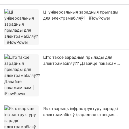
Ці ўніверсальныя зарадныя прылады
для электрамабіляў? | iFlowPower
Што такое зарадныя прылады для
электрамабіляў?? Давайце пакажам
вам | iFlowPower
Як стварыць інфраструктуру зарадкі
электрамабіляў (зарадная станцыя
электрамабіляў)?? | iFlowPower