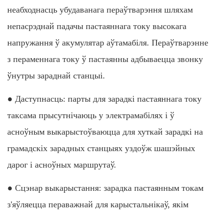
неабходнасць убудаванага пераўтварэння шляхам
непасрэднай падачы пастаяннага току высокага
напружання ў акумулятар аўтамабіля. Пераўтварэнне
з пераменнага току ў пастаянны адбываецца звонку
ўнутры зараднай станцыі.
● Даступнасць: парты для зарадкі пастаяннага току
таксама прысутнічаюць у электрамабілях і ў
асноўным выкарыстоўваюцца для хуткай зарадкі на
грамадскіх зарадных станцыях уздоўж шашэйных
дарог і асноўных маршрутаў.
● Сцэнар выкарыстання: зарадка пастаянным токам
з'яўляецца пераважнай для карыстальнікаў, якім