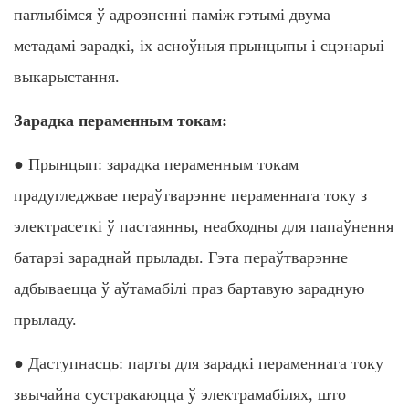
паглыбімся ў адрозненні паміж гэтымі двума
метадамі зарадкі, іх асноўныя прынцыпы і сцэнарыі
выкарыстання.
Зарадка пераменным токам:
● Прынцып: зарадка пераменным токам
прадугледжвае пераўтварэнне пераменнага току з
электрасеткі ў пастаянны, неабходны для папаўнення
батарэі зараднай прылады. Гэта пераўтварэнне
адбываецца ў аўтамабілі праз бартавую зарадную
прыладу.
● Даступнасць: парты для зарадкі пераменнага току
звычайна сустракаюцца ў электрамабілях, што