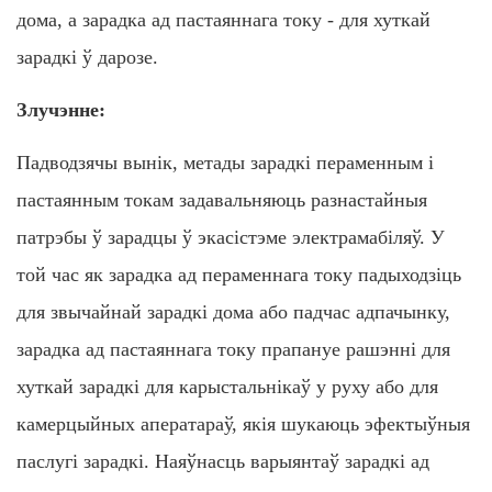
дома, а зарадка ад пастаяннага току - для хуткай
зарадкі ў дарозе.
Злучэнне:
Падводзячы вынік, метады зарадкі пераменным і
пастаянным токам задавальняюць разнастайныя
патрэбы ў зарадцы ў экасістэме электрамабіляў. У
той час як зарадка ад пераменнага току падыходзіць
для звычайнай зарадкі дома або падчас адпачынку,
зарадка ад пастаяннага току прапануе рашэнні для
хуткай зарадкі для карыстальнікаў у руху або для
камерцыйных аператараў, якія шукаюць эфектыўныя
паслугі зарадкі. Наяўнасць варыянтаў зарадкі ад