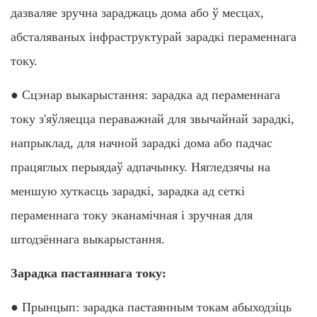
дазваляе зручна зараджаць дома або ў месцах,
абсталяваных інфраструктурай зарадкі пераменнага
току.
● Сцэнар выкарыстання: зарадка ад пераменнага
току з'яўляецца пераважнай для звычайнай зарадкі,
напрыклад, для начной зарадкі дома або падчас
працяглых перыядаў адпачынку. Нягледзячы на ​​
меншую хуткасць зарадкі, зарадка ад сеткі
пераменнага току эканамічная і зручная для
штодзённага выкарыстання.
Зарадка пастаяннага току:
● Прынцып: зарадка пастаянным токам абыходзіць