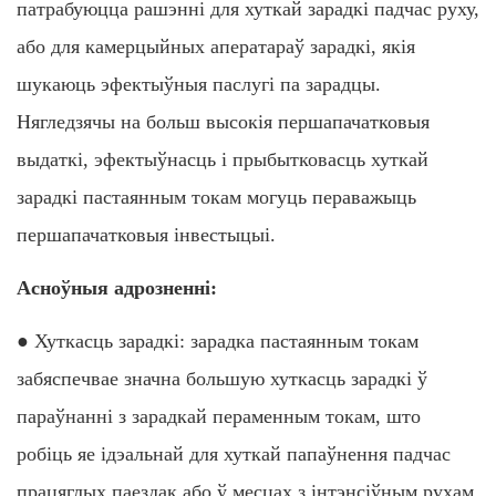
патрабуюцца рашэнні для хуткай зарадкі падчас руху,
або для камерцыйных аператараў зарадкі, якія
шукаюць эфектыўныя паслугі па зарадцы.
Нягледзячы на ​​больш высокія першапачатковыя
выдаткі, эфектыўнасць і прыбытковасць хуткай
зарадкі пастаянным токам могуць пераважыць
першапачатковыя інвестыцыі.
Асноўныя адрозненні:
● Хуткасць зарадкі: зарадка пастаянным токам
забяспечвае значна большую хуткасць зарадкі ў
параўнанні з зарадкай пераменным токам, што
робіць яе ідэальнай для хуткай папаўнення падчас
працяглых паездак або ў месцах з інтэнсіўным рухам.