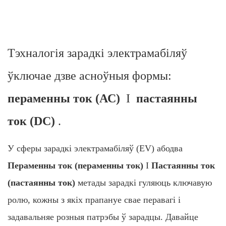
Тэхналогія зарадкі электрамабіляў
ўключае дзве асноўныя формы:
пераменны ток (АС)
І
пастаянны
ток (DC)
.
У сферы зарадкі электрамабіляў (EV) абодва
Пераменны ток (пераменны ток)
І
Пастаянны ток
(пастаянны ток)
метады зарадкі гуляюць ключавую
ролю, кожны з якіх прапануе свае перавагі і
задавальняе розныя патрэбы ў зарадцы. Давайце