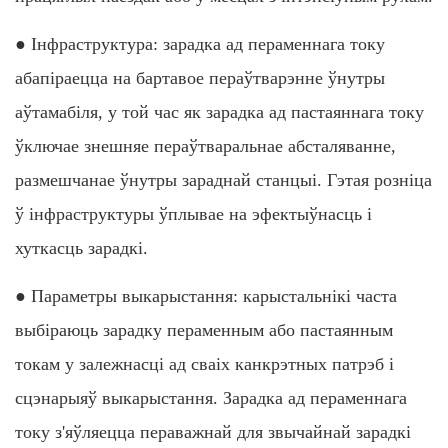
● Інфраструктура: зарадка ад пераменнага току
абапіраецца на бартавое пераўтварэнне ўнутры
аўтамабіля, у той час як зарадка ад пастаяннага току
ўключае знешняе пераўтваральнае абсталяванне,
размешчанае ўнутры зараднай станцыі. Гэтая розніца
ў інфраструктуры ўплывае на эфектыўнасць і
хуткасць зарадкі.
● Параметры выкарыстання: карыстальнікі часта
выбіраюць зарадку пераменным або пастаянным
токам у залежнасці ад сваіх канкрэтных патрэб і
сцэнарыяў выкарыстання. Зарадка ад пераменнага
току з'яўляецца пераважнай для звычайнай зарадкі