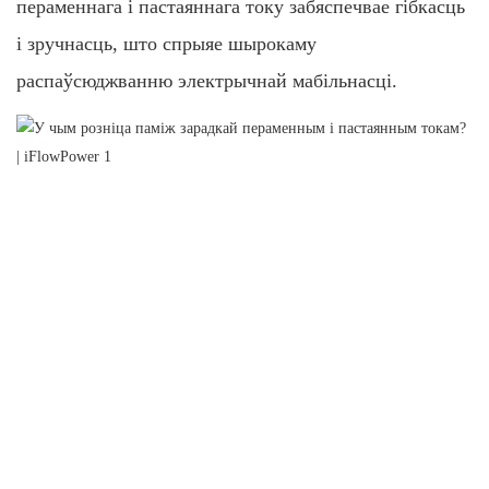
пераменнага і пастаяннага току забяспечвае гібкасць
і зручнасць, што спрыяе шырокаму
распаўсюджванню электрычнай мабільнасці.