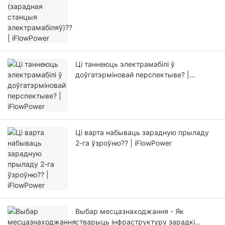
Ці таннеюць электрамабілі ў
доўгатэрміновай перспектыве? |
iFlowPower
Ці варта набываць зарадную прыладу
2-га ўзроўню?? | iFlowPower
Выбар месцазнаходжання - Як
стварыць інфраструктуру зарадкі