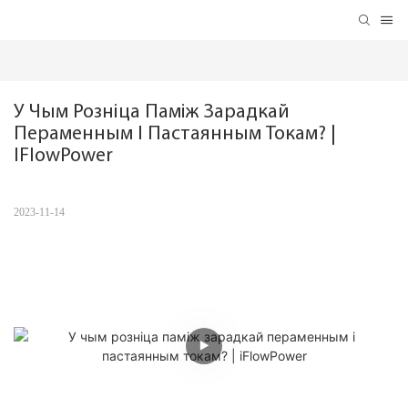
У Чым Розніца Паміж Зарадкай 
Пераменным І Пастаянным Токам? | 
IFlowPower
2023-11-14