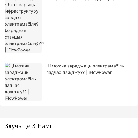
электрамабіляў (зарадная станцыя
электрамабіляў)?? | iFlowPower
Ці можна зараджаць электрамабіль
падчас дажджу?? | iFlowPower
Злучыце З Намі