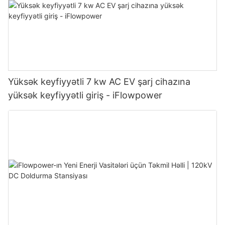
Yüksək keyfiyyətli 7 kw AC EV şarj cihazına
yüksək keyfiyyətli giriş - iFlowpower