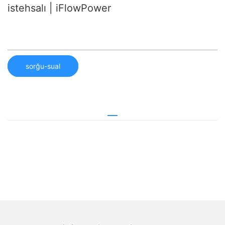
istehsalı | iFlowPower
sorğu-sual