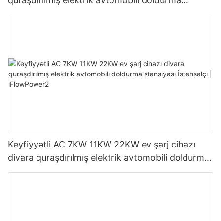
quraşdırılmış elektrik avtomobili doldurma
stansiyası İstehsalçı | iFlowPower3
Keyfiyyətli AC 7KW 11KW 22KW ev şarj cihazı
divara quraşdırılmış elektrik avtomobili doldurma
stansiyası İstehsalçı | iFlowPower2