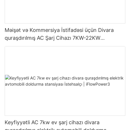
Məişət və Kommersiya İstifadəsi üçün Divara
quraşdırılmış AC Şarj Cihazı 7KW-22KW
OCPP1.6J
Keyfiyyətli AC 7kw ev şarj cihazı divara