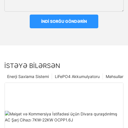
İNDI SORĞU GÖNDƏRIN
İSTƏYƏ BILƏRSƏN
Enerji Saxlama Sistemi
LiFePO4 Akkumulyatoru
Məhsullar