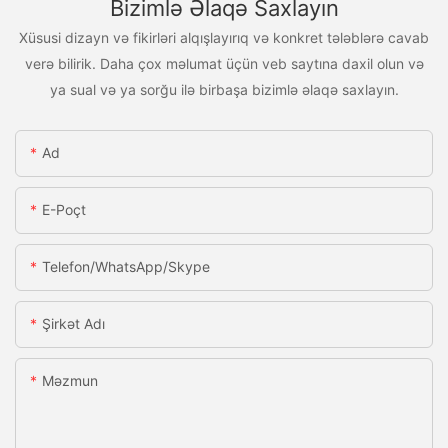
Bizimlə Əlaqə Saxlayın
Xüsusi dizayn və fikirləri alqışlayırıq və konkret tələblərə cavab
verə bilirik. Daha çox məlumat üçün veb saytına daxil olun və
ya sual və ya sorğu ilə birbaşa bizimlə əlaqə saxlayın.
Ad
E-Poçt
Telefon/WhatsApp/Skype
Şirkət Adı
Məzmun