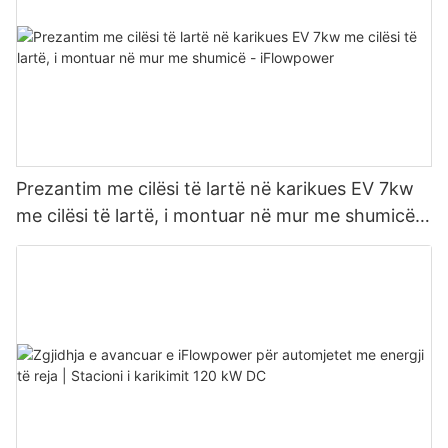
Prezantim me cilësi të lartë në karikues EV 7kw
me cilësi të lartë, i montuar në mur me shumicë -
iFlowpower