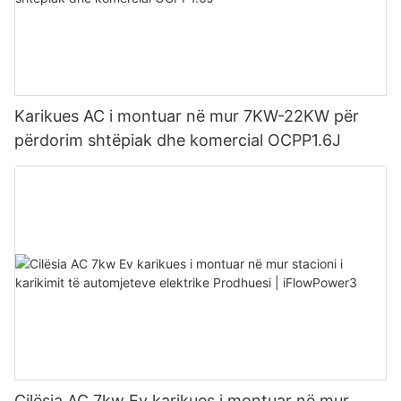
Karikues AC i montuar në mur 7KW-22KW për
përdorim shtëpiak dhe komercial OCPP1.6J
Cilësia AC 7kw Ev karikues i montuar në mur