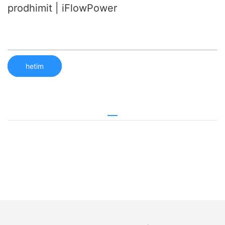
prodhimit | iFlowPower
hetim