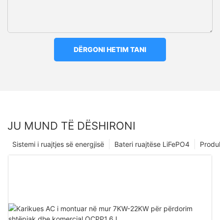
DËRGONI HETIM TANI
JU MUND TË DËSHIRONI
Sistemi i ruajtjes së energjisë
Bateri ruajtëse LiFePO4
Produ