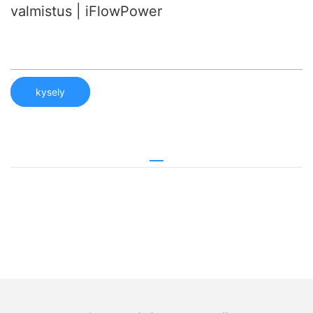
valmistus | iFlowPower
kysely