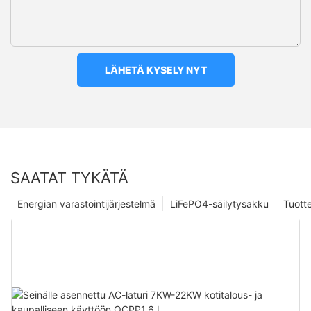
LÄHETÄ KYSELY NYT
SAATAT TYKÄTÄ
Energian varastointijärjestelmä
LiFePO4-säilytysakku
Tuott