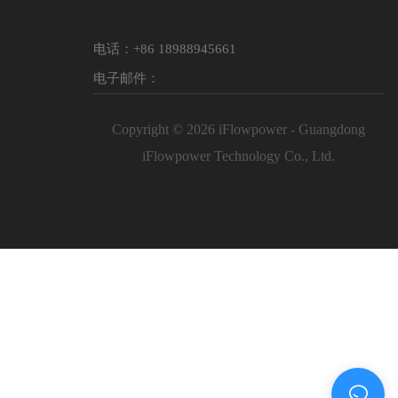
电话：+86 18988945661
电子邮件：
Copyright © 2026 iFlowpower - Guangdong
iFlowpower Technology Co., Ltd.