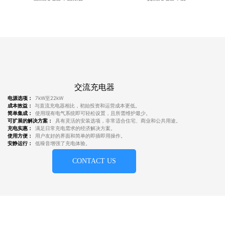
交流充电器
电源选项：
7kW至22kW
成本效益：
与直流充电器相比，初始投资和运营成本更低。
简单集成：
使用现有电气系统即可轻松设置，且所需维护最少。
可扩展的解决方案：
具有灵活的安装选项，非常适合住宅、商业和公共用途。
充电实惠：
满足日常充电需求的经济解决方案。
使用方便：
用户友好的界面和简单的即插即用操作。
安静运行：
低噪音增强了充电体验。
CONTACT US