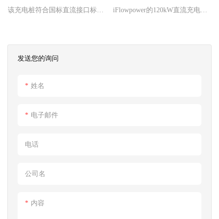
力
该充电桩符合国标直流接口标
iFlowpower的120kW直流充电站
准，可为电动汽车、电动驾驶
为新能源车主和充电站运营商提
室、电动公交车、电动物流车等
供了尖端的解决方案。 该充电站
配备直流充电接口的电动汽车提
凭借高效可靠的设计，为电动汽
发送您的询问
供直流充电服务。支持
车提供快速稳定的充电，满足可
OCPP1.6，带液冷系统。
持续交通日益增长的需求。 无论
姓名
IFlowPower可以根据您的需要定
安装在停车场、服务站还是商业
制。
区，iFlowpower 的充电站都能确
保无缝运行和为用户提供便捷的
电子邮件
充电体验，为电动汽车的广泛采
用和绿色未来做出贡献。
电话
公司名
内容