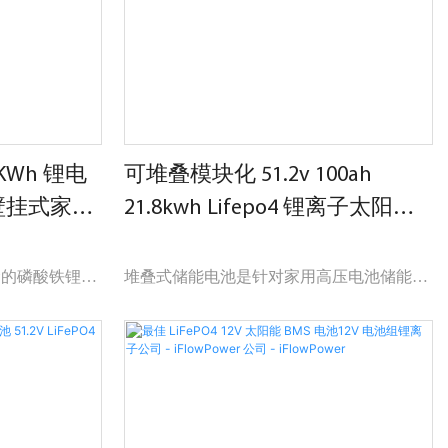
KWh 锂电
可堆叠模块化 51.2v 100ah
电源壁挂式家用
21.8kwh Lifepo4 锂离子太阳能
家用系统储能电池
命的磷酸铁锂电
堆叠式储能电池是针对家用高压电池储能系
设计。 每个储
统应用而开发的电池管理系统。 分布式架
统，可轻松扩
构，模块化设计理念，上下堆叠插拔式连接
电池组。
安装，可配置性强，易于组装、调试和维
护。