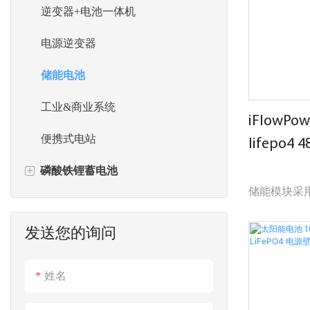
直流电动汽车充电器
逆变器+电池一体机
带电池的电动汽车充电器
电源逆变器
储能电池
工业&商业系统
iFlowPow
便携式电站
lifepo4
Powerwal
+
磷酸铁锂蓄电池
储能模块采
壁挂式电池
池。 同时，
发送您的询问
能模块内部
ESS太阳能储能系统
展，最大可组
便携式电站
姓名