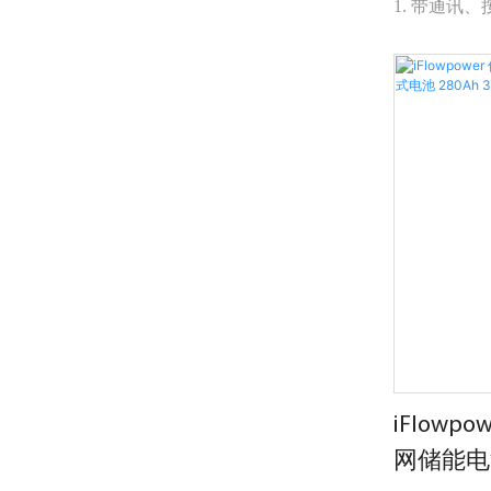
1. 带通讯
2. 持续放电
3. 五年保修
4. 最大支持
5. 充电电压2
iFlow
网储能电