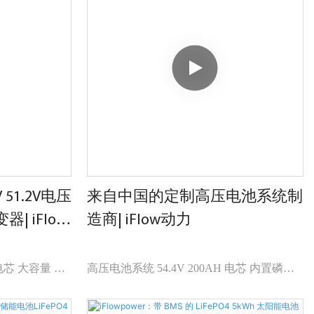
51.2V电压
来自中国的定制高压电池系统制
 iFlow
造商| iFlow动力
芯 大容量 支
高压电池系统 54.4V 200AH 电芯 内置磷酸
 内置防火模块
铁锂逆变器的电池组 IP54 两路 MPPT 太阳
定制
能输入设置 集成光伏和储能，提供 UPS 功