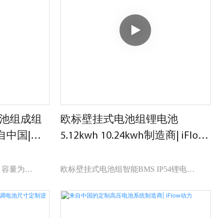
断改进。 LiFePO4 12V 200Ah 12V 太阳能
组成离网光伏系
BMS 电池12V 电池组锂离子的规格可根据
电问题。
您的需求定制。
电池组成组
欧标壁挂式电池组锂电池
自中国|
5.12kwh 10.24kwh制造商| iFlow
动力
，容量为
欧标壁挂式电池组智能BMS IP54锂电
&
5.12kwh 10.24kwh容量内置防火模块，15S快
内置防火模块，15
速阻燃，支持良好连接，最多可并联16台
好连接，最多可