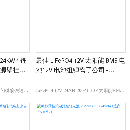
组成离网光伏系
电问题。
24KWh 锂
最佳 LiFePO4 12V 太阳能 BMS 电
4 电源壁挂式
池12V 电池组锂离子公司 -
iFlowPower 公司 - iFlowPower
命的磷酸铁锂电
LiFePO4 12V 24AH-200Ah 12V太阳能BMS
设计。 每个储
电池12V电池组电芯锂离子与市场上同类产
统，可轻松扩
品相比，在性能、质量、外观等方面具有无
电池组。
可比拟的突出优势，在市场上享有良好的声
誉。iFlowPower总结过去产品的缺陷，并不