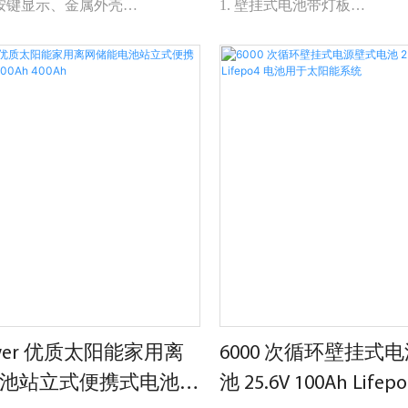
、按键显示、金属外壳
1. 壁挂式电池带灯板
电流100A
2.快插端子最大可输出200A
15组通讯并行
9.2V
power 优质太阳能家用离
6000 次循环壁挂式
池站立式便携式电池
池 25.6V 100Ah Lif