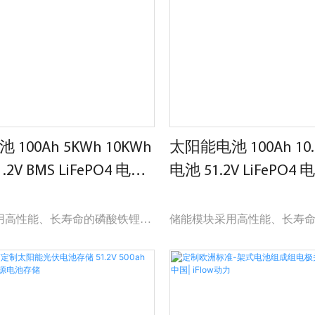
可与逆变器结合组成离网光伏系
蓄电池储能可与逆变器结合
决无电地区的用电问题。
统，可以解决无电地区的用
100Ah 5KWh 10KWh
太阳能电池 100Ah 10.
2V BMS LiFePO4 电源
电池 51.2V LiFePO
owerwall 家用电池组
家用电池组
用高性能、长寿命的磷酸铁锂电
储能模块采用高性能、长寿
采用模块化结构设计。 每个储
池。 同时，采用模块化结构
集成智能BMS系统，可轻松扩
能模块内部集成智能BMS系
合成20Kwh的电池组。
展，最大可组合成20Kwh的