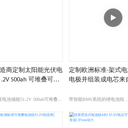
可与逆变器结合组成离网光伏系
蓄电池储能可与逆变器结合
决无电地区的用电问题。
统，可以解决无电地区的用
MOQ:
造商定制太阳能光伏电
定制欧洲标准-架式
5个人电脑
.2V 500ah 可堆叠可再
电极并组装成电芯来
池存储
iFlow动力
提前期：
池储能51.2V 500ah可堆叠可
带智能BMS系统的锂电池组
1-10 件 10-15 天
用蓄电池与市场上同类产品相
100Ah/5.12kwh的充电电池组 
、质量、外观等方面具有无可比
200Ah/10.24kwh) IP54，
势，在市场上享有良好的声誉。
秒快速阻燃耐高温，支持良