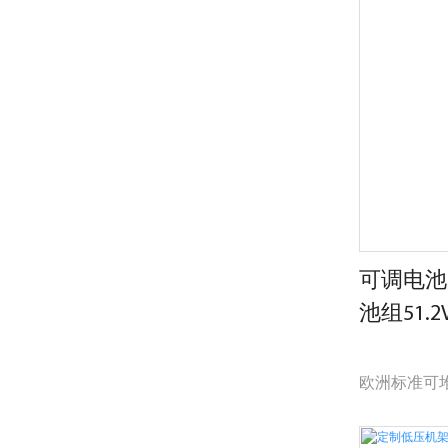
iFlowPo
进。 家用太阳
可堆叠可再
的需求定制
可调电池
池组51.2
欧洲标准可堆
调 智能BMS
块 15秒快