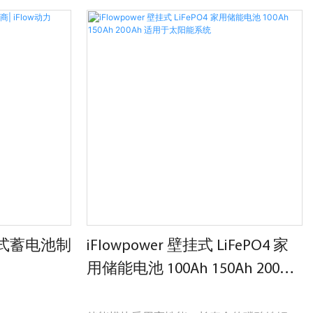
决方案。 该电
最新的太阳能存储解决方案：5kWh壁挂式
 化学物质，具有
LiFePO4太阳能电池，配备先进的BMS技
性。 搭配智能
术。 该电池旨在提供安全高效的家庭储能解
，可确保高效的
决方案。 凭借实时电池状态监控和智能管理
电周期，从而最
系统，我们的产品确保为您的家庭提供可靠
是离网应用、备
的电力支持，提供更环保、可持续的能源解
ower 的太阳能
决方案。 购买 iFlowpower 的壁挂式太阳能
靠且可持续的能
电池，为您的家庭提供清洁、安全的能源转
换。
壁挂式蓄电池制
iFlowpower 壁挂式 LiFePO4 家
用储能电池 100Ah 150Ah 200Ah
适用于太阳能系统