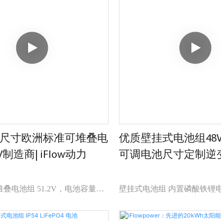
>10件 待议
wer总结过去产品的缺陷，并不断改
并联16台
能光伏电池存储 51.2V 500ah
生能源电池存储的规格可根据您
自定义：
。
标志 & 电池尺寸
尺寸欧洲标准可堆叠电
优质壁挂式电池组48V 
V制造商| iFlow动力
可调电池尺寸定制逆变器|
动力
叠电池组 51.2V，电池容量可
壁挂式电池组 内置磷酸铁锂电
 四重安全防护 IP54 内置防火模
持良好连接 最多可并联16节
速阻燃 可堆叠16个模块
15秒快速阻燃 可适配逆变器