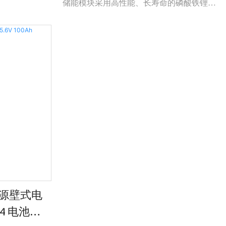
储能模块采用高性能、长寿命的磷酸铁锂电
池。 同时，采用模块化结构设计。 每个储
能模块内部集成智能BMS系统，可轻松扩
展，最大可组合成20Kwh的电池组。
电流
蓄电池储能可与逆变器结合组成离网光伏系
统，可以解决无电地区的用电问题。
电源壁式电
epo4 电池用