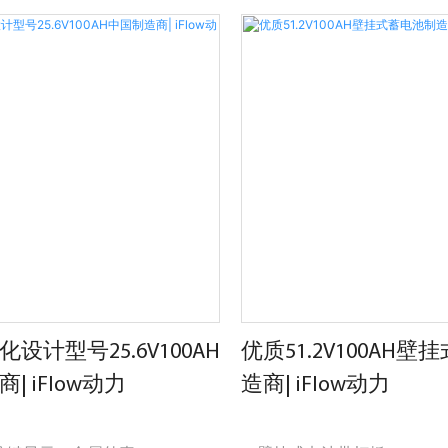
51.2V 可接受定制 15s 快速阻
住宅和商业储能需求的尖端解
600Ah/30.72kwh 标称容量
池采用磷酸铁锂 (LiFePO4)
卓越的性能、使用寿命和安全
电池管理系统（BMS）技术
能源管理、最佳的充电和放
大限度地利用太阳能。 无论
用电源还是能源套利，iFlowp
电池都为绿色未来提供了可
源存储解决方案。
设计型号25.6V100AH
优质51.2V100AH
| iFlow动力
造商| iFlow动力