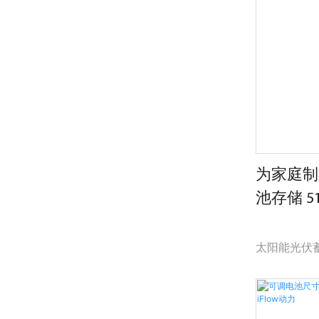
蓄电池储能
统，可以解
为家庭制
池存储 51
生能源电
太阳能光伏蓄电
再生能源家
比，在性能
拟的突出优