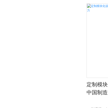
支持并联扩容 
燃 带智能通讯 
定制模块化
中国制造商