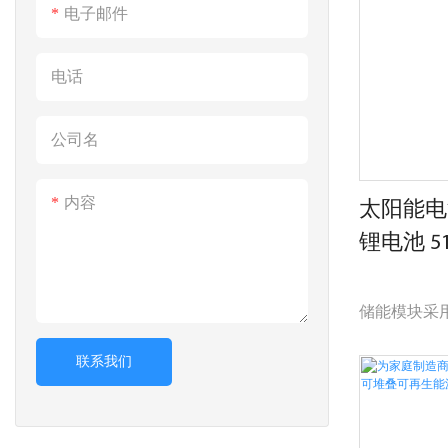
蓄电池储能
电子邮件
统，可以解
电话
公司名
内容
太阳能电池 
锂电池 51.
壁挂式 P
储能模块采
池。 同时，
联系我们
能模块内部
展，最大可组