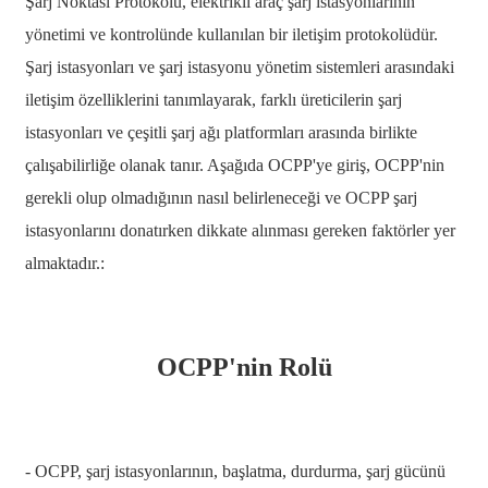
Şarj Noktası Protokolü, elektrikli araç şarj istasyonlarının
日语
yönetimi ve kontrolünde kullanılan bir iletişim protokolüdür.
čeština
Şarj istasyonları ve şarj istasyonu yönetim sistemleri arasındaki
iletişim özelliklerini tanımlayarak, farklı üreticilerin şarj
Malagasy fiteny
istasyonları ve çeşitli şarj ağı platformları arasında birlikte
norsk
çalışabilirliğe olanak tanır. Aşağıda OCPP'ye giriş, OCPP'nin
èdè Yorùbá
gerekli olup olmadığının nasıl belirleneceği ve OCPP şarj
istasyonlarını donatırken dikkate alınması gereken faktörler yer
latviešu valoda‎
almaktadır.:
Latin
Igbo
Română
OCPP'nin Rolü
Maori
සිංහල
- OCPP, şarj istasyonlarının, başlatma, durdurma, şarj gücünü