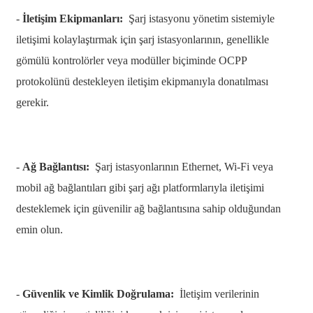
-
İletişim Ekipmanları:
Şarj istasyonu yönetim sistemiyle
తెలుగు
iletişimi kolaylaştırmak için şarj istasyonlarının, genellikle
български
gömülü kontrolörler veya modüller biçiminde OCPP
ਪੰਜਾਬੀ
protokolünü destekleyen iletişim ekipmanıyla donatılması
gerekir.
বাংলা
മലയാളം
Беларуская
-
Ağ Bağlantısı:
Şarj istasyonlarının Ethernet, Wi-Fi veya
mobil ağ bağlantıları gibi şarj ağı platformlarıyla iletişimi
dansk
desteklemek için güvenilir ağ bağlantısına sahip olduğundan
मराठी
emin olun.
ಕನ್ನಡ
ગુજરાતી
-
Güvenlik ve Kimlik Doğrulama:
İletişim verilerinin
ଓଡ଼ିଆ