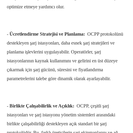
繁體中文
optimize etmeye yardımcı olur.
中文
ئۇيغۇرچە
-
Ücretlendirme Stratejisi ve Planlama:
OCPP protokolünü
Esperanto
destekleyen şarj istasyonları, daha esnek şarj stratejileri ve
Hmong
planlama işlevlerini uygulayabilir. Operatörler, şarj
नेपाली
istasyonlarının kaynak kullanımını ve gelirini en üst düzeye
çıkarmak için şarj gücünü, süresini ve fiyatlandırma
parametrelerini talebe göre dinamik olarak ayarlayabilir.
-
Birlikte Çalışabilirlik ve Açıklık:
OCPP, çeşitli şarj
istasyonları ve şarj istasyonu yönetim sistemleri arasındaki
birlikte çalışabilirliği destekleyen açık standart bir şarj
protokolüdür. Bu, farklı üreticilerin şarj ekipmanlarını ve ağ