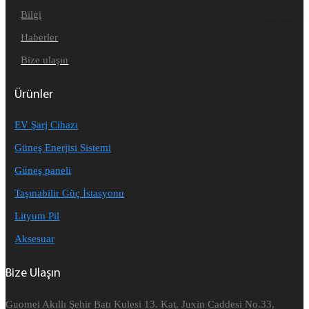
Bilgi
Haberler
Bize ulaşın
Ürünler
EV Şarj Cihazı
Güneş Enerjisi Sistemi
Güneş paneli
Taşınabilir Güç İstasyonu
Lityum Pil
Aksesuar
Bize Ulaşın
Guomei Akıllı Şehir Batı Kulesi 13. Kat, Juxin Caddesi No.33,