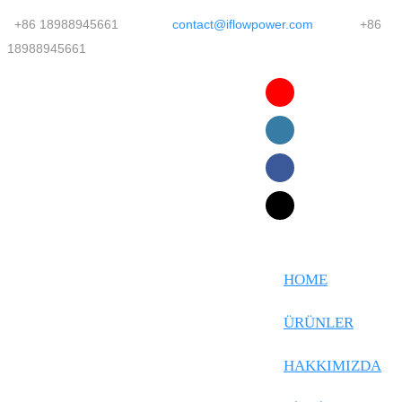
+86 18988945661
contact@iflowpower.com
+86
18988945661
English
Faasamoa
Ōlelo Hawaiʻi
Maltese
HOME
Español
ÜRÜNLER
Galego
HAKKIMIZDA
Português