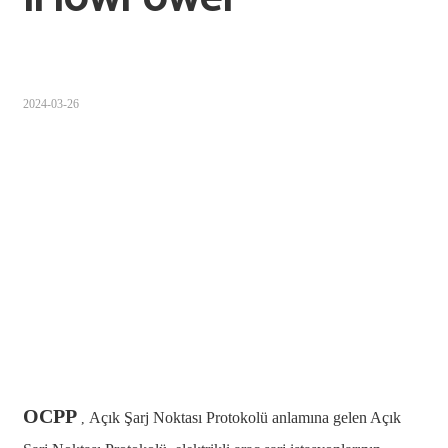
Sugbuanon
Polski
2024-03-26
Corsu
ລາວ
Burmese
français
ภาษาไทย
Euskara
ქართველი
Slovenščina
OCPP
Açık Şarj Noktası Protokolü anlamına gelen Açık
,
ខ្មែរ