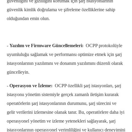
güvenliğini ve gizliliğini korumak için şarj istasyonlarının
Basa Jawa
güvenlik kimlik doğrulama ve şifreleme özelliklerine sahip
bahasa Indonesia
olduğundan emin olun.
Sundanese
Türkçe
-
Yazılım ve Firmware Güncellemeleri:
OCPP protokolüyle
فارسی
uyumluluğu sağlamak ve performansı optimize etmek için şarj
istasyonlarının yazılımını ve donanım yazılımını düzenli olarak
հայերեն
güncelleyin.
Azərbaycan
-
Operasyon ve İzleme:
OCPP özellikli şarj istasyonları, şarj
עִבְרִית
istasyonu yönetim sistemiyle gerçek zamanlı iletişim kurarak
Kurmancî
operatörlerin şarj istasyonlarının durumunu, şarj sürecini ve
العربية
gelir verilerini izlemesine olanak tanır. Bu, operatörlere daha iyi
operasyonel yönetim ve izleme yetenekleri sağlayarak, şarj
O'zbek
istasyonlarının operasyonel verimliliğini ve kullanıcı deneyimini