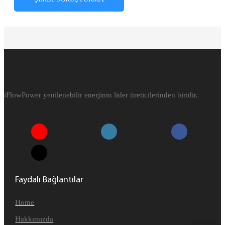
iFlowPower yenilenebilir enerjinin lider üreticilerinden biridir.
Faydalı Bağlantılar
Home
Hakkımızda