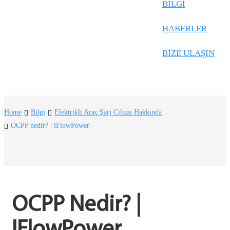
Frysk
BILGI
Nederlands
HABERLER
한국어
BIZE ULAŞIN
Tiếng Việt
Gàidhlig
Suomi
Home
Bilgi
Elektrikli Araç Şarj Cihazı Hakkında
lietuvių
OCPP nedir? | iFlowPower
svenska
Монгол
Eesti
OCPP Nedir? | 
Pilipino
IFlowPower
Gaeilgenah