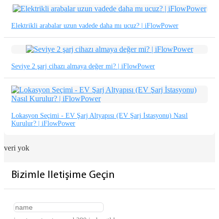
Elektrikli arabalar uzun vadede daha mı ucuz? | iFlowPower
Seviye 2 şarj cihazı almaya değer mi? | iFlowPower
Lokasyon Seçimi - EV Şarj Altyapısı (EV Şarj İstasyonu) Nasıl
Kurulur? | iFlowPower
veri yok
Bizimle Iletişime Geçin