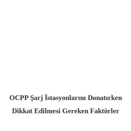
Xhosa
Hausa
Kiswahili
Magyar
Íslenska
Hrvatski
Македонски
русский
יידיש
OCPP Şarj İstasyonlarını Donatırken
Українська
Dikkat Edilmesi Gereken Faktörler
اردو
தமிழ்