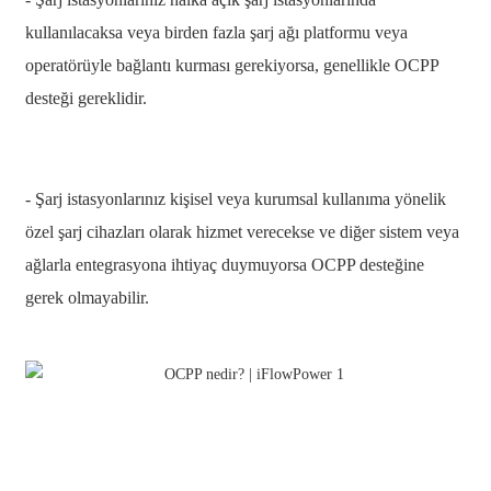
Slovenčina
kullanılacaksa veya birden fazla şarj ağı platformu veya
operatörüyle bağlantı kurması gerekiyorsa, genellikle OCPP
Sesotho
desteği gereklidir.
Кыргызча
Српски
- Şarj istasyonlarınız kişisel veya kurumsal kullanıma yönelik
Afrikaans
özel şarj cihazları olarak hizmet verecekse ve diğer sistem veya
Shqip
ağlarla entegrasyona ihtiyaç duymuyorsa OCPP desteğine
Bosanski
gerek olmayabilir.
italiano
हिन्दी
Lëtzebuergesch
سنڌي