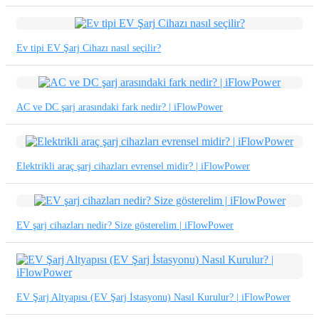
Ev tipi EV Şarj Cihazı nasıl seçilir?
AC ve DC şarj arasındaki fark nedir? | iFlowPower
Elektrikli araç şarj cihazları evrensel midir? | iFlowPower
EV şarj cihazları nedir? Size gösterelim | iFlowPower
EV Şarj Altyapısı (EV Şarj İstasyonu) Nasıl Kurulur? | iFlowPower