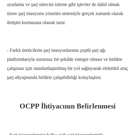
አማርኛ
ayarlama ve şarj sürecini izleme gibi işlevler de dahil olmak
Bahasa Melayu
üzere şarj istasyonu yönetim sistemiyle gerçek zamanlı olarak
iletişim kurmasına olanak tanır.
Deutsch
Af Soomaali
Català
- Farklı üreticilerin şarj istasyonlarının çeşitli şarj ağı
platformlarıyla sorunsuz bir şekilde entegre olması ve birlikte
پښتو
çalışması için standartlaştırılmış bir yol sağlayarak elektrikli araç
Cymraeg
şarj altyapısında birlikte çalışabilirliği kolaylaştırır.
Shona
Точики
OCPP İhtiyacının Belirlenmesi
Қазақ Тілі
Zulu
Ελληνικά
- Şarj istasyonlarınız halka açık şarj istasyonlarında