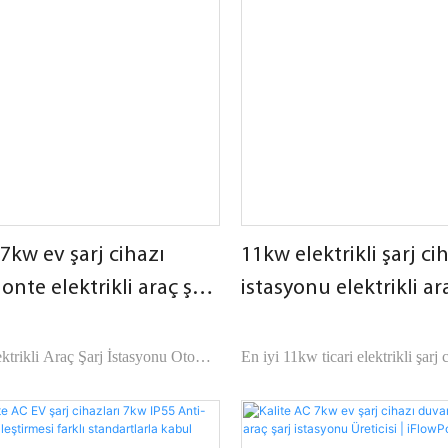
sahiptir.
 7kw ev şarj cihazı
11kw elektrikli şarj ci
nte elektrikli araç şarj
istasyonu elektrikli ar
 Üreticisi | iFlowPower1
cihazı Ac Ev Şarj İsta
Otomobil Şirketi - iF
ktrikli Araç Şarj İstasyonu Oto
En iyi 11kw ticari elektrikli şarj 
ti - iFlowPower, piyasadaki benzer
istasyonu elektrikli araç şarjı Ac
laştırıldığında performans, kalite,
İstasyonu Arabaları, piyasadaki 
çılardan kıyaslanamaz olağanüstü
karşılaştırıldığında, UL sertifikası