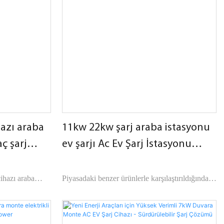
sahiptir.
hazı araba
11kw 22kw şarj araba istasyonu
aç şarj
ev şarjı Ac Ev Şarj İstasyonu
syonu
Arabalar Çin'den Elektrik
lowPower
üreticileri | iFlowPower
cihazı araba
Piyasadaki benzer ürünlerle karşılaştırıldığında
 Ev Şarj
en iyi 11kw 22kw elektrikli şarj cihazı araba
benzer ürünlerle
istasyonu ev şarjı Ac Ev Şarj İstasyonu
 alan ilk ticari
Arabaları，performans, kalite, görünüm vb.