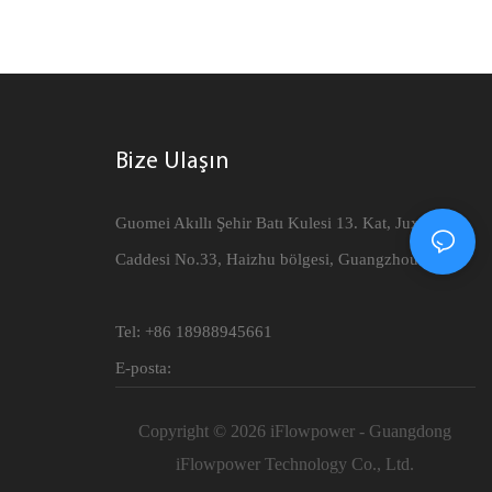
formans, kalite,
gurur duyuyoruz: Yüksek verimli Duvara Monte
amaz olağanüstü
7kW AC EV Şarj Cihazı. Yeni enerjili araç
yi bir üne
sahiplerinin şarj ihtiyaçlarını karşılamak üzere
tasarlanan bu şarj cihazı, güvenilir ve verimli bir
şarj çözümü sunuyor. İleri teknolojiyle
Bize Ulaşın
donatılarak elektrikli aracınızın hızlı ve güvenli
şarj edilmesini sağlar. Evde, ticari mülklerde
Guomei Akıllı Şehir Batı Kulesi 13. Kat, Juxin
veya otoparklarda şarj cihazımız, yeni enerjili
Caddesi No.33, Haizhu bölgesi, Guangzhou Çin
aracınız için rahat ve güvenilir bir şarj deneyimi
sunar. Duvara Monte AC EV Şarj Cihazımızı
Tel: +86 18988945661
satın alın ve sürdürülebilir ulaşıma katkıda
bulunun!
E-posta:
Copyright © 2026 iFlowpower - Guangdong
iFlowpower Technology Co., Ltd.