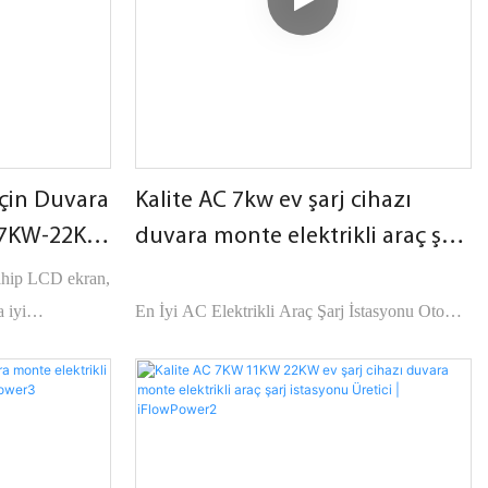
için Duvara
Kalite AC 7kw ev şarj cihazı
ı 7KW-22KW
duvara monte elektrikli araç şarj
istasyonu Üreticisi | iFlowPower4
ahip LCD ekran,
 iyi
En İyi AC Elektrikli Araç Şarj İstasyonu Oto
lerin
Elektrik Şirketi - iFlowPower, piyasadaki benzer
ürünlerle karşılaştırıldığında performans, kalite,
tir ve pazarda
görünüm vb. açılardan kıyaslanamaz olağanüstü
avantajlara sahiptir ve piyasada iyi bir üne
sahiptir.