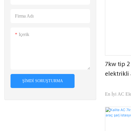
Firma Adı
Içerik
7kw tip 2 
elektrikli
ŞIMDI SORUŞTURMA
En İyi AC Ele
Elektrik Şirke
ürünlerle karşı
görünüm vb. a
avantajlara sa