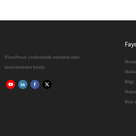
şarj cihazı, 4
kumandalı şar
kapatma işlevi
elektrik fiyat
olmayan saatle
Fayd
iFlowPower yenilenebilir enerjinin lider
Hom
üreticilerinden biridir.
Hakk
Bilgi
Haber
Bize 