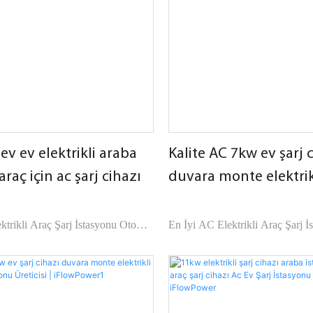
ev ev elektrikli araba
Kalite AC 7kw ev şarj 
 araç için ac şarj cihazı
duvara monte elektrikl
istasyonu Üreticisi | 
ktrikli Araç Şarj İstasyonu Oto
En İyi AC Elektrikli Araç Şarj İ
ti - iFlowPower, piyasadaki benzer
Elektrik Şirketi - iFlowPower, p
laştırıldığında performans, kalite,
ürünlerle karşılaştırıldığında per
çılardan kıyaslanamaz olağanüstü
görünüm vb. açılardan kıyaslan
hiptir ve piyasada iyi bir üne
avantajlara sahiptir ve piyasada i