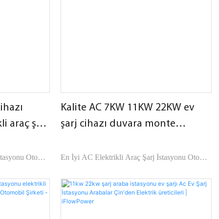
cihazı
Kalite AC 7KW 11KW 22KW ev
i araç şarj
şarj cihazı duvara monte
iFlowPower3
elektrikli araç şarj istasyonu
Üretici | iFlowPower2
stasyonu Oto
En İyi AC Elektrikli Araç Şarj İstasyonu Oto
iyasadaki benzer
Elektrik Şirketi - iFlowPower, piyasadaki benzer
formans, kalite,
ürünlerle karşılaştırıldığında performans, kalite,
amaz olağanüstü
görünüm vb. açılardan kıyaslanamaz olağanüstü
yi bir üne
avantajlara sahiptir ve piyasada iyi bir üne