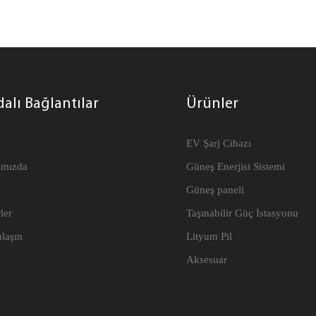
G ağ bağlantısını ve uzaktan
ürünlerle karşılaştırıldığında per
jı ve Uygulama aracılığıyla
görünüm vb. açılardan kıyaslan
ni destekler ve geceleri düşük
avantajlara sahiptir ve piyasada i
ının keyfini çıkarmak için yoğun
sahiptir.
rde şarj için randevu ayarlar
alı Bağlantılar
Ürünler
e
EV Şarj Cihazı
ımızda
Güneş Enerjisi Sistemi
Güneş paneli
ler
Taşınabilir Güç İstasyonu
ulaşın
Lityum Pil
Aksesuar