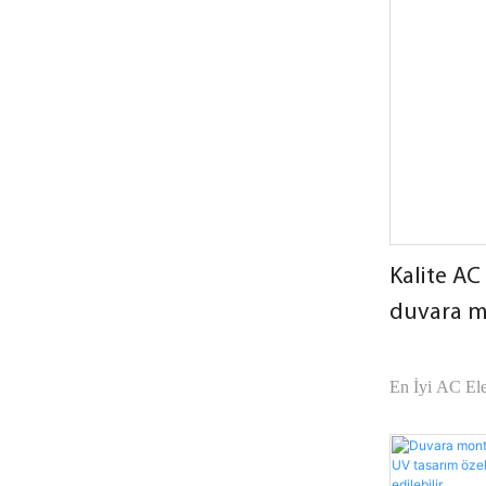
sahiptir.
Kalite AC
duvara mo
istasyonu
En İyi AC Ele
Elektrik Şirke
ürünlerle karşı
görünüm vb. a