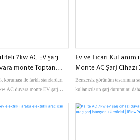
liteli 7kw AC EV şarj
Ev ve Ticari Kullanım 
uvara monte Toptan
Monte AC Şarj Cihaz
sek Kalite Giriş -
OCPP1.6J
 koruması ile farklı standartları
Benzersiz görünüm tasarımına s
er
7kw AC duvara monte EV şarj
kullanıcıların şarj durumunu daha
 doğal soğutma -25°C-55°C çalışma
anlamalarını sağlar. Çeşitli model
ihtiyaçlarını karşılayan
GBT/Type1/Type2/Tesla'ya sahip
son derece rekabetçidir