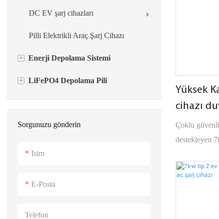
DC EV şarj cihazları
Pilli Elektrikli Araç Şarj Cihazı
+
Enerji Depolama Sistemi
+
LiFePO4 Depolama Pili
İnvertör+Pil Hepsi Bir Arada
Yüksek Ka
Güç çeviriciler
Duvara Monte Pil
cihazı d
Satışa Yük
Sorgunuzu gönderin
Çoklu güvenlik
Enerji Depolama Pili
ESS Güneş Enerjisi Depolama
iFlowpow
destekleyen 
Sistemi
Endüstriyel & Ticari Sistem
Isim
istasyonları,
Taşınabilir Güç İstasyonu
sıcaklığı
Taşınabilir Güç İstasyonu
E-Posta
Telefon